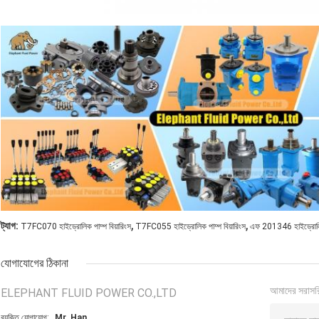
,
,
ট্যাগ:
T7FC070 হাইড্রোলিক পাম্প বিয়ারিংস
T7FC055 হাইড্রোলিক পাম্প বিয়ারিংস
এফ 201346 হাইড্রোলিক 
যোগাযোগের ঠিকানা
আমাদের সরাসর
ELEPHANT FLUID POWER CO.,LTD
ব্যক্তি যোগাযোগ:
Mr. Han