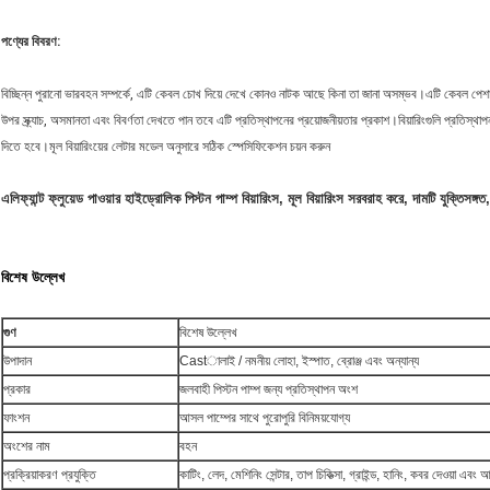
পণ্যের বিবরণ:
বিচ্ছিন্ন পুরানো ভারবহন সম্পর্কে, এটি কেবল চোখ দিয়ে দেখে কোনও নাটক আছে কিনা তা জানা অসম্ভব।এটি কেবল পেশাদা
উপর স্ক্র্যাচ, অসমানতা এবং বিবর্ণতা দেখতে পান তবে এটি প্রতিস্থাপনের প্রয়োজনীয়তার প্রকাশ।বিয়ারিংগুলি প্রতিস
দিতে হবে।মূল বিয়ারিংয়ের লেটার মডেল অনুসারে সঠিক স্পেসিফিকেশন চয়ন করুন
এলিফ্যান্ট ফ্লুয়েড পাওয়ার হাইড্রোলিক পিস্টন পাম্প বিয়ারিংস, মূল বিয়ারিংস সরবরাহ করে, দামটি যুক্তিসঙ
বিশেষ উল্লেখ
গুণ
বিশেষ উল্লেখ
উপাদান
Castালাই / নমনীয় লোহা, ইস্পাত, ব্রোঞ্জ এবং অন্যান্য
প্রকার
জলবাহী পিস্টন পাম্প জন্য প্রতিস্থাপন অংশ
ফাংশন
আসল পাম্পের সাথে পুরোপুরি বিনিময়যোগ্য
অংশের নাম
বহন
প্রক্রিয়াকরণ প্রযুক্তি
কাটিং, লেদ, মেশিনিং সেন্টার, তাপ চিকিত্সা, গ্রাইন্ড, হানিং, কবর দেওয়া এব