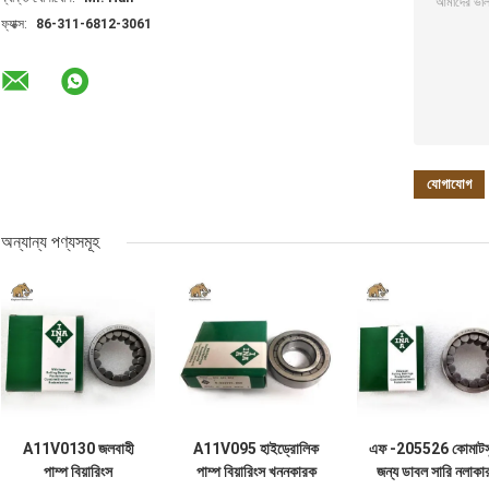
ফ্যাক্স:
86-311-6812-3061
অন্যান্য পণ্যসমূহ
A11V0130 জলবাহী
A11V095 হাইড্রোলিক
এফ -205526 কোমাটস
পাম্প বিয়ারিংস
পাম্প বিয়ারিংস খননকারক
জন্য ডাবল সারি নলাকা