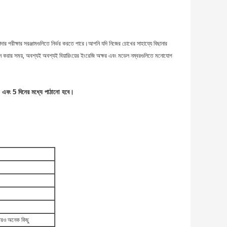
র পরীক্ষার সরঞ্জামগুলিতে নির্ভর করতে পারে।আপনি যদি নিজের চোখের সাহায্যে বিছানার
্থাপন করার সময়, অবশ্যই অবশ্যই বিয়ারিংয়ের ইংরেজি অক্ষর এবং মডেল নম্বরগুলিতে মনোযোগ
্গত, এবং 5 দিনের মধ্যে পাঠানো হবে।
ং আরও অনেক কিছু