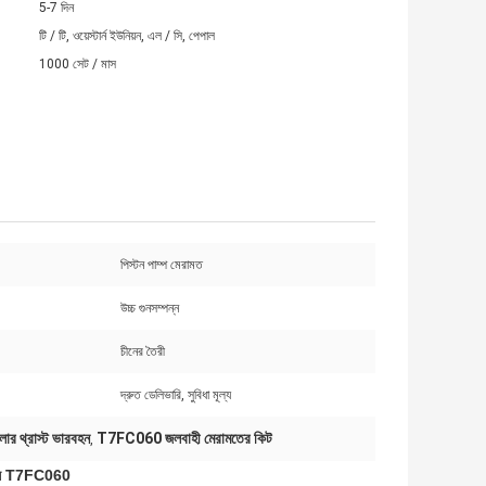
5-7 দিন
টি / টি, ওয়েস্টার্ন ইউনিয়ন, এল / সি, পেপাল
1000 সেট / মাস
পিস্টন পাম্প মেরামত
উচ্চ গুনসম্পন্ন
চীনের তৈরী
দ্রুত ডেলিভারি, সুবিধা মূল্য
লার থ্রাস্ট ভারবহন
T7FC060 জলবাহী মেরামতের কিট
,
 জন্য T7FC060