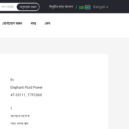
উদ্ধৃতির জন্য আবেদন
অনুসন্ধান করুন
|
Bengali
যোগাযোগ করুন
খবর
কেস
চীন
Elephant Fluid Power
4T-33111, T7FC060
1
আলোচনা সাপেক্ষে
শক্ত কাগজ বাক্স