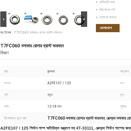
ডেলিভারি সময়:
পরিশোধের শর্ত:
যোগানের ক্ষমতা:
যোগাযোগ
বড় ইমেজ :
T7FC060 নলাকার রোলার থ্রাস্ট ভারবহন
T7FC060 নলাকার রোলার থ্রাস্ট ভারবহন
বিবরণ
নাম:
জন্মদান
আবেদন:
মডেল:
A2FE107 / 125
গুণ:
শর্ত:
নতুন
মূল:
পাটা:
12-18 মাস
সুবিধা:
T7FC060 নলাকার রোলার থ্রাস্ট ভারবহন
রেক্স্রথ নলাকার রো
বিশেষভাবে তুলে ধরা:
,
A2FE107 / 125 পিস্টন পাম্প অতিরিক্ত যন্ত্রাংশ সহ 4T-33111, রেক্স্রথ পিস্টন পাম্পের