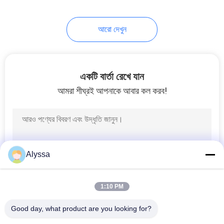
18
আরো দেখুন
জলবাহী পাম্প বিয়ারিংস
একটি বার্তা রেখে যান
আমরা শীঘ্রই আপনাকে আবার কল করব!
11
জলবাহী পাম্প সিল কিট
Alyssa
1:10 PM
Good day, what product are you looking for?