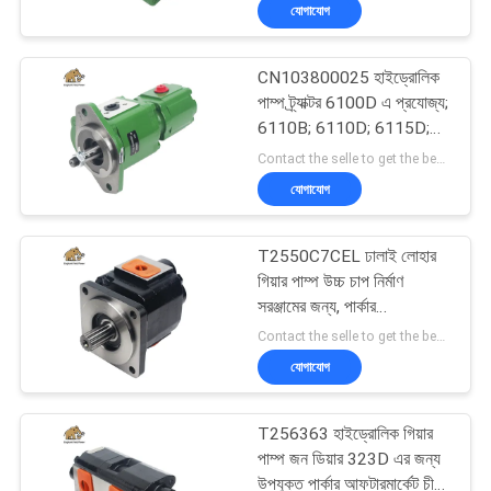
যোগাযোগ
নিয়ন্ত্রণ
CN103800025 হাইড্রোলিক
যোগাযোগ
706
পাম্প ট্র্যাক্টর 6100D এ প্রযোজ্য;
করুন
6110B; 6110D; 6115D;
নির্মাণ যন্ত্রপাতি খুচরা যন্ত্রাংশ
6125D; 6130D; 6140D
Contact the selle to get the best offer MOQ:100 পিসি
RE263420; RE279132
যোগাযোগ
খবর
T2550C7CEL ঢালাই লোহার
কেস
গিয়ার পাম্প উচ্চ চাপ নির্মাণ
সরঞ্জামের জন্য, পার্কার
81
আফটারমার্কেট
Contact the selle to get the best offer MOQ:1
সাইট
যোগাযোগ
ম্যাপ
জলবাহী ট্রাক্টর পাম্প
T256363 হাইড্রোলিক গিয়ার
PRIVACY
পাম্প জন ডিয়ার 323D এর জন্য
উপযুক্ত পার্কার আফটারমার্কেট চীনে