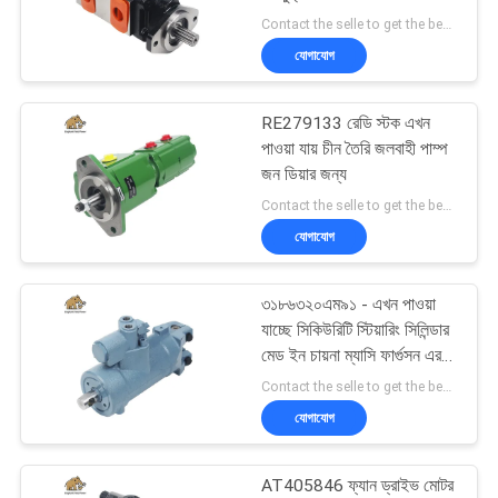
POLICY
তৈরি OEM গুণমান
Contact the selle to get the best offer MOQ:1
যোগাযোগ
276
RE279133 রেডি স্টক এখন
হাইড্রোলিক পিস্টন পাম্প
পাওয়া যায় চীন তৈরি জলবাহী পাম্প
জন ডিয়ার জন্য
Contact the selle to get the best offer MOQ:1
যোগাযোগ
৩১৮৬৩২০এম৯১ - এখন পাওয়া
29
যাচ্ছে সিকিউরিটি স্টিয়ারিং সিলিন্ডার
মেড ইন চায়না ম্যাসি ফার্গুসন এর
জলবাহী কক্ষপথ মোটর
জন্য
Contact the selle to get the best offer MOQ:1
যোগাযোগ
AT405846 ফ্যান ড্রাইভ মোটর