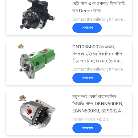
রেডি স্টক এখন উপলব্ধ চীনে তৈরি
জন Deere জন্য
45
Contact the selle to get the best offer MOQ:1
যোগাযোগ
জলবাহী দিকনির্দেশক ভালভ
CN103800025 এখনই
উপলব্ধ হাইড্রোলিক গিয়ার পাম্প
চীনে জন ডিয়ারের জন্য তৈরি কাস্ট
আয়রন উপাদান
Contact the selle to get the best offer MOQ:1
যোগাযোগ
21
নতুন স্পট ফোর্ড হাইড্রোলিক
অরবিট্রোল স্টিয়ারিং ইউনিট
স্টিয়ারিং পাম্প D8NN600KB,
E8NN600KB, 83908244,
83936583
আলোচনা সাপেক্ষে MOQ:1
যোগাযোগ