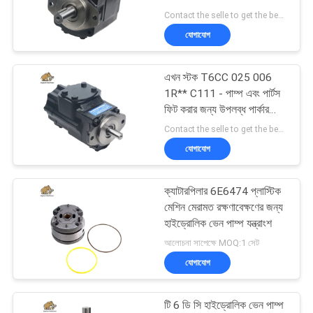
POLICY
Contact the selle to get the best offer MOQ:1
যোগাযোগ
276
এখন স্টক T6CC 025 006
হাইড্রোলিক পিস্টন পাম্প
1R** C111 - পাম্প এবং পার্টস
ফিট করার জন্য উপলব্ধ পার্কার
Denison হাইড্রোলিক Vane
Contact the selle to get the best offer MOQ:1
পাম্প চীন তৈরি
যোগাযোগ
ক্যাটারপিলার 6E6474 প্লাস্টিক
29
মেশিন মেরামত রক্ষণাবেক্ষণের জন্য
হাইড্রোলিক ভেন পাম্প যন্ত্রাংশ
জলবাহী কক্ষপথ মোটর
আলোচনা সাপেক্ষে MOQ:1 সেট
যোগাযোগ
টি 6 ডি সি হাইড্রোলিক ভেন পাম্প