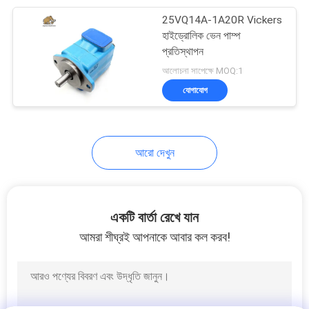
25VQ14A-1A20R Vickers
18
হাইড্রোলিক ভেন পাম্প
প্রতিস্থাপন
জলবাহী পাম্প বিয়ারিংস
আলোচনা সাপেক্ষে MOQ:1
যোগাযোগ
আরো দেখুন
11
জলবাহী পাম্প সিল কিট
একটি বার্তা রেখে যান
আমরা শীঘ্রই আপনাকে আবার কল করব!