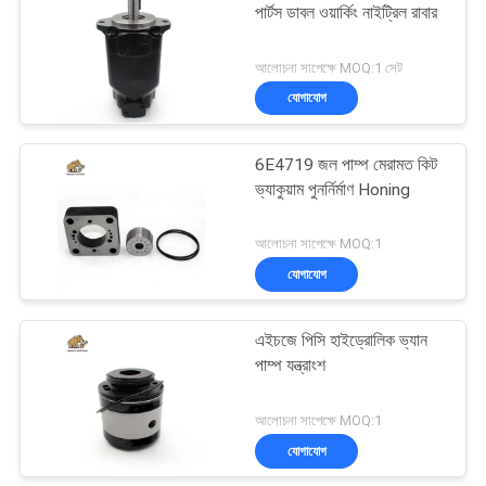
পার্টস ডাবল ওয়ার্কিং নাইট্রিল রাবার
45
আলোচনা সাপেক্ষে MOQ:1 সেট
যোগাযোগ
জলবাহী দিকনির্দেশক ভালভ
6E4719 জল পাম্প মেরামত কিট
ভ্যাকুয়াম পুনর্নির্মাণ Honing
আলোচনা সাপেক্ষে MOQ:1
যোগাযোগ
21
এইচজে পিসি হাইড্রোলিক ভ্যান
অরবিট্রোল স্টিয়ারিং ইউনিট
পাম্প যন্ত্রাংশ
আলোচনা সাপেক্ষে MOQ:1
যোগাযোগ