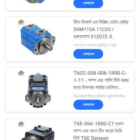
যোগাযোগ
নিয়ন্ত্রণ
ইটন ভিকার্স এম সিরিজ ভেইন মোটর
যোগাযোগ
706
36M115A 11C20 /
করুন
ড্যানফোস 312072-3
নির্মাণ যন্ত্রপাতি খুচরা যন্ত্রাংশ
প্রতিস্থাপন
আলোচনা সাপেক্ষে MOQ:1 Set
যোগাযোগ
খবর
T6CC-008-008-1R00-C-
কেস
1-11 - পাম্প এবং পার্টস ফিট করার
জন্য উপলব্ধ পার্কার ডেনিসন
81
হাইড্রোলিক ভ্যান পাম্প চীনে তৈরি
Contact the selle to get the best offer MOQ:1
সাইট
যোগাযোগ
ম্যাপ
জলবাহী ট্রাক্টর পাম্প
T6E-066-1R00-C1 ভ্যান
PRIVACY
পাম্প এবং অংশ চীন মধ্যে তৈরি
ফিট T6E Denison