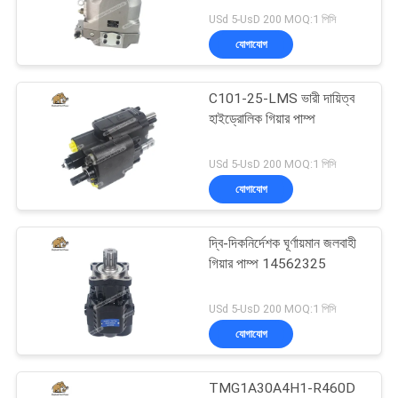
POLICY
PV140R1K1T1NMMC.
USd 5-UsD 200 MOQ:1 পিসি
যোগাযোগ
276
C101-25-LMS ভারী দায়িত্ব
হাইড্রোলিক পিস্টন পাম্প
হাইড্রোলিক গিয়ার পাম্প
USd 5-UsD 200 MOQ:1 পিসি
যোগাযোগ
দ্বি-দিকনির্দেশক ঘূর্ণায়মান জলবাহী
29
গিয়ার পাম্প 14562325
জলবাহী কক্ষপথ মোটর
USd 5-UsD 200 MOQ:1 পিসি
যোগাযোগ
TMG1A30A4H1-R460D