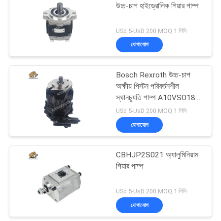
উচ্চ-চাপ হাইড্রোলিক গিয়ার পাম্প
45
USd 5-UsD 200 MOQ:1 পিসি
যোগাযোগ
জলবাহী দিকনির্দেশক ভালভ
Bosch Rexroth উচ্চ-চাপ
অক্ষীয় পিস্টন পরিবর্তনশীল
স্থানচ্যুতি পাম্প A10VSO18
DR 31R-VSC62K01—একটি
USd 5-UsD 200 MOQ:1 পিসি
OEM প্রতিস্থাপন অংশ।
যোগাযোগ
21
CBHJP2S021 অ্যালুমিনিয়াম
অরবিট্রোল স্টিয়ারিং ইউনিট
গিয়ার পাম্প
USd 5-UsD 200 MOQ:1 পিসি
যোগাযোগ