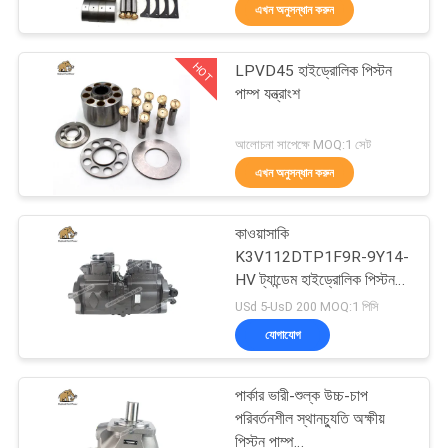
এখন অনুসন্ধান করুন
নিয়ন্ত্রণ
HOT
LPVD45 হাইড্রোলিক পিস্টন
যোগাযোগ
706
পাম্প যন্ত্রাংশ
করুন
নির্মাণ যন্ত্রপাতি খুচরা যন্ত্রাংশ
আলোচনা সাপেক্ষে MOQ:1 সেট
এখন অনুসন্ধান করুন
খবর
কাওয়াসাকি
কেস
K3V112DTP1F9R-9Y14-
HV ট্যান্ডেম হাইড্রোলিক পিস্টন
81
প্রধান পাম্প
USd 5-UsD 200 MOQ:1 পিসি
সাইট
যোগাযোগ
ম্যাপ
জলবাহী ট্রাক্টর পাম্প
পার্কার ভারী-শুল্ক উচ্চ-চাপ
PRIVACY
পরিবর্তনশীল স্থানচ্যুতি অক্ষীয়
পিস্টন পাম্প