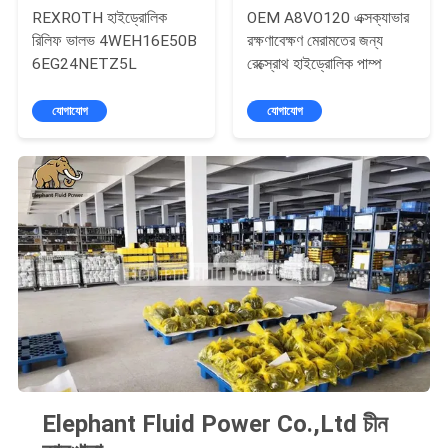
REXROTH হাইড্রোলিক
OEM A8VO120 এক্সক্যাভার
রিলিফ ভালভ 4WEH16E50B
রক্ষণাবেক্ষণ মেরামতের জন্য
6EG24NETZ5L
রেক্স্রোথ হাইড্রোলিক পাম্প
যোগাযোগ
যোগাযোগ
Elephant Fluid Power Co.,Ltd চীন