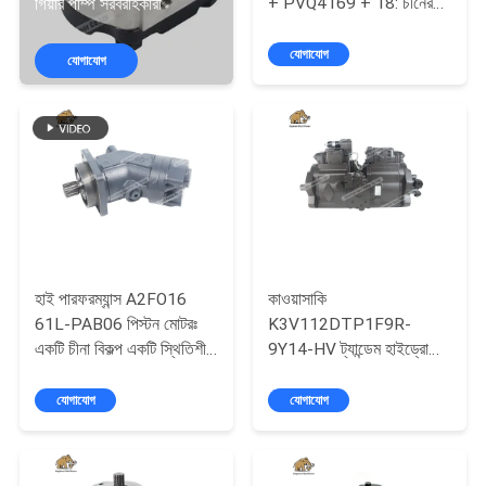
+ PVQ4169 + 18: চীনের
গিয়ার পাম্প সরবরাহকারী
নিয়ন্ত্রণ
বিকল্প পণ্য | প্রকৌশল যন্ত্রপাতি
জন্য উচ্চ নির্ভরযোগ্যতা জলবাহী
যোগাযোগ
যোগাযোগ
শক্তি সমাধান.
যোগাযোগ
করুন
খবর
কেস
হাই পারফরম্যান্স A2FO16
কাওয়াসাকি
61L-PAB06 পিস্টন মোটরঃ
K3V112DTP1F9R-
সাইট
একটি চীনা বিকল্প একটি স্থিতিশীল
9Y14-HV ট্যান্ডেম হাইড্রোলিক
ম্যাপ
এবং নির্ভরযোগ্য জলবাহী শক্তি
পিস্টন প্রধান পাম্প
সমাধান।
যোগাযোগ
যোগাযোগ
PRIVACY