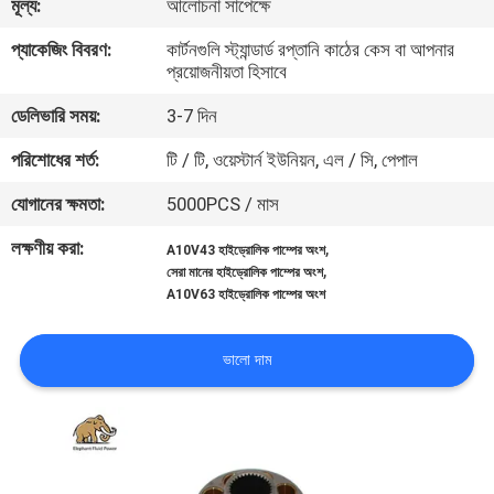
মূল্য:
আলোচনা সাপেক্ষে
নিয়ন্ত্রণ
প্যাকেজিং বিবরণ:
কার্টনগুলি স্ট্যান্ডার্ড রপ্তানি কাঠের কেস বা আপনার
প্রয়োজনীয়তা হিসাবে
যোগাযোগ
ডেলিভারি সময়:
3-7 দিন
করুন
পরিশোধের শর্ত:
টি / টি, ওয়েস্টার্ন ইউনিয়ন, এল / সি, পেপাল
খবর
যোগানের ক্ষমতা:
5000PCS / মাস
লক্ষণীয় করা:
,
A10V43 হাইড্রোলিক পাম্পের অংশ
,
কেস
সেরা মানের হাইড্রোলিক পাম্পের অংশ
A10V63 হাইড্রোলিক পাম্পের অংশ
সাইট
ভালো দাম
ম্যাপ
PRIVACY