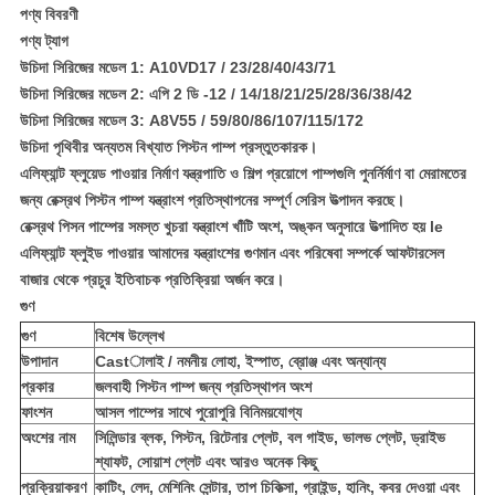
পণ্য বিবরণী
পণ্য ট্যাগ
উচিদা সিরিজের মডেল 1: A10VD17 / 23/28/40/43/71
উচিদা সিরিজের মডেল 2: এপি 2 ডি -12 / 14/18/21/25/28/36/38/42
উচিদা সিরিজের মডেল 3: A8V55 / 59/80/86/107/115/172
উচিদা পৃথিবীর অন্যতম বিখ্যাত পিস্টন পাম্প প্রস্তুতকারক।
এলিফ্যান্ট ফ্লুয়েড পাওয়ার নির্মাণ যন্ত্রপাতি ও শিল্প প্রয়োগে পাম্পগুলি পুনর্নির্মাণ বা মেরামতের
জন্য রেক্স্রথ পিস্টন পাম্প যন্ত্রাংশ প্রতিস্থাপনের সম্পূর্ণ সেরিস উত্পাদন করছে।
রেক্স্রথ পিসন পাম্পের সমস্ত খুচরা যন্ত্রাংশ খাঁটি অংশ, অঙ্কন অনুসারে উত্পাদিত হয় le
এলিফ্যান্ট ফ্লুইড পাওয়ার আমাদের যন্ত্রাংশের গুণমান এবং পরিষেবা সম্পর্কে আফটারসেল
বাজার থেকে প্রচুর ইতিবাচক প্রতিক্রিয়া অর্জন করে।
গুণ
গুণ
বিশেষ উল্লেখ
উপাদান
Castালাই / নমনীয় লোহা, ইস্পাত, ব্রোঞ্জ এবং অন্যান্য
প্রকার
জলবাহী পিস্টন পাম্প জন্য প্রতিস্থাপন অংশ
ফাংশন
আসল পাম্পের সাথে পুরোপুরি বিনিময়যোগ্য
অংশের নাম
সিলিন্ডার ব্লক, পিস্টন, রিটেনার প্লেট, বল গাইড, ভালভ প্লেট, ড্রাইভ
শ্যাফট, সোয়াশ প্লেট এবং আরও অনেক কিছু
প্রক্রিয়াকরণ
কাটিং, লেদ, মেশিনিং সেন্টার, তাপ চিকিত্সা, গ্রাইন্ড, হানিং, কবর দেওয়া এবং