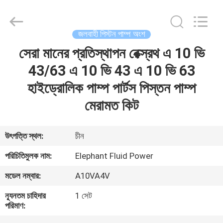
2026
Elephant
Fluid
Power
Co.,Ltd.
জলবাহী পিস্টন পাম্প অংশ
All
Rights
Reserved.
সেরা মানের প্রতিস্থাপন রেক্স্রথ এ 10 ভি
বাড়ি
43/63 এ 10 ভি 43 এ 10 ভি 63
পণ্য
হাইড্রোলিক পাম্প পার্টস পিস্তন পাম্প
মেরামত কিট
আমাদের
সম্পর্কে
উৎপত্তি স্থল:
চীন
পরিচিতিমুলক নাম:
Elephant Fluid Power
কারখানা
মডেল নম্বার:
A10VA4V
ভ্রমণ
ন্যূনতম চাহিদার
1 সেট
পরিমাণ:
মান