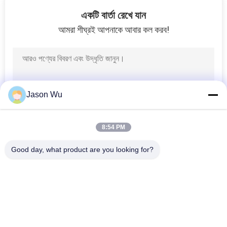
15
একটি বার্তা রেখে যান
আমরা শীঘ্রই আপনাকে আবার কল করব!
জলবাহী চার্জ পাম্প
Jason Wu
33
8:54 PM
জলবাহী পাম্প নিয়ন্ত্রণ ভালভ
Good day, what product are you looking for?
সব
জলবাহী পিস্টন পাম্প অংশ
জলবাহী ভ্যান পাম্প যন্ত্রাংশ