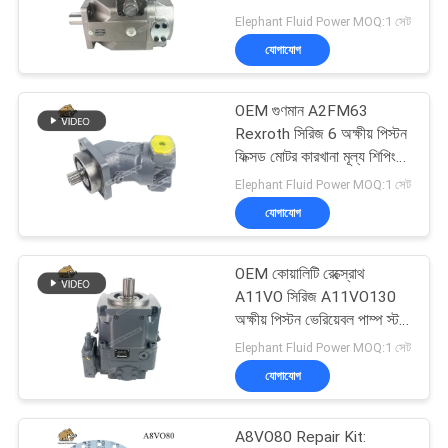
POLICY
পাম্প কারখানার দাম দ্রুত চালান
Elephant Fluid Power MOQ:1 সেট
যোগাযোগ
276
OEM গুণমান A2FM63
হাইড্রোলিক পিস্টন পাম্প
Rexroth সিরিজ 6 অক্ষীয় পিস্টন
ফিক্সড মোটর কারখানা মূল্য শিপিং
দ্রুত
Elephant Fluid Power MOQ:1 সেট
যোগাযোগ
OEM কোয়ালিটি রেক্স্রোথ
29
A11VO সিরিজ A11VO130
অক্ষীয় পিস্টন ভেরিয়েবল পাম্প স্টক
জলবাহী কক্ষপথ মোটর
কারখানার দাম
Elephant Fluid Power MOQ:1 সেট
যোগাযোগ
A8VO80 Repair Kit: