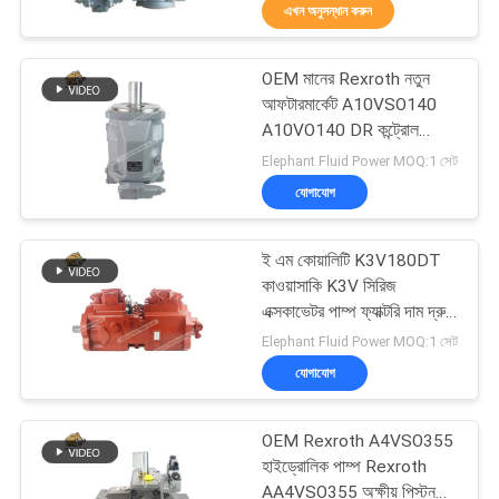
এখন অনুসন্ধান করুন
নিয়ন্ত্রণ
OEM মানের Rexroth নতুন
যোগাযোগ
706
আফটারমার্কেট A10VSO140
করুন
A10VO140 DR কন্ট্রোল
নির্মাণ যন্ত্রপাতি খুচরা যন্ত্রাংশ
হাইড্রোলিক পাম্প
Elephant Fluid Power MOQ:1 সেট
যোগাযোগ
খবর
ই এম কোয়ালিটি K3V180DT
কেস
কাওয়াসাকি K3V সিরিজ
এক্সকাভেটর পাম্প ফ্যাক্টরি দাম দ্রুত
81
চালান
Elephant Fluid Power MOQ:1 সেট
সাইট
যোগাযোগ
ম্যাপ
জলবাহী ট্রাক্টর পাম্প
OEM Rexroth A4VSO355
PRIVACY
হাইড্রোলিক পাম্প Rexroth
AA4VSO355 অক্ষীয় পিস্টন