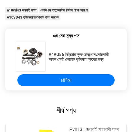
a10vd43 জলবাহী পাম্প
এসজিএস হাইড্রোলিক পিস্টন পাম্প যন্ত্রাংশ
A10VD43 হাইড্রোলিক পিস্টন পাম্প যন্ত্রাংশ
এর সেরা মূল্য পান
A4VG56 সিলিন্ডার ব্লক রেক্স্রথ সংকোচকারী
ভালভ প্লেট মেরামত ঘূর্ণায়মান গ্রুপের জন্য
চালিয়ে
শীর্ষ পণ্য
Pvh131 জলবাহী খননকারী পাম্প