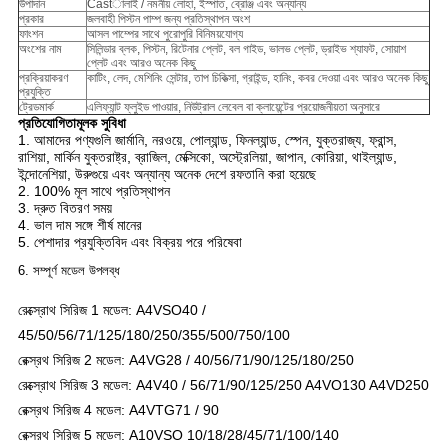
উপাদান
Castালাই / নমনীয় লোহা, ইস্পাত, ব্রোঞ্জ এবং অন্যান্য
প্রকার
জলবাহী পিস্টন পাম্প জন্য প্রতিস্থাপন অংশ
ফাংশন
আসল পাম্পের সাথে পুরোপুরি বিনিময়যোগ্য
অংশের নাম
সিলিন্ডার ব্লক, পিস্টন, রিটেনার প্লেট, বল গাইড, ভালভ প্লেট, ড্রাইভ শ্যাফট, সোয়াশ
প্লেট এবং আরও অনেক কিছু
প্রক্রিয়াকরণ
কাটিং, লেদ, মেশিনিং সেন্টার, তাপ চিকিত্সা, গ্রাইন্ড, হানিং, কবর দেওয়া এবং আরও অনেক কিছু
প্রযুক্তি
ট্রেডমার্ক
এলিফ্যান্ট ফ্লুইড পাওয়ার, নিউট্রাল লেবেল বা ক্লায়েন্টের প্রয়োজনীয়তা অনুসারে
প্রতিযোগিতামূলক সুবিধা
1. আমাদের পণ্যগুলি জার্মানি, নরওয়ে, পোল্যান্ড, ফিনল্যান্ড, স্পেন, যুক্তরাজ্য, ফ্রান্স,
রাশিয়া, মার্কিন যুক্তরাষ্ট্র, ব্রাজিল, মেক্সিকো, অস্ট্রেলিয়া, জাপান, কোরিয়া, থাইল্যান্ড,
ইন্দোনেশিয়া, উরুগুয়ে এবং অন্যান্য অনেক দেশে রফতানি করা হয়েছে
2. 100% মূল সাথে প্রতিস্থাপন
3. দ্রুত বিতরণ সময়
4. ভাল দাম সঙ্গে শীর্ষ মানের
5. পেশাদার প্রযুক্তিবিদ এবং বিক্রয় পরে পরিষেবা
6. সম্পূর্ণ মডেল উপলব্ধ
রেক্স্রোথ সিরিজ 1 মডেল: A4VSO40 /
45/50/56/71/125/180/250/355/500/750/100
রেক্স্রথ সিরিজ 2 মডেল: A4VG28 / 40/56/71/90/125/180/250
রেক্স্রোথ সিরিজ 3 মডেল: A4V40 / 56/71/90/125/250 A4VO130 A4VD250
রেক্স্রথ সিরিজ 4 মডেল: A4VTG71 / 90
রেক্সরথ সিরিজ 5 মডেল: A10VSO 10/18/28/45/71/100/140