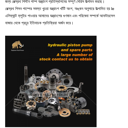
জন্য রেক্স্রথ পিস্টন পাম্প যন্ত্রাংশ প্রতিস্থাপনের সম্পূর্ণ সেরিস উত্পাদন করছে।
রেক্স্রথ পিসন পাম্পের সমস্ত খুচরা যন্ত্রাংশ খাঁটি অংশ, অঙ্কন অনুসারে উত্পাদিত হয় le
এলিফ্যান্ট ফ্লুইড পাওয়ার আমাদের যন্ত্রাংশের গুণমান এবং পরিষেবা সম্পর্কে আফটারসেল
বাজার থেকে প্রচুর ইতিবাচক প্রতিক্রিয়া অর্জন করে।