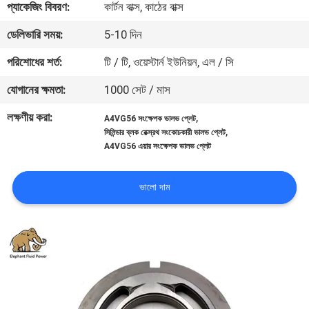
প্যাকেজিং বিবরণ:
কার্টন বাক্স, কাঠের বাক্স
নিয়ন্ত্রণ
ডেলিভারি সময়:
5-10 দিন
যোগাযোগ
পরিশোধের শর্ত:
টি / টি, ওয়েস্টার্ন ইউনিয়ন, এল / সি
করুন
যোগানের ক্ষমতা:
1000 সেট / মাস
লক্ষণীয় করা:
,
A4VG56 সংক্ষেপক ভালভ প্লেট
খবর
,
সিলিন্ডার ব্লক রেক্স্রথ সংকোচকারী ভালভ প্লেট
A4VG56 এয়ার সংক্ষেপক ভালভ প্লেট
কেস
ভালো দাম
সাইট
ম্যাপ
PRIVACY