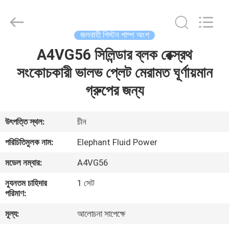
2026
Elephant
Fluid
Power
Co.,Ltd.
জলবাহী পিস্টন পাম্প অংশ
All
Rights
Reserved.
A4VG56 সিলিন্ডার ব্লক রেক্স্রথ
বাড়ি
সংকোচকারী ভালভ প্লেট মেরামত ঘূর্ণায়মান
পণ্য
গ্রুপের জন্য
আমাদের
উৎপত্তি স্থল:
চীন
সম্পর্কে
পরিচিতিমুলক নাম:
Elephant Fluid Power
মডেল নম্বার:
A4VG56
কারখানা
ন্যূনতম চাহিদার
1 সেট
ভ্রমণ
পরিমাণ:
মূল্য:
আলোচনা সাপেক্ষে
মান