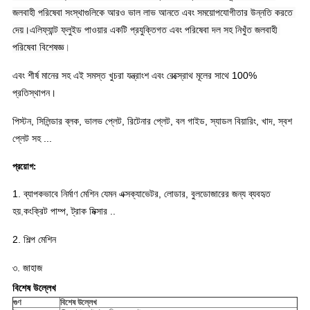
জলবাহী পরিষেবা সংস্থাগুলিকে আরও ভাল লাভ আনতে এবং সময়োপযোগীতার উন্নতি করতে 
দেয়।এলিফ্যান্ট ফ্লুইড পাওয়ার একটি প্রযুক্তিগত এবং পরিষেবা দল সহ নিখুঁত জলবাহী 
পরিষেবা বিশেষজ্ঞ
।
এবং শীর্ষ মানের সহ এই সমস্ত খুচরা যন্ত্রাংশ এবং রেক্স্রোথ মূলের সাথে 100%
প্রতিস্থাপন।
পিস্টন, সিলিন্ডার ব্লক, ভালভ প্লেট, রিটেনার প্লেট, বল গাইড, স্যাডল বিয়ারিং, খাদ, স্বশ
প্লেট সহ ...
প্রয়োগ:
1. ব্যাপকভাবে নির্মাণ মেশিন যেমন এক্সক্যাভেটর, লোডার, বুলডোজারের জন্য ব্যবহৃত
হয়
,
কংক্রিট পাম্প, ট্রাক মিক্সার ..
2. শিল্প মেশিন
৩. জাহাজ
বিশেষ উল্লেখ
গুণ
বিশেষ উল্লেখ