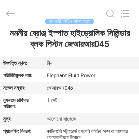
2026
Elephant
Fluid
Power
Co.,Ltd.
জলবাহী পিস্টন পাম্প অংশ
All
Rights
Reserved.
নমনীয় ব্রোঞ্জ ইস্পাত হাইড্রোলিক সিলিন্ডার
বাড়ি
ব্লক পিস্টন জেআরআর045
পণ্য
উৎপত্তি স্থল:
চীন
আমাদের
পরিচিতিমুলক নাম:
Elephant Fluid Power
সম্পর্কে
মডেল নম্বার:
জেআরআর045
ন্যূনতম চাহিদার
1 সেট
কারখানা
পরিমাণ:
ভ্রমণ
মূল্য:
আলোচনা সাপেক্ষে
প্যাকেজিং বিবরণ:
কার্টনগুলি স্ট্যান্ডার্ড রপ্তানি কাঠের কেস বা আপনার
মান
প্রয়োজনীয়তা হিসাবে