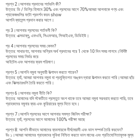
প্রশ্ন 2।আপনার প্রদানের শর্তগুলি কী?
উত্তর: ডি / ডিগ্রি হিসাবে 30% এবং প্রসবের আগে 70%আমরা আপনাকে পণ্য এবং
প্যাকেজগুলির ফটো প্রদর্শন করব show
আপনি ব্যালেন্স প্রদান করার আগে।
প্র 3।আপনার প্রসবের শর্তাবলী কি?
উত্তর: এক্সডাব্লু, এফওবি, সিএফআর, সিআইএফ, ডিডিইউ।
প্র 4।আপনার প্রসবের সময় কেমন?
উত্তর: সাধারণত, আপনার অগ্রিম অর্থ প্রদানের পরে 1 থেকে 10 দিন সময় লাগবে।নির্দিষ্ট
প্রসবের সময় নির্ভর করে
আইটেম এবং আপনার ক্রম পরিমাণ।
প্রশ্ন 5।আপনি নমুনা অনুযায়ী উত্পাদন করতে পারেন?
উত্তর: হ্যাঁ, আমরা আপনার নমুনা বা প্রযুক্তিগত অঙ্কন দ্বারা উত্পাদন করতে পারি।আমরা ছাঁচ
এবং ফিক্সচারগুলি তৈরি করতে পারি।
প্রশ্ন 6।আপনার নমুনা নীতি কি?
উত্তর: আমাদের যদি স্টকটিতে প্রস্তুত অংশ থাকে তবে আমরা নমুনা সরবরাহ করতে পারি, তবে
গ্রাহকদের নমুনার ব্যয় এবং কুরিয়ারের মূল্য দিতে হবে।
প্রশ্ন 7।আপনি প্রসবের আগে আপনার সমস্ত জিনিস পরীক্ষা?
উত্তর: হ্যাঁ, প্রসবের আগে আমাদের 100% পরীক্ষা আছে
প্রশ্ন 8: আপনি কীভাবে আমাদের ব্যবসায়কে দীর্ঘমেয়াদী এবং ভাল সম্পর্ক তৈরি করবেন?
উঃ ১।আমরা আমাদের গ্রাহকদের সুবিধা নিশ্চিত করতে ভাল মানের এবং প্রতিযোগিতামূলক মূল্য