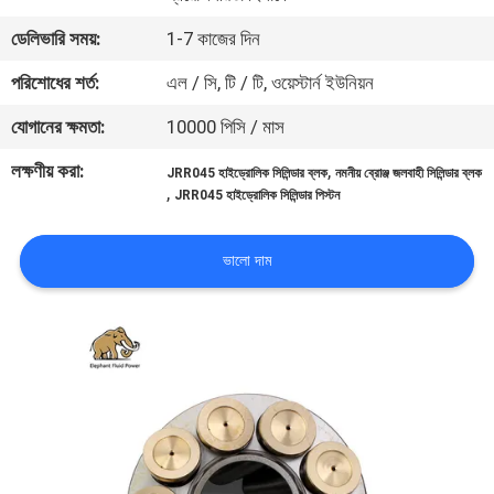
নিয়ন্ত্রণ
ডেলিভারি সময়:
1-7 কাজের দিন
পরিশোধের শর্ত:
এল / সি, টি / টি, ওয়েস্টার্ন ইউনিয়ন
যোগাযোগ
যোগানের ক্ষমতা:
10000 পিসি / মাস
করুন
লক্ষণীয় করা:
,
JRR045 হাইড্রোলিক সিলিন্ডার ব্লক
নমনীয় ব্রোঞ্জ জলবাহী সিলিন্ডার ব্লক
,
JRR045 হাইড্রোলিক সিলিন্ডার পিস্টন
খবর
ভালো দাম
কেস
সাইট
ম্যাপ
PRIVACY