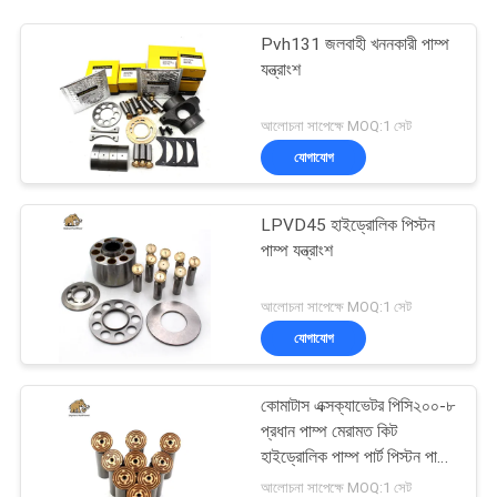
Pvh131 জলবাহী খননকারী পাম্প
যন্ত্রাংশ
আলোচনা সাপেক্ষে MOQ:1 সেট
যোগাযোগ
LPVD45 হাইড্রোলিক পিস্টন
পাম্প যন্ত্রাংশ
আলোচনা সাপেক্ষে MOQ:1 সেট
যোগাযোগ
কোমাটাস এক্সক্যাভেটর পিসি২০০-৮
প্রধান পাম্প মেরামত কিট
হাইড্রোলিক পাম্প পার্ট পিস্টন পাম্প
রক্ষণাবেক্ষণ মেরামতের পরিষেবা
আলোচনা সাপেক্ষে MOQ:1 সেট