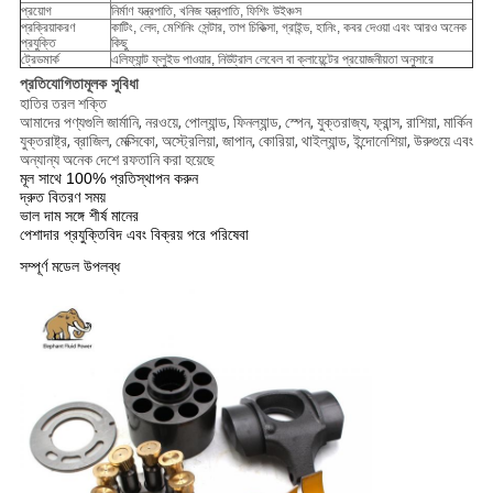
প্রয়োগ
নির্মাণ যন্ত্রপাতি, খনিজ যন্ত্রপাতি, ফিশিং উইঞ্চস
প্রক্রিয়াকরণ
কাটিং, লেদ, মেশিনিং সেন্টার, তাপ চিকিত্সা, গ্রাইন্ড, হানিং, কবর দেওয়া এবং আরও অনেক
প্রযুক্তি
কিছু
ট্রেডমার্ক
এলিফ্যান্ট ফ্লুইড পাওয়ার, নিউট্রাল লেবেল বা ক্লায়েন্টের প্রয়োজনীয়তা অনুসারে
প্রতিযোগিতামূলক সুবিধা
হাতির তরল শক্তি
আমাদের পণ্যগুলি জার্মানি, নরওয়ে, পোল্যান্ড, ফিনল্যান্ড, স্পেন, যুক্তরাজ্য, ফ্রান্স, রাশিয়া, মার্কিন
যুক্তরাষ্ট্র, ব্রাজিল, মেক্সিকো, অস্ট্রেলিয়া, জাপান, কোরিয়া, থাইল্যান্ড, ইন্দোনেশিয়া, উরুগুয়ে এবং
অন্যান্য অনেক দেশে রফতানি করা হয়েছে
মূল সাথে 100% প্রতিস্থাপন করুন
দ্রুত বিতরণ সময়
ভাল দাম সঙ্গে শীর্ষ মানের
পেশাদার প্রযুক্তিবিদ এবং বিক্রয় পরে পরিষেবা
সম্পূর্ণ মডেল উপলব্ধ