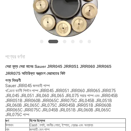
POLICY
পণ্যের বর্ণনা
সেরা মূল্য সেরা মানের Sauer JRR045 JRR051 JRR060 JRR065
JRR075 অতিরিক্ত যন্ত্রাংশ মেরামতের কিট
পণ্য বিবরণী
Sauer JRR045 জলবাহী পাম্প
খণ্ডিত বর্তনী পিস্টন পাম্প JRR045 JRR051 JRR060 JRR065 JRR075
JRL045 JRL051 JRL060 JRL065 JRL075 সয়ার পাম্প এবং JRR045B
JRR051B JRR060B JRR065C JRR075C JRL045B JRL051B
JRL060B JRL065C JRL075C JRR045B JRR051B JRR060B
JRR065C JRR075C JRL045B JRL051B JRL060B JRL065C
JRL075C পাম্প
গুণ
বিশেষ উল্লেখ
উপাদান
Castালাই, নমনীয় লোহা, ইস্পাত, ব্রোঞ্জ এবং অন্যান্য
নাম
জলবাহী ভেন পাম্প