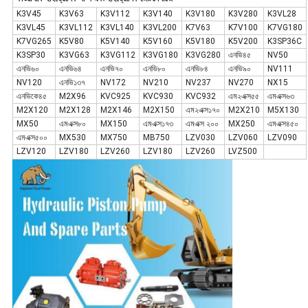
K3V45
K3V63
K3V112
K3V140
K3V180
K3V280
K3VL28
K3VL45
K3VL112
K3VL140
K3VL200
K7V63
K7V100
K7VG180
K7VG265
K5V80
K5V140
K5V160
K5V180
K5V200
K3SP36C
K3SP30
K3VG63
K3VG112
K3VG180
K3VG280
এনভি৪৫
NV50
এনভি৬০
এনভি৬৪
এনভি৭০
এনভি৮০
এনভি৮৪
এনভি৯০
NV111
NV120
এনভি১৩৭
NV172
NV210
NV237
NV270
NX15
এনভিকে৪৫
M2X96
KVC925
KVC930
KVC932
এম২এক্স৫৫
এমএক্স৬৩
M2X120
M2X128
M2X146
M2X150
এম২এক্স১৭০
M2X210
M5X130
MX50
এমএক্স৮০
MX150
এমএক্স১৭৩
এমএক্স ২০০
MX250
এমএক্স৪৫০
এমএক্স৫০০
MX530
MX750
MB750
LZV030
LZV060
LZV090
LZV120
LZV180
LZV260
LZV180
LZV260
LVZ500