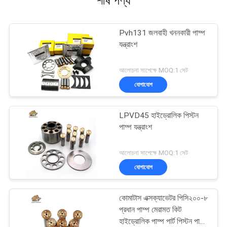
শীর্ষ পণ্য
Pvh131 জলবাহী খননকারী পাম্প
যন্ত্রাংশ
আলোচনা সাপেক্ষে MOQ:1 সেট
যোগাযোগ
LPVD45 হাইড্রোলিক পিস্টন
পাম্প যন্ত্রাংশ
আলোচনা সাপেক্ষে MOQ:1 সেট
যোগাযোগ
কোমাটাস এক্সক্যাভেটর পিসি২০০-৮
প্রধান পাম্প মেরামত কিট
হাইড্রোলিক পাম্প পার্ট পিস্টন পাম্প