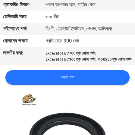
প্যাকেজিং বিবরণ:
শক্ত কাগজের বাক্স, কাঠের কেস
নিয়ন্ত্রণ
ডেলিভারি সময়:
৩-৫ দিন
যোগাযোগ
পরিশোধের শর্ত:
টি/টি, ওয়েস্টার্ন ইউনিয়ন, পেপাল, আলিবাবা
করুন
যোগানের ক্ষমতা:
প্রতি মাসে 300 সেট
লক্ষণীয় করা:
,
Excavator EC700 সুইং মোটর পার্টস
খবর
,
Excavator EC360 সুইং মোটর পার্টস
M5X250 সুইং মোটর পার্টস
কেস
ভালো দাম
সাইট
ম্যাপ
PRIVACY