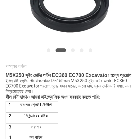
POLICY
পণ্যের বর্ণনা
M5X250 সুইং মোটর পার্টস EC360 EC700 Excavator মধ্যে প্রয়োগ
ইলিফ্যান্ট ফ্লুইড পাওয়ার
মেরামত সিল কিট জন্য M5X250 সুইং মোটর যন্ত্রাংশ EC360
EC700 Excavator প্রয়োগ,
মূলের সমান মানের, ভালো দাম, দ্রুত ডেলিভারি সময়, ভাল
বিক্রয়োত্তর সেবা।
সীল কিট ছাড়াও আমরা হাইড্রোলিক অংশ সরবরাহ করতে পারি:
1
ভ্যালভ প্লেট L/R/M
2
সিলিন্ডারের বাইক
3
ওয়াশার
4
বল গাইড