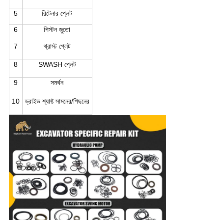
5
রিটেনার প্লেট
6
পিস্টন জুতো
7
থ্রাস্ট প্লেট
8
SWASH প্লেট
9
সমর্থন
10
ড্রাইভ শ্যাফ্ট সামনের/পিছনের