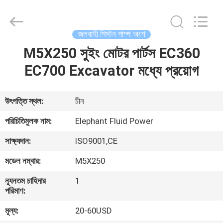
2026
Elephant
Fluid
Power
Co.,Ltd.
জলবাহী পিস্টন পাম্প অংশ
All
Rights
Reserved.
M5X250 সুইং মোটর পার্টস EC360
বাড়ি
EC700 Excavator মধ্যে প্রয়োগ
পণ্য
উৎপত্তি স্থল:
চীন
আমাদের
পরিচিতিমুলক নাম:
Elephant Fluid Power
সম্পর্কে
সাক্ষ্যদান:
ISO9001,CE
মডেল নম্বার:
M5X250
কারখানা
ন্যূনতম চাহিদার
1
ভ্রমণ
পরিমাণ:
মূল্য:
20-60USD
মান