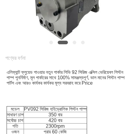
POLICY
পণ্যের বর্ণনা
এলিফ্যান্ট ফ্লুয়েড পাওয়ার নতুন পার্কার পিভি 92 সিরিজ এক্সিল ভেরিয়েবল পিস্টন 
পাম্প পুনর্নির্মাণ, মূল পার্কারের সাথে 100% সামঞ্জস্যপূর্ণ, ভাল মানের পিস্টন পাম্প 
পার্টস এবং আরও কার্যকর কার্যকর মূল্য সরবরাহ করে Price
মডেল
PV092 সিরিজ হাইড্রোলিক পিস্টন পাম্প
সাধারণ চাপ
350 বার
সর্বোচ্চ চাপ
420 বার
গতি
2300rpm
ওজন
প্রায় 60 কেজি