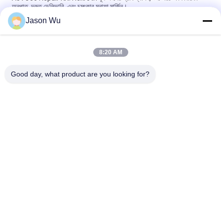
অনুপাত, দ্রুত ডেলিভারি, এবং চমৎকার মুনাফা মার্জিন।
Jason Wu
A8VO107 মেরামত কিটঃ রেক্স্রথ ওএম এর জন্য পরে বাজারের প্রতিস্থাপন; খরচ কার্যকর,
দ্রুত ডেলিভারি, এবং চমৎকার মুনাফা মার্জিন।
8:20 AM
A8VO55 মেরামতের কিটঃ রেক্সরথের জন্য উচ্চমানের বিকল্প OEM ¢ ব্যয়-কার্যকর, দ্রুত
বিতরণ, চমৎকার মুনাফা মার্জিন
Good day, what product are you looking for?
সব
জলবাহী পিস্টন পাম্প অংশ
জলবাহী ভ্যান পাম্প যন্ত্রাংশ
নির্মাণ যন্ত্রপাতি খুচরা যন্ত্রাংশ
জলবাহী ট্রাক্টর পাম্প
হাইড্রোলিক পিস্টন পাম্প
জলবাহী কক্ষপথ মোটর
জলবাহী দিকনির্দেশক ভালভ
অরবিট্রোল স্টিয়ারিং ইউনিট