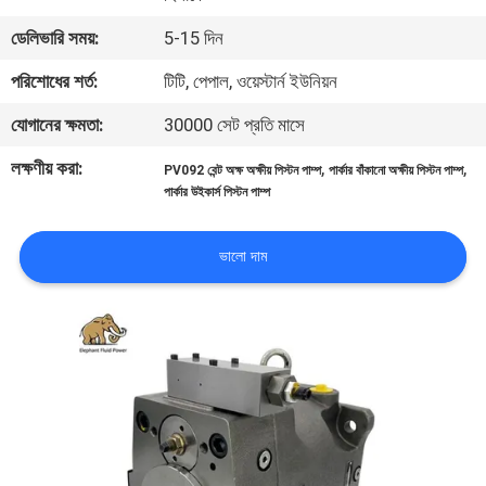
নিয়ন্ত্রণ
ডেলিভারি সময়:
5-15 দিন
পরিশোধের শর্ত:
টিটি, পেপাল, ওয়েস্টার্ন ইউনিয়ন
যোগাযোগ
যোগানের ক্ষমতা:
30000 সেট প্রতি মাসে
করুন
লক্ষণীয় করা:
,
,
PV092 বেন্ট অক্ষ অক্ষীয় পিস্টন পাম্প
পার্কার বাঁকানো অক্ষীয় পিস্টন পাম্প
পার্কার উইকার্স পিস্টন পাম্প
খবর
ভালো দাম
কেস
সাইট
ম্যাপ
PRIVACY