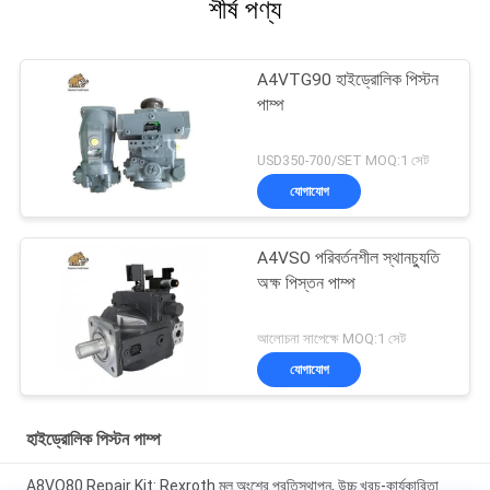
শীর্ষ পণ্য
A4VTG90 হাইড্রোলিক পিস্টন
পাম্প
USD350-700/SET MOQ:1 সেট
যোগাযোগ
A4VSO পরিবর্তনশীল স্থানচ্যুতি
অক্ষ পিস্তন পাম্প
আলোচনা সাপেক্ষে MOQ:1 সেট
যোগাযোগ
হাইড্রোলিক পিস্টন পাম্প
A8VO80 Repair Kit: Rexroth মূল অংশের প্রতিস্থাপন, উচ্চ খরচ-কার্যকারিতা