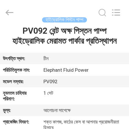
2026
Elephant
Fluid
Power
Co.,Ltd.
হাইড্রোলিক পিস্টন পাম্প
All
Rights
Reserved.
PV092 বেন্ট অক্ষ পিস্তন পাম্প
বাড়ি
হাইড্রোলিক মেরামত পার্কার প্রতিস্থাপন
পণ্য
উৎপত্তি স্থল:
চীন
আমাদের
পরিচিতিমুলক নাম:
Elephant Fluid Power
সম্পর্কে
মডেল নম্বার:
PV092
ন্যূনতম চাহিদার
1 সেট
কারখানা
পরিমাণ:
ভ্রমণ
মূল্য:
আলোচনা সাপেক্ষে
প্যাকেজিং বিবরণ:
শক্ত কাগজ, কাঠের কেস বা আপনার প্রয়োজনীয়তা
মান
হিসাবে