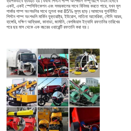
ব্যাপকভাবে ব্যবহৃত হয়।যথার্থ পিস্টন পাম্প অংশগুলি সম্পূর্ণরূপে ওএম হিসাবে 
একই, একই স্পেসিফিকেশন এবং সময়কালের সাথে বিনিময় করতে পারে, যখন মূল 
পার্কার পাম্প অংশগুলির সাথে তুলনা করা 85% মূল্য ছাড়।আমাদের পুনর্নির্মিত 
পিস্টন পাম্প অংশগুলি মার্কিন যুক্তরাষ্ট্র, ইউরোপ, লাতিনা আমেরিকা, সৌদি আরব, 
হাঙ্গেরি, দক্ষিণ আফ্রিকা, কানাডা, জার্মানি, বেলজিয়াম ইত্যাদি রফতানির তারিখের 
পরে ছয় মাস থেকে এক বছরের ওয়ারেন্টি রফতানি করা হয়।