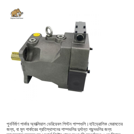
পুনর্নির্মাণ পার্কার অ্যাক্সিয়াল ভেরিয়েবল পিস্টন পাম্পগুলি।হাইড্রোলিক মেরামতের 
জন্য, বা মূল পার্কারের প্রতিস্থাপনের পাম্পগুলির দুর্দান্ত পছন্দগুলির জন্য 