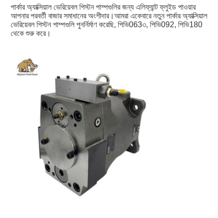
পার্কার অ্যাক্সিয়াল ভেরিয়েবল পিস্টন পাম্পগুলির জন্য এলিফ্যান্ট ফ্লুইড পাওয়ার 
আপনার পরবর্তী বাজার সমাধানের অংশীদার।আমরা একেবারে নতুন পার্কার অ্যাক্সিয়াল 
ভেরিয়েবল পিস্টন পাম্পগুলি পুনর্নির্মাণ করেছি, পিভি063৩, পিভি092, পিভি180 
থেকে শুরু করে।