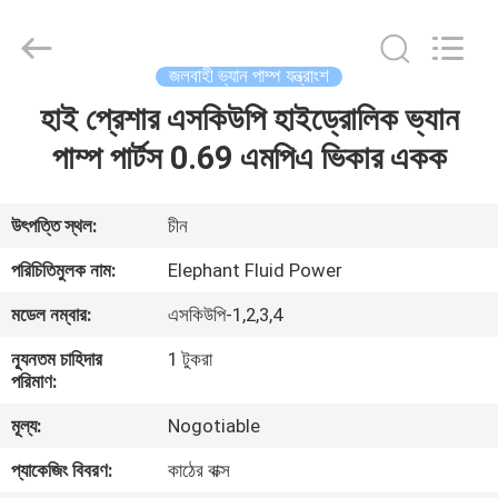
2026
Elephant
Fluid
Power
Co.,Ltd.
জলবাহী ভ্যান পাম্প যন্ত্রাংশ
All
Rights
Reserved.
হাই প্রেশার এসকিউপি হাইড্রোলিক ভ্যান
বাড়ি
পাম্প পার্টস 0.69 এমপিএ ভিকার একক
পণ্য
উৎপত্তি স্থল:
চীন
আমাদের
পরিচিতিমুলক নাম:
Elephant Fluid Power
সম্পর্কে
মডেল নম্বার:
এসকিউপি-1,2,3,4
ন্যূনতম চাহিদার
1 টুকরা
কারখানা
পরিমাণ:
ভ্রমণ
মূল্য:
Nogotiable
প্যাকেজিং বিবরণ:
কাঠের বাক্স
মান