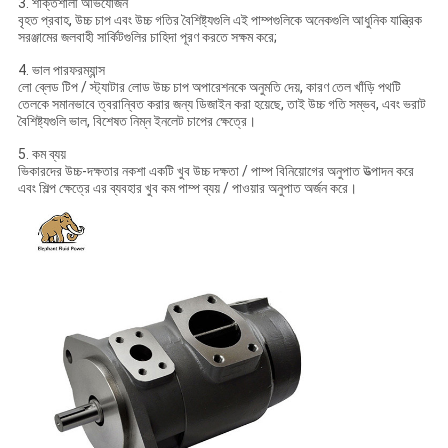
3. শক্তিশালী অভিযোজন
বৃহত প্রবাহ, উচ্চ চাপ এবং উচ্চ গতির বৈশিষ্ট্যগুলি এই পাম্পগুলিকে অনেকগুলি আধুনিক যান্ত্রিক
সরঞ্জামের জলবাহী সার্কিটগুলির চাহিদা পূরণ করতে সক্ষম করে;
4. ভাল পারফরম্যান্স
লো ব্লেড টিপ / স্ট্যাটার লোড উচ্চ চাপ অপারেশনকে অনুমতি দেয়, কারণ তেল খাঁড়ি পথটি
তেলকে সমানভাবে ত্বরান্বিত করার জন্য ডিজাইন করা হয়েছে, তাই উচ্চ গতি সম্ভব, এবং ভরাট
বৈশিষ্ট্যগুলি ভাল, বিশেষত নিম্ন ইনলেট চাপের ক্ষেত্রে।
5. কম ব্যয়
ভিকারদের উচ্চ-দক্ষতার নকশা একটি খুব উচ্চ দক্ষতা / পাম্প বিনিয়োগের অনুপাত উত্পাদন করে
এবং শিল্প ক্ষেত্রে এর ব্যবহার খুব কম পাম্প ব্যয় / পাওয়ার অনুপাত অর্জন করে।