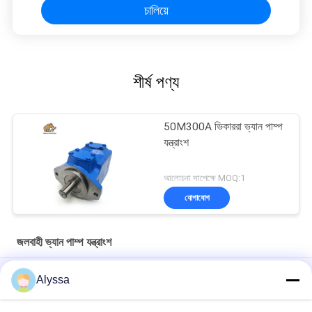
চালিয়ে
শীর্ষ পণ্য
50M300A ভিকাররা ভ্যান পাম্প
যন্ত্রাংশ
আলোচনা সাপেক্ষে MOQ:1
যোগাযোগ
জলবাহী ভ্যান পাম্প যন্ত্রাংশ
ইটন ভিকার্স এম সিরিজ ভেইন মোটর ৪৬এম১৮৫এ১সি২০ প্রতিস্থাপন
Alyssa
ইটন ভিকার্স এম সিরিজ ভেইন মোটর 36M115A 11C20 / ড্যানফোস 312072-3