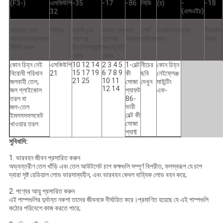
(F3-)
এসকিউপি
-35
-17
-86
সিডি
(চ)
-
-18
(এলএইচ)
32
সামনের তেল
সিরিজ
শাফট এন্ড
কভার শেষ
খাদ
পোর্ট
ইনস্টলেশন
ঘূর্ণন
ডিজাইন
আন্তঃবিশ্বাস্যতা
পাম্পের
পাম্পের
প্রকার
পজিশন
ধরণ
নম্বর
নিবিষ্ট করুন
ডিসপ্লেসমেন্ট
স্থানচ্যুতি
কোড
কোড
কোন চিহ্ন নেই
এসকিউপি
10 12 14
2 3 4 5
1-বেল্ট
নীচের
কোন চিহ্ন
15 17 19
6 7 8 9
বিরোধী পরিধান
21
কী
ছবি
নেইফ্লেঞ্জ
21 25
10 11
জলবাহী তেল,
সোজা
দেখুন
মাউন্টিং
12 14
জল গ্লাইকোল
শ্যাফট
এফ-
তরল বা
86-
ভারী
জল-তেল
বেল্ট কী
ইমলসসফসফেট
সোজা
খাওয়ার তরল
শ্যাফ্ট
সুবিধাদি:
1. ভারবহন জীবন প্রসারিত করুন
অভ্যন্তরীণ তেল খাঁড়ি এবং তেল আউটলেট চাপ কক্ষগুলি সম্পূর্ণ বিপরীত, ফলস্বরূপ যে চাপ
দ্বারা সৃষ্ট রেডিয়াল লোড ভারসাম্যহীন, এবং ভারবহন কেবল বাহ্যিক লোড বহন করে;
2. পণ্যের আয়ু প্রসারিত করুন
এই পাম্পগুলির দুর্দান্ত নকশা তাদের জীবনকে দীর্ঘায়িত করে।প্রমাণিত হয়েছে যে এই পাম্পগুলি
কঠোর পরিবেশে কাজ করতে পারে;