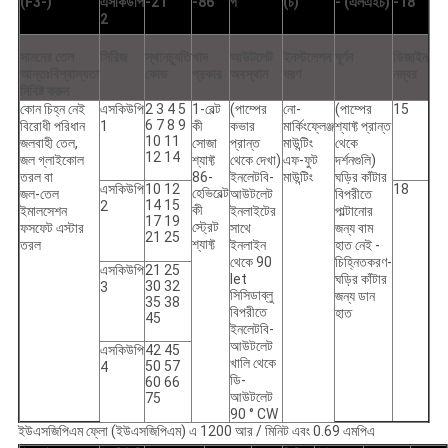
(F3-)
এসকিউপি
-21
-86
গ
(চ)
- (এলএইচ)
-18
2
সামনের তেল
সিরিজ
স্থানচ্যুতি
খাদ
আউটলেট
ইনস্টলেশন
ঘূর্ণন
ডিজাইন
আন্তঃবিশ্বাস্যতা
কোড
প্রকার
অবস্থান
ধরণ
নম্বর
নিবিষ্ট করুন
কোন চিহ্ন নেই
এসকিউপি
2 3 4 5
1-বেল্ট
(পাম্পের
নো-
(পাম্পের
15
6 7 8 9
বিরোধী পরিধান
1
কী
কভার
মার্কিংফ্লেঞ্জ
শ্যাফ্ট প্রান্ত
10 11
জলবাহী তেল,
সোজা
প্রান্ত
মাউন্টিং
থেকে
12 14
জল গ্লাইকোল
শ্যাফ্ট
থেকে দেখা)
এফ-ফুট
দর্শনগুলি)
তরল বা
86-
ইনলেটবি-
মাউন্টিং
ঘড়ির কাঁটার
এসকিউপি
10 12
18
হেভিবেল্ট
জল-তেল
আউটলেট
বিপরীতে
14 15
2
কী
ইমালসেশন
ইনলাইটের
পাল্টানোর
17 19
স্ট্রেট
ফসফেট এস্টার
সাথে
জন্য বাম
21 25
শ্যাফ্ট
তরল
ইনলাইন
হাত নেই -
থেকে 90
চিহ্নিতকরণ-
এসকিউপি
21 25
let
ঘড়ির কাঁটার
30 32
3
সিসিডাব্লু
জন্য ডান
35 38
বিপরীতে
হাত
45
ইনলেটবি-
আউটলেট
এসকিউপি
42 45
খালি থেকে
50 57
4
ডি-
60 66
আউটলেট
75
90 ° CW
ইউএসজিপিএম ফ্লো (ইউএসজিপিএম) এ 1200 আর / মিনিট এবং 0.69 এমপিএ