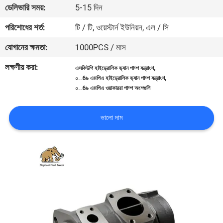
ডেলিভারি সময়:
5-15 দিন
নিয়ন্ত্রণ
পরিশোধের শর্ত:
টি / টি, ওয়েস্টার্ন ইউনিয়ন, এল / সি
যোগাযোগ
যোগানের ক্ষমতা:
1000PCS / মাস
করুন
লক্ষণীয় করা:
,
এসকিউপি হাইড্রোলিক ভ্যান পাম্প যন্ত্রাংশ
,
০..6৯ এমপিএ হাইড্রোলিক ভ্যান পাম্প যন্ত্রাংশ
০..6৯ এমপিএ ওয়াকাররা পাম্প অংশগুলি
খবর
ভালো দাম
কেস
সাইট
ম্যাপ
PRIVACY