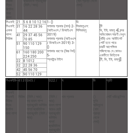
সিরিজ
জ্যামিতিক স্থানচ্যুতি
(খাদ প্রান্ত থেকে
স্থির
(মিলি / আর)
দেখা)
উত্পাটন
পাখা
পাম্প
পিএফই:
21
5 6 8 10 12 16
1- ()
ডি:
পিএফই:
নলাকার প্রকার (মান) 2-
সিডাব্লুএস:
[টি
31
16 22 28 36
একক
(আইওএস / ডিআইএস
সিসিডাব্লু
ভি, ইউ, ডাব্লু 4] বন্দর
44
পাম্প
3019)
অভিযোজন সারণী দেখুন
41
29 37 45 56
সিরিজ
নলাকার প্রকার (আইওএস
[খাঁড়ি এবং আউটলেট
70 85
/ ডিআইএস 3019) 3-
পোর্ট হতে পারে
51
90 110 129
()
চারটি আপেক্ষিক
150
নলাকার ধরণের (উচ্চ টর্ক)
পজিশনের যে কোনও
61
160 180 200
5-
একটিতে ভিত্তিক
224 250
স্প্লাইন্ড টাইপ
[টি, ভি, ইউ, ডাব্লু]]
22
8 1012
32
22 28 36
42
45 56 70
52
90 110 129
পিএফইডি-
4131
045 /
022 /
ঘ
ডি
প্রতি
পিএফই
পিএফই
সিরিজ
(মিলি / আর)
(মিলি /
খাদ প্রকার
()
পোর্ট ওরিয়েন্টেশন
সিরিজ
বড় ডাবল পাম্প
আর)
ঘূর্ণন
স্থির
স্থানচ্যুতি ভলিউম
ডাবল পাম্প
অভিমুখে
উত্পাটন
পার্শ্ব জ্যামিতিক
আরও ছোট
(খাদ
পাখা পাম্প
স্থানচ্যুতি (মিলি /
স্থানচ্যুতি
প্রান্ত
আর)
ভলিউম
থেকে
পার্শ্ব
দেখা)
জ্যামিতিক
স্থানচ্যুতি