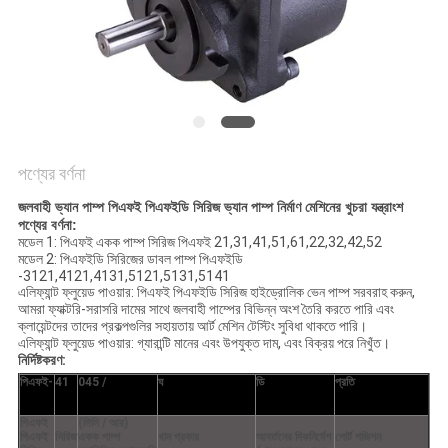
POLICY
পণ্যের বর্ণনা
জলবাহী ভ্যান পাম্প পিএফই পিএফইডি সিরিজ ভ্যান পাম্প নির্মাণ মেশিনের খুচরা যন্ত্রাংশ
পণ্যের বর্ণনা:
মডেল 1: পিএফই একক পাম্প সিরিজ পিএফই 21,31,41,51,61,22,32,42,52
মডেল 2: পিএফইডি সিরিজের ডাবল পাম্প পিএফইডি
-3121,4121,4131,5121,5131,5141
এলিফ্যান্ট ফ্লুয়েড পাওয়ার: পিএফই পিএফইডি সিরিজ হাইড্রোলিক ভেন পাম্প সরবরাহ করুন,
আমরা ফ্যাক্টরি-সরাসরি দামের সাথে জলবাহী পাম্পের বিভিন্ন অংশ তৈরি করতে পারি এবং
ক্লায়েন্টদের তাদের প্রকল্পগুলির সহায়তায় আর্ট মেশিন টেস্টিং সুবিধা থাকতে পারি।
এলিফ্যান্ট ফ্লুয়েড পাওয়ার: গ্যারান্টি মানের এবং উপযুক্ত দাম, এবং বিক্রয় পরে নিখুঁত।
নির্দিষ্টকরণ:
পিএফই-
41
045 /
ঘ
ডি
প্রতি
পিএফই
(মিলি / আর)
পিএফই
সিরিজ
একক পাম্প
খাদ প্রকার
আবর্তনের দিকনির্দেশ
পোর্ট পজিশন