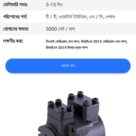
ডেলিভারি সময়:
5-15 দিন
নিয়ন্ত্রণ
পরিশোধের শর্ত:
টি / টি, ওয়েস্টার্ন ইউনিয়ন, এল / সি, পেপাল
যোগাযোগ
যোগানের ক্ষমতা:
5000 সেট / মাস
করুন
লক্ষণীয় করা:
,
,
পিএফই ভেরিয়েবল ভেন পাম্প
ডিআইএস 3019 ভেরিয়েবল ভেন পাম্প
ডিআইএস 3019 ভিকার ভ্যান পাম্প
খবর
ভালো দাম
কেস
সাইট
ম্যাপ
PRIVACY