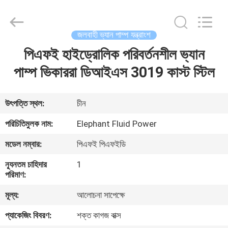
2026
Elephant
Fluid
Power
Co.,Ltd.
জলবাহী ভ্যান পাম্প যন্ত্রাংশ
All
Rights
Reserved.
পিএফই হাইড্রোলিক পরিবর্তনশীল ভ্যান
বাড়ি
পাম্প ভিকাররা ডিআইএস 3019 কাস্ট স্টিল
পণ্য
উৎপত্তি স্থল:
চীন
আমাদের
পরিচিতিমুলক নাম:
Elephant Fluid Power
সম্পর্কে
মডেল নম্বার:
পিএফই পিএফইডি
ন্যূনতম চাহিদার
1
কারখানা
পরিমাণ:
ভ্রমণ
মূল্য:
আলোচনা সাপেক্ষে
প্যাকেজিং বিবরণ:
শক্ত কাগজ বাক্স
মান