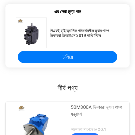
এর সেরা মূল্য পান
পিএফই হাইড্রোলিক পরিবর্তনশীল ভ্যান পাম্প
ভিকাররা ডিআইএস 3019 কাস্ট স্টিল
চালিয়ে
শীর্ষ পণ্য
50M300A ভিকাররা ভ্যান পাম্প
যন্ত্রাংশ
আলোচনা সাপেক্ষে MOQ:1