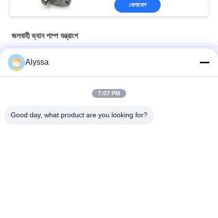
যোগাযোগ
জলবাহী ভ্যান পাম্প যন্ত্রাংশ
ইটন ভিকার্স এম সিরিজ ভেইন মোটর ৪৬এম১৮৫এ১সি২০ প্রতিস্থাপন
Alyssa
ইটন ভিকার্স এম সিরিজ ভেইন মোটর 36M115A 11C20 / ড্যানফোস 312072-3
প্রতিস্থাপন
7:07 PM
T6E-066-1R00-C1 ভ্যান পাম্প এবং অংশ চীন মধ্যে তৈরি ফিট T6E Denison
Good day, what product are you looking for?
সব
জলবাহী পিস্টন পাম্প অংশ
জলবাহী ভ্যান পাম্প যন্ত্রাংশ
নির্মাণ যন্ত্রপাতি খুচরা যন্ত্রাংশ
জলবাহী ট্রাক্টর পাম্প