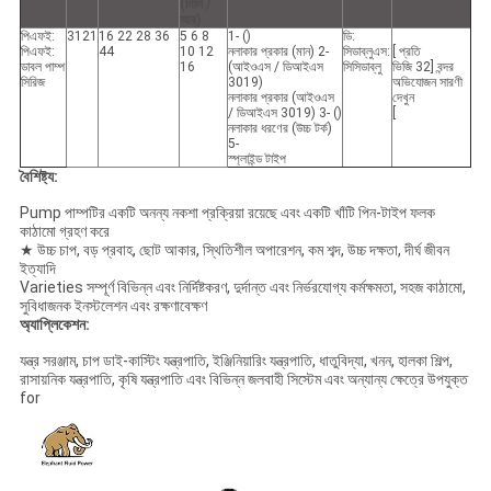
(মিলি /
আর)
পিএফই:
3121
16 22 28 36
5 6 8
1- ()
ডি:
পিএফই:
44
10 12
নলাকার প্রকার (মান) 2-
সিডাব্লুএস:
[ প্রতি
ডাবল পাম্প
16
(আইওএস / ডিআইএস
সিসিডাব্লু
ভিজি 32] বন্দর
সিরিজ
3019)
অভিযোজন সারণী
নলাকার প্রকার (আইওএস
দেখুন
/ ডিআইএস 3019) 3- ()
[
নলাকার ধরণের (উচ্চ টর্ক)
5-
স্প্লাইন্ড টাইপ
বৈশিষ্ট্য:
Pump পাম্পটির একটি অনন্য নকশা প্রক্রিয়া রয়েছে এবং একটি খাঁটি পিন-টাইপ ফলক
কাঠামো গ্রহণ করে
★ উচ্চ চাপ, বড় প্রবাহ, ছোট আকার, স্থিতিশীল অপারেশন, কম শব্দ, উচ্চ দক্ষতা, দীর্ঘ জীবন
ইত্যাদি
Varieties সম্পূর্ণ বিভিন্ন এবং নির্দিষ্টকরণ, দুর্দান্ত এবং নির্ভরযোগ্য কর্মক্ষমতা, সহজ কাঠামো,
সুবিধাজনক ইনস্টলেশন এবং রক্ষণাবেক্ষণ
অ্যাপ্লিকেশন:
যন্ত্র সরঞ্জাম, চাপ ডাই-কাস্টিং যন্ত্রপাতি, ইঞ্জিনিয়ারিং যন্ত্রপাতি, ধাতুবিদ্যা, খনন, হালকা শিল্প,
রাসায়নিক যন্ত্রপাতি, কৃষি যন্ত্রপাতি এবং বিভিন্ন জলবাহী সিস্টেম এবং অন্যান্য ক্ষেত্রে উপযুক্ত
for