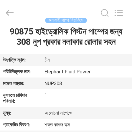
2026
Elephant
Fluid
Power
Co.,Ltd.
জলবাহী পাম্প বিয়ারিংস
All
Rights
Reserved.
90875 হাইড্রোলিক পিস্টন পাম্পের জন্য
বাড়ি
308 নুপ প্রকার নলাকার রোলার সহন
পণ্য
উৎপত্তি স্থল:
চীন
আমাদের
পরিচিতিমুলক নাম:
Elephant Fluid Power
সম্পর্কে
মডেল নম্বার:
NUP308
ন্যূনতম চাহিদার
1
কারখানা
পরিমাণ:
ভ্রমণ
মূল্য:
আলোচনা সাপেক্ষে
প্যাকেজিং বিবরণ:
শক্ত কাগজ বাক্স
মান