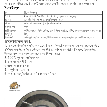
করার জন্য অভিজ্ঞ হন , উদ্দেশ্যটি ভারবহন এবং কাটিয়া ক্ষমতার যথার্থতা স্তর বজায় রাখা
বিশেষ উল্লেখ
গুণ
বিশেষ উল্লেখ
উপাদান
Castালাই / নমনীয় লোহা, ইস্পাত, ব্রোঞ্জ এবং অন্যান্য
প্রকার
জলবাহী পিস্টন পাম্প জন্য প্রতিস্থাপন অংশ
ফাংশন
আসল পাম্পের সাথে পুরোপুরি বিনিময়যোগ্য
অংশের নাম
বহন
প্রক্রিয়াকরণ
কাটিং, লেদ, মেশিনিং সেন্টার, তাপ চিকিত্সা, গ্রাইন্ড, হানিং, কবর দেওয়া এবং আরও অনেক
প্রযুক্তি
কিছু
ট্রেডমার্ক
এলিফ্যান্ট ফ্লুইড পাওয়ার, নিউট্রাল লেবেল বা ক্লায়েন্টের প্রয়োজনীয়তা অনুসারে
প্রতিযোগিতামূলক সুবিধা:
1. আমাদের পণ্যগুলি জার্মানি, নরওয়ে, পোল্যান্ড, ফিনল্যান্ড, স্পেন, যুক্তরাজ্য, ফ্রান্স, রাশিয়া,
মার্কিন যুক্তরাষ্ট্র, ব্রাজিল, মেক্সিকো, অস্ট্রেলিয়া, জাপান, কোরিয়া, থাইল্যান্ড, ইন্দোনেশিয়া,
উরুগুয়ে এবং অন্যান্য অনেক দেশে রফতানি করা হয়েছে
2. 100% মূল সাথে প্রতিস্থাপন
3. ভাল দাম সঙ্গে শীর্ষ মানের
৪. দ্রুত সরবরাহের সময়
5. সম্পূর্ণ মডেল উপলব্ধ
6. পেশাদার প্রযুক্তিবিদ এবং বিক্রয় পরে পরিষেবা