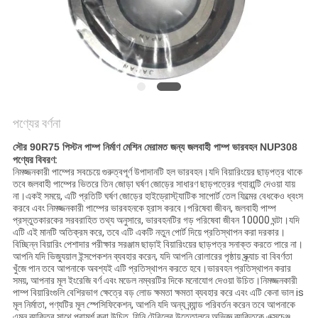
POLICY
পণ্যের বর্ণনা
সৌর 90R75 পিস্টন পাম্প নির্মাণ মেশিন মেরামত জন্য জলবাহী পাম্প ভারবহন NUP308
পণ্যের বিবরণ:
নিমজ্জনকারী পাম্পের সবচেয়ে গুরুত্বপূর্ণ উপাদানটি হল ভারবহন।যদি বিয়ারিংয়ের ছাড়পত্র থাকে
তবে জলবাহী পাম্পের ভিতরে তিন জোড়া ঘর্ষণ জোড়ের সাধারণ ছাড়পত্রের গ্যারান্টি দেওয়া যায়
না।একই সময়ে, এটি প্রতিটি ঘর্ষণ জোড়ের হাইড্রোস্ট্যাটিক সাপোর্ট তেল ফিল্মের বেধকেও ধ্বংস
করবে এবং নিমজ্জনকারী পাম্পের ভারবহনকে হ্রাস করবে।পরিষেবা জীবন, জলবাহী পাম্প
প্রস্তুতকারকের সরবরাহিত তথ্য অনুসারে, ভারবহনটির গড় পরিষেবা জীবন 10000 ঘন্টা।যদি
এটি এই মানটি অতিক্রম করে, তবে এটি একটি নতুন পোর্ট দিয়ে প্রতিস্থাপন করা দরকার।
বিচ্ছিন্ন বিয়ারিং পেশাদার পরীক্ষার সরঞ্জাম ছাড়াই বিয়ারিংয়ের ছাড়পত্র সনাক্ত করতে পারে না।
আপনি যদি ভিজ্যুয়াল ইন্সপেকশন ব্যবহার করেন, যদি আপনি রোলারের পৃষ্ঠায় স্ক্র্যাচ বা বিবর্ণতা
খুঁজে পান তবে আপনাকে অবশ্যই এটি প্রতিস্থাপন করতে হবে।ভারবহন প্রতিস্থাপন করার
সময়, আপনার মূল ইংরেজি বর্ণ এবং মডেল নম্বরটির দিকে মনোযোগ দেওয়া উচিত।নিমজ্জনকারী
পাম্প বিয়ারিংগুলি বেশিরভাগ ক্ষেত্রে বড় লোড ক্ষমতা ক্ষমতা ব্যবহার করে এবং এটি কেনা ভাল is
মূল নির্মাতা, পণ্যটির মূল স্পেসিফিকেশন, আপনি যদি অন্য ব্র্যান্ড পরিবর্তন করেন তবে আপনাকে
এমন ব্যক্তির সাথে পরামর্শ করা উচিত, যিনি টেবিলের উত্তোলনে অভিজ্ঞ ব্যক্তিকে এক্সচেঞ্জ