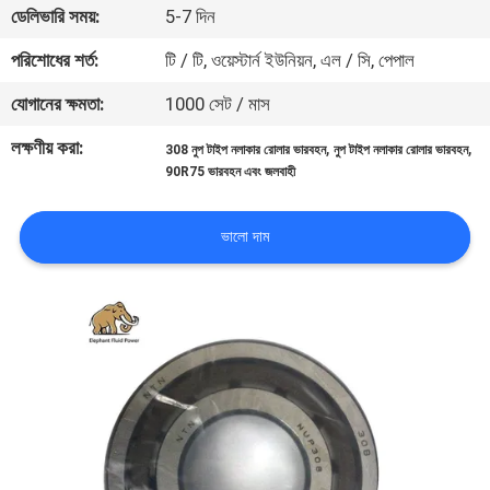
ডেলিভারি সময়:
5-7 দিন
নিয়ন্ত্রণ
পরিশোধের শর্ত:
টি / টি, ওয়েস্টার্ন ইউনিয়ন, এল / সি, পেপাল
যোগাযোগ
যোগানের ক্ষমতা:
1000 সেট / মাস
করুন
লক্ষণীয় করা:
,
,
308 নুপ টাইপ নলাকার রোলার ভারবহন
নুপ টাইপ নলাকার রোলার ভারবহন
90R75 ভারবহন এবং জলবাহী
খবর
ভালো দাম
কেস
সাইট
ম্যাপ
PRIVACY