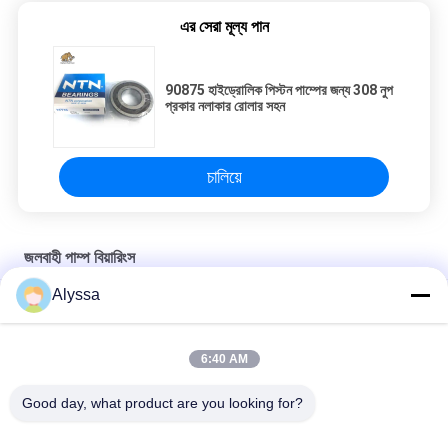
এর সেরা মূল্য পান
90875 হাইড্রোলিক পিস্টন পাম্পের জন্য 308 নুপ
প্রকার নলাকার রোলার সহন
চালিয়ে
জলবাহী পাম্প বিয়ারিংস
Alyssa
A11V0130 জলবাহী পাম্প বিয়ারিংস
T7FC060 নলাকার রোলার থ্রাস্ট ভারবহন
6:40 AM
A11V095 হাইড্রোলিক পাম্প বিয়ারিংস খননকারক মেরামত কিটস এফ 224580
Good day, what product are you looking for?
সব