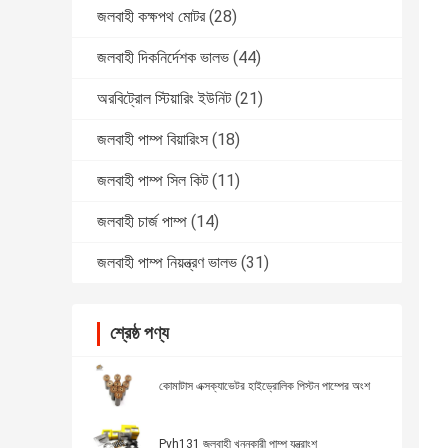
জলবাহী কক্ষপথ মোটর
(28)
জলবাহী দিকনির্দেশক ভালভ
(44)
অরবিট্রোল স্টিয়ারিং ইউনিট
(21)
জলবাহী পাম্প বিয়ারিংস
(18)
জলবাহী পাম্প সিল কিট
(11)
জলবাহী চার্জ পাম্প
(14)
জলবাহী পাম্প নিয়ন্ত্রণ ভালভ
(31)
শ্রেষ্ঠ পণ্য
কোমাটাস এক্সক্যাভেটর হাইড্রোলিক পিস্টন পাম্পের অংশ
Pvh131 জলবাহী খননকারী পাম্প যন্ত্রাংশ