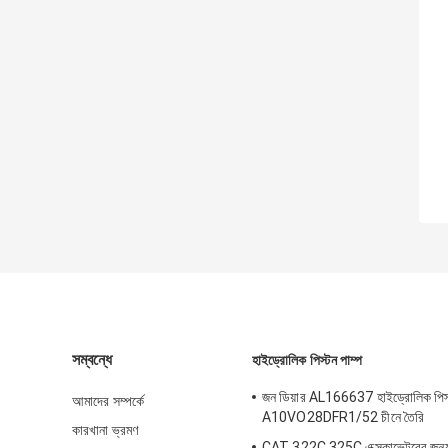
সম্বন্ধে
হাইড্রোলিক পিস্টন পাম্প
জন ডিয়ার AL166637 হাইড্রোলিক পিস্
আমাদের সম্পর্কে
A10VO28DFR1/52 চীনে তৈরি
কারখানা ভ্রমণ
CAT 322C 325C এক্সকাভেটরের জন