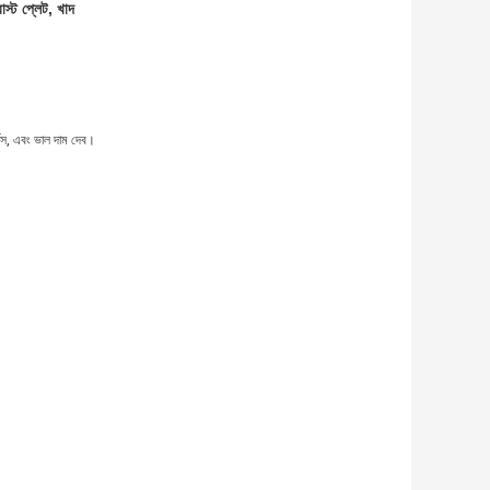
াস্ট প্লেট, খাদ
িস, এবং ভাল দাম দেব।