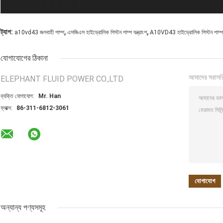
,
,
ট্যাগ:
a10vd43 জলবাহী পাম্প
এসজিএস হাইড্রোলিক পিস্টন পাম্প যন্ত্রাংশ
A10VD43 হাইড্রোলিক পিস্টন পাম্প যন
যোগাযোগের ঠিকানা
আমাদের সরাসর
ELEPHANT FLUID POWER CO.,LTD
ব্যক্তি যোগাযোগ:
Mr. Han
ফ্যাক্স:
86-311-6812-3061
অন্যান্য পণ্যসমূহ