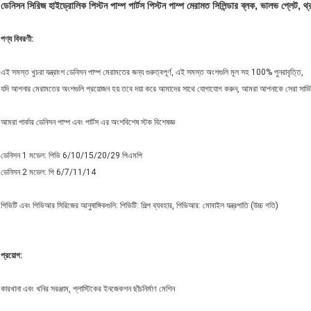
ডেনিসন সিরিজ হাইড্রোলিক পিস্টন পাম্প পার্টস পিস্টন পাম্প মেরামত সিলিন্ডার ব্লক, ভালভ প্লেট, থ্র
পণ্য বিবরণী:
এই সমস্ত খুচরা যন্ত্রাংশ ডেনিসন পাম্প মেরামতের জন্য গুরুত্বপূর্ণ, এই সমস্ত অংশগুলি মূল সহ 100% পুনরাবৃত্তি,
যদি আপনার মেরামতের অংশগুলি প্রয়োজন হয় তবে দয়া করে আমাদের সাথে যোগাযোগ করুন, আমরা আপনাকে সেরা সার্ভ
আমরা পার্কার ডেনিসন পাম্প এবং পার্টস এর অংশবিশেষ স্টক বিশেষজ্ঞ
ডেনিসন 1 মডেল: পিভি 6/10/15/20/29 পিএমপি
ডেনিসন 2 মডেল: পি 6/7/11/14
পিভিটি এবং পিভিআর সিরিজের আনুষাঙ্গিকগুলি: পিভিটি: শিল্প ব্যবহার, পিভিআর: মোবাইল যন্ত্রপাতি (উচ্চ গতি)
প্রয়োগ:
কারখানা এবং খনির সরঞ্জাম, প্লাস্টিকের ইনজেকশন ছাঁচনির্মাণ মেশিন