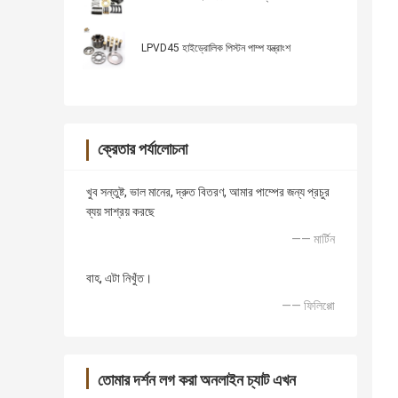
LPVD45 হাইড্রোলিক পিস্টন পাম্প যন্ত্রাংশ
ক্রেতার পর্যালোচনা
খুব সন্তুষ্ট, ভাল মানের, দ্রুত বিতরণ, আমার পাম্পের জন্য প্রচুর
ব্যয় সাশ্রয় করছে
—— মার্টিন
বাহ, এটা নিখুঁত।
—— ফিলিপ্পো
তোমার দর্শন লগ করা অনলাইন চ্যাট এখন