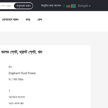
উদ্ধৃতির জন্য আবেদন
অনুসন্ধান করুন
|
Bengali
যোগাযোগ করুন
খবর
কেস
 ভালভ প্লেট, থ্রাস্ট প্লেট, খাদ
চীন
Elephant Fluid Power
পি / পিভি সিরিজ
1
আলোচনা সাপেক্ষে
শক্ত কাগজ বাক্স