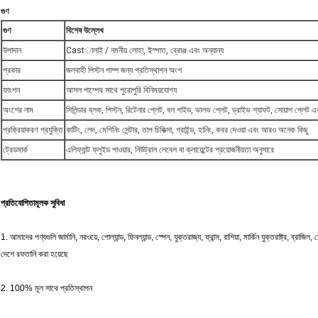
গুণ
গুণ
বিশেষ উল্লেখ
উপাদান
Castালাই / নমনীয় লোহা, ইস্পাত, ব্রোঞ্জ এবং অন্যান্য
প্রকার
জলবাহী পিস্টন পাম্প জন্য প্রতিস্থাপন অংশ
ফাংশন
আসল পাম্পের সাথে পুরোপুরি বিনিময়যোগ্য
অংশের নাম
সিলিন্ডার ব্লক, পিস্টন, রিটেনার প্লেট, বল গাইড, ভালভ প্লেট, ড্রাইভ শ্যাফট, সোয়াশ প্লে
প্রক্রিয়াকরণ প্রযুক্তি
কাটিং, লেদ, মেশিনিং সেন্টার, তাপ চিকিত্সা, গ্রাইন্ড, হানিং, কবর দেওয়া এবং আরও অনেক কিছু
ট্রেডমার্ক
এলিফ্যান্ট ফ্লুইড পাওয়ার, নিউট্রাল লেবেল বা ক্লায়েন্টের প্রয়োজনীয়তা অনুসারে
প্রতিযোগিতামূলক সুবিধা
1. আমাদের পণ্যগুলি জার্মানি, নরওয়ে, পোল্যান্ড, ফিনল্যান্ড, স্পেন, যুক্তরাজ্য, ফ্রান্স, রাশিয়া, মার্কিন যুক্তরাষ্ট্র, ব্রাজি
দেশে রফতানি করা হয়েছে
2. 100% মূল সাথে প্রতিস্থাপন