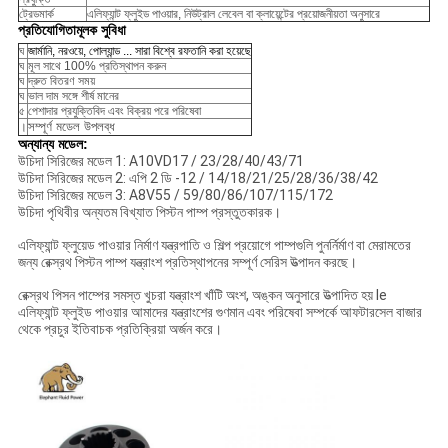
ট্রেডমার্ক
এলিফ্যান্ট ফ্লুইড পাওয়ার, নিউট্রাল লেবেল বা ক্লায়েন্টের প্রয়োজনীয়তা অনুসারে
প্রতিযোগিতামূলক সুবিধা
ঘ
জার্মানি, নরওয়ে, পোল্যান্ড ... সারা বিশ্বে রফতানি করা হয়েছে
ঘ
মূল সাথে 100% প্রতিস্থাপন করুন
ঘ
দ্রুত বিতরণ সময়
ঘ
ভাল দাম সঙ্গে শীর্ষ মানের
৫
পেশাদার প্রযুক্তিবিদ এবং বিক্রয় পরে পরিষেবা
সম্পূর্ণ মডেল উপলব্ধ
।
অন্যান্য মডেল:
উচিদা সিরিজের মডেল 1: A10VD17 / 23/28/40/43/71
উচিদা সিরিজের মডেল 2: এপি 2 ডি -12 / 14/18/21/25/28/36/38/42
উচিদা সিরিজের মডেল 3: A8V55 / 59/80/86/107/115/172
উচিদা পৃথিবীর অন্যতম বিখ্যাত পিস্টন পাম্প প্রস্তুতকারক।
এলিফ্যান্ট ফ্লুয়েড পাওয়ার নির্মাণ যন্ত্রপাতি ও শিল্প প্রয়োগে পাম্পগুলি পুনর্নির্মাণ বা মেরামতের
জন্য রেক্স্রথ পিস্টন পাম্প যন্ত্রাংশ প্রতিস্থাপনের সম্পূর্ণ সেরিস উত্পাদন করছে।
রেক্স্রথ পিসন পাম্পের সমস্ত খুচরা যন্ত্রাংশ খাঁটি অংশ, অঙ্কন অনুসারে উত্পাদিত হয় le
এলিফ্যান্ট ফ্লুইড পাওয়ার আমাদের যন্ত্রাংশের গুণমান এবং পরিষেবা সম্পর্কে আফটারসেল বাজার
থেকে প্রচুর ইতিবাচক প্রতিক্রিয়া অর্জন করে।