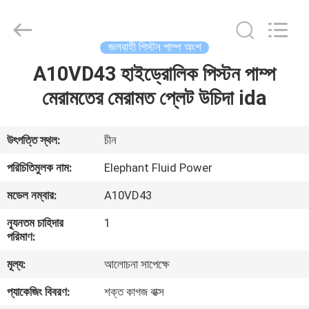
2026
Elephant
Fluid
Power
Co.,Ltd.
জলবাহী পিস্টন পাম্প অংশ
All
Rights
Reserved.
A10VD43 হাইড্রোলিক পিস্টন পাম্প
বাড়ি
মেরামতের মেরামত প্লেট উচিদা ida
পণ্য
উৎপত্তি স্থল:
চীন
আমাদের
পরিচিতিমুলক নাম:
Elephant Fluid Power
সম্পর্কে
মডেল নম্বার:
A10VD43
ন্যূনতম চাহিদার
1
কারখানা
পরিমাণ:
ভ্রমণ
মূল্য:
আলোচনা সাপেক্ষে
প্যাকেজিং বিবরণ:
শক্ত কাগজ বাক্স
মান