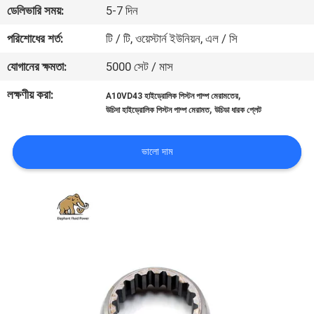
ডেলিভারি সময়:
5-7 দিন
নিয়ন্ত্রণ
পরিশোধের শর্ত:
টি / টি, ওয়েস্টার্ন ইউনিয়ন, এল / সি
যোগাযোগ
যোগানের ক্ষমতা:
5000 সেট / মাস
করুন
লক্ষণীয় করা:
,
A10VD43 হাইড্রোলিক পিস্টন পাম্প মেরামতের
,
উচিদা হাইড্রোলিক পিস্টন পাম্প মেরামত
উচিডা ধারক প্লেট
খবর
ভালো দাম
কেস
সাইট
ম্যাপ
PRIVACY