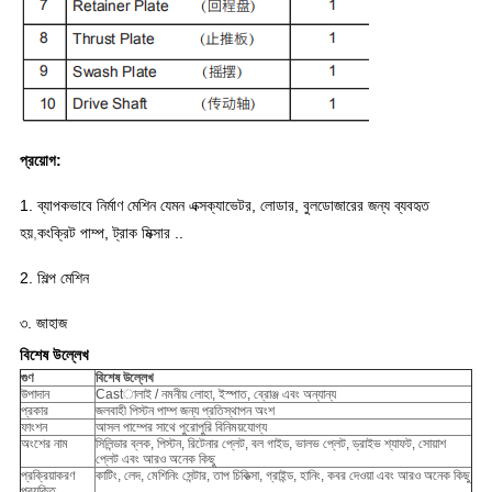
প্রয়োগ:
1. ব্যাপকভাবে নির্মাণ মেশিন যেমন এক্সক্যাভেটর, লোডার, বুলডোজারের জন্য ব্যবহৃত
হয়
,
কংক্রিট পাম্প, ট্রাক মিক্সার ..
2. শিল্প মেশিন
৩. জাহাজ
বিশেষ উল্লেখ
গুণ
বিশেষ উল্লেখ
উপাদান
Castালাই / নমনীয় লোহা, ইস্পাত, ব্রোঞ্জ এবং অন্যান্য
প্রকার
জলবাহী পিস্টন পাম্প জন্য প্রতিস্থাপন অংশ
ফাংশন
আসল পাম্পের সাথে পুরোপুরি বিনিময়যোগ্য
অংশের নাম
সিলিন্ডার ব্লক, পিস্টন, রিটেনার প্লেট, বল গাইড, ভালভ প্লেট, ড্রাইভ শ্যাফট, সোয়াশ
প্লেট এবং আরও অনেক কিছু
প্রক্রিয়াকরণ
কাটিং, লেদ, মেশিনিং সেন্টার, তাপ চিকিত্সা, গ্রাইন্ড, হানিং, কবর দেওয়া এবং আরও অনেক কিছু
প্রযুক্তি