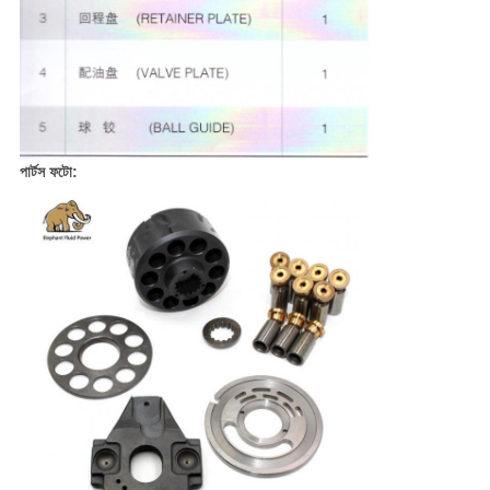
পার্টস ফটো: