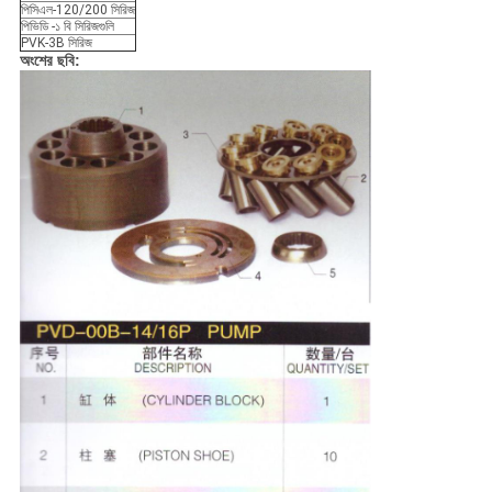
পিসিএল-120/200 সিরিজ
পিভিডি -১ বি সিরিজগুলি
PVK-3B সিরিজ
অংশের ছবি: