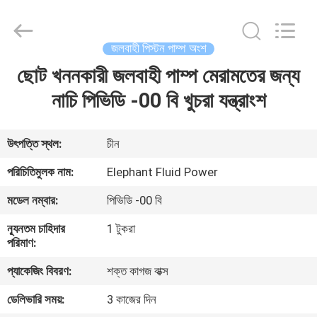
2026
Elephant
Fluid
Power
Co.,Ltd.
জলবাহী পিস্টন পাম্প অংশ
All
Rights
Reserved.
ছোট খননকারী জলবাহী পাম্প মেরামতের জন্য
বাড়ি
নাচি পিভিডি -00 বি খুচরা যন্ত্রাংশ
পণ্য
উৎপত্তি স্থল:
চীন
আমাদের
পরিচিতিমুলক নাম:
Elephant Fluid Power
সম্পর্কে
মডেল নম্বার:
পিভিডি -00 বি
ন্যূনতম চাহিদার
1 টুকরা
কারখানা
পরিমাণ:
ভ্রমণ
প্যাকেজিং বিবরণ:
শক্ত কাগজ বাক্স
ডেলিভারি সময়:
3 কাজের দিন
মান