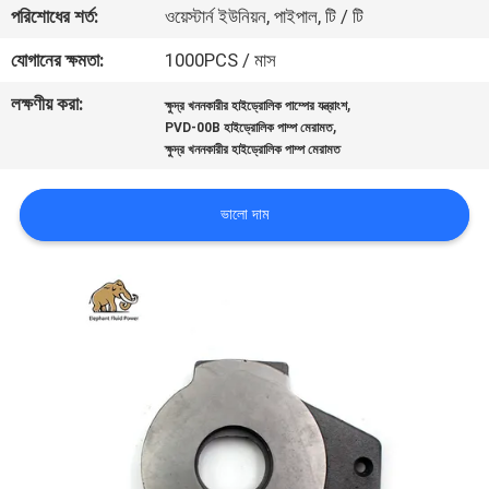
পরিশোধের শর্ত:
ওয়েস্টার্ন ইউনিয়ন, পাইপাল, টি / টি
নিয়ন্ত্রণ
যোগানের ক্ষমতা:
1000PCS / মাস
যোগাযোগ
লক্ষণীয় করা:
,
ক্ষুদ্র খননকারীর হাইড্রোলিক পাম্পের যন্ত্রাংশ
,
করুন
PVD-00B হাইড্রোলিক পাম্প মেরামত
ক্ষুদ্র খননকারীর হাইড্রোলিক পাম্প মেরামত
খবর
ভালো দাম
কেস
সাইট
ম্যাপ
PRIVACY