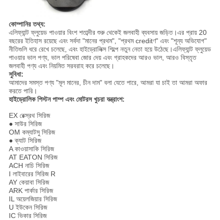
কোম্পানির তথ্য:
এলিফ্যান্ট ফ্লুয়েড পাওয়ার বিংশ শতাব্দীর শুরু থেকেই জলবাহী ব্যবসায় জড়িত।এর প্রায় 20
বছরের ইতিহাস রয়েছে এবং সর্বদা "মানের প্রথম", "প্রথম creditণ" এবং "শূন্য অভিযোগ"
নীতিগুলি ধরে রেখে চলেছে, এবং হাইড্রোলিক্স শিল্পে নতুন নেতা হয়ে উঠেছে।এলিফ্যান্ট ফ্লুয়েড
পাওয়ার ভাল পণ্য, ভাল পরিষেবা জোর দেয় এবং গ্রাহকদের আরও ভাল, আরও বিস্তৃত
জলবাহী পণ্য এবং নিয়মিত সরবরাহ করে চলেছে।
সুবিধা:
আমাদের সমস্ত পণ্য "মূল মানের, চীন দাম" বলা যেতে পারে, আমরা যা চাই তা আমরা অফার
করতে পারি।
হাইড্রোলিক পিস্টন পাম্প এবং মোটরস খুচরা যন্ত্রাংশ:
EX রেক্স্রথ সিরিজ
● সাউর সিরিজ
OM কম্যাটসু সিরিজ
● ক্যাট সিরিজ
A কাওয়াসাকি সিরিজ
AT EATON সিরিজ
ACH নাচি সিরিজ
I লাইবারের সিরিজ R
AY কেয়াবা সিরিজ
ARK পার্কার সিরিজ
IL অয়েলজিয়ার সিরিজ
U ইউকেন সিরিজ
IC ভিকার সিরিজ