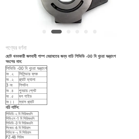
POLICY
পণ্যের বর্ণনা
ছোট খননকারী জলবাহী পাম্প মেরামতের জন্য নাচি পিভিডি -00 বি খুচরা যন্ত্রাংশ
অংশের নাম:
পিভিডি -00 বি খুচরা যন্ত্রাংশ
নং .২
সিলিন্ডার ব্লক
নং .২
প্ল্যাট ভ্যালা
3 নং
পিসটন
নং .৪
পুনরায় প্লেট
নং .৫
বল গাইড
নং।।
স্বাস প্ল্যাট
নচি পার্টস:
পিভিডি -২ বি সিরিজগুলি
পিভিএস -1 বি সিরিজগুলি
পিভিডি -3 বি সিরিজগুলি
পিজেড -6 বি সিরিয়াস
পিভিকে -২ বি সিরিয়াস
PZ-4B সিরিজ