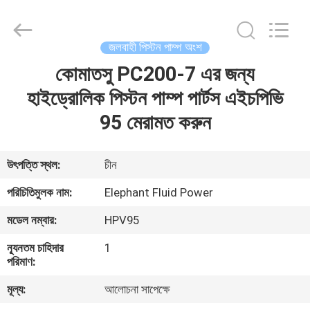
2026
Elephant
Fluid
Power
Co.,Ltd.
জলবাহী পিস্টন পাম্প অংশ
All
Rights
Reserved.
কোমাতসু PC200-7 এর জন্য
বাড়ি
হাইড্রোলিক পিস্টন পাম্প পার্টস এইচপিভি
পণ্য
95 মেরামত করুন
আমাদের
উৎপত্তি স্থল:
চীন
সম্পর্কে
পরিচিতিমুলক নাম:
Elephant Fluid Power
মডেল নম্বার:
HPV95
কারখানা
ন্যূনতম চাহিদার
1
ভ্রমণ
পরিমাণ:
মূল্য:
আলোচনা সাপেক্ষে
মান