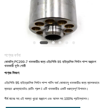
POLICY
পণ্যের বর্ণনা
কোমাটসু PC200-7 খননকারীর জন্য এইচপিভি 95 হাইড্রলিক পিস্টন পাম্প যন্ত্রাংশ
খননকারী ঘূর্ণন গোষ্ঠী
পণ্যের বিবরণ:
এইচপিভি 95 হাইড্রোলিক পিস্টন পাম্প পার্টস অর্থ কোমাতসু খননকারীর জন্য ব্যাপকভাবে
ব্যবহৃত এক্সক্যাভেটর রোটিং গ্রুপ I এটি খননকারীর একটি গুরুত্বপূর্ণ উপাদান।
শীর্ষ মানের সহ এই সমস্ত খুচরা যন্ত্রাংশ এবং আসল সহ 100% প্রতিস্থাপন।