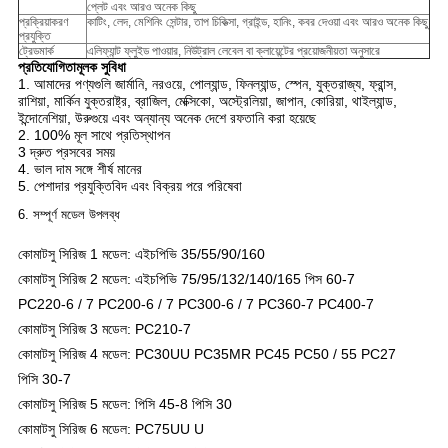
প্লেট এবং আরও অনেক কিছু
প্রক্রিয়াকরণ
কাটিং, লেদ, মেশিনিং সেন্টার, তাপ চিকিত্সা, গ্রাইন্ড, হানিং, কবর দেওয়া এবং আরও অনেক কিছু
প্রযুক্তি
ট্রেডমার্ক
এলিফ্যান্ট ফ্লুইড পাওয়ার, নিউট্রাল লেবেল বা ক্লায়েন্টের প্রয়োজনীয়তা অনুসারে
প্রতিযোগিতামূলক সুবিধা
1. আমাদের পণ্যগুলি জার্মানি, নরওয়ে, পোল্যান্ড, ফিনল্যান্ড, স্পেন, যুক্তরাজ্য, ফ্রান্স,
রাশিয়া, মার্কিন যুক্তরাষ্ট্র, ব্রাজিল, মেক্সিকো, অস্ট্রেলিয়া, জাপান, কোরিয়া, থাইল্যান্ড,
ইন্দোনেশিয়া, উরুগুয়ে এবং অন্যান্য অনেক দেশে রফতানি করা হয়েছে
2. 100% মূল সাথে প্রতিস্থাপন
3 দ্রুত প্রসবের সময়
4. ভাল দাম সঙ্গে শীর্ষ মানের
5. পেশাদার প্রযুক্তিবিদ এবং বিক্রয় পরে পরিষেবা
6. সম্পূর্ণ মডেল উপলব্ধ
কোমাটসু সিরিজ 1 মডেল: এইচপিভি 35/55/90/160
কোমাটসু সিরিজ 2 মডেল: এইচপিভি 75/95/132/140/165 পিস 60-7
PC220-6 / 7 PC200-6 / 7 PC300-6 / 7
PC360-7
PC400-7
কোমাটসু সিরিজ 3 মডেল: PC210-7
কোমাটসু সিরিজ 4 মডেল: PC30UU PC35MR PC45 PC50 / 55 PC27
পিসি 30-7
কোমাটসু সিরিজ 5 মডেল: পিসি 45-8 পিসি 30
কোমাটসু সিরিজ 6 মডেল: PC75UU U