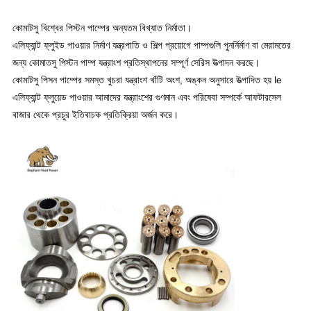
কোমাটসু বিশ্বের পিস্টন পাম্পের অন্যতম বিখ্যাত নির্মাতা।
এলিফ্যান্ট ফ্লুইড পাওয়ার নির্মাণ যন্ত্রপাতি ও শিল্প প্রয়োগে পাম্পগুলি পুনর্নির্মাণ বা মেরামতের
জন্য কোমাতসু পিস্টন পাম্প যন্ত্রাংশ প্রতিস্থাপনের সম্পূর্ণ সেরিস উত্পাদন করছে।
কোমাটসু পিসন পাম্পের সমস্ত খুচরা যন্ত্রাংশ খাঁটি অংশ, অঙ্কন অনুসারে উত্পাদিত হয় le
এলিফ্যান্ট ফ্লুয়েড পাওয়ার আমাদের যন্ত্রাংশের গুণমান এবং পরিষেবা সম্পর্কে আফটারসেল
বাজার থেকে প্রচুর ইতিবাচক প্রতিক্রিয়া অর্জন করে।