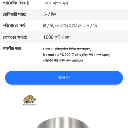
প্যাকেজিং বিবরণ:
শক্ত কাগজ বাক্স
নিয়ন্ত্রণ
ডেলিভারি সময়:
5-7 দিন
যোগাযোগ
পরিশোধের শর্ত:
টি / টি, ওয়েস্টার্ন ইউনিয়ন, এল / সি
করুন
যোগানের ক্ষমতা:
1000 সেট / মাস
লক্ষণীয় করা:
,
HPV95 হাইড্রোলিক পিস্টন পাম্প যন্ত্রাংশ
খবর
,
Komatsu PC200-7 হাইড্রোলিক পিস্টন পাম্প যন্ত্রাংশ
এইচপিভি 95 পিস্টন পাম্প মেরামতের
কেস
ভালো দাম
সাইট
ম্যাপ
PRIVACY