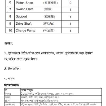
প্রয়োগ:
1. ব্যাপকভাবে নির্মাণ মেশিন যেমন এক্সক্যাভেটর, লোডার, বুলডোজারের জন্য ব্যবহৃত
হয়
,
কংক্রিট পাম্প, ট্রাক মিক্সার ..
2. শিল্প মেশিন
৩. জাহাজ
বিশেষ উল্লেখ
গুণ
বিশেষ উল্লেখ
উপাদান
Castালাই / নমনীয় লোহা, ইস্পাত, ব্রোঞ্জ এবং অন্যান্য
প্রকার
জলবাহী পিস্টন পাম্প জন্য প্রতিস্থাপন অংশ
ফাংশন
আসল পাম্পের সাথে পুরোপুরি বিনিময়যোগ্য
অংশের নাম
সিলিন্ডার ব্লক, পিস্টন, রিটেনার প্লেট, বল গাইড, ভালভ প্লেট, ড্রাইভ শ্যাফট, সোয়াশ