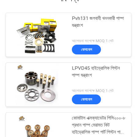
Pvh131 জলবাহী খননকারী পাম্প
যন্ত্রাংশ
আলোচনা সাপেক্ষে MOQ:1 সেট
যোগাযোগ
LPVD45 হাইড্রোলিক পিস্টন
পাম্প যন্ত্রাংশ
আলোচনা সাপেক্ষে MOQ:1 সেট
যোগাযোগ
কোমাটাস এক্সক্যাভেটর পিসি২০০-৮
প্রধান পাম্প মেরামত কিট
হাইড্রোলিক পাম্প পার্ট পিস্টন পাম্প