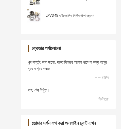
LPVD45 হাইড্রোলিক পিস্টন পাম্প যন্ত্রাংশ
ক্রেতার পর্যালোচনা
খুব সন্তুষ্ট, ভাল মানের, দ্রুত বিতরণ, আমার পাম্পের জন্য প্রচুর
ব্যয় সাশ্রয় করছে
—— মার্টিন
বাহ, এটা নিখুঁত।
—— ফিলিপ্পো
তোমার দর্শন লগ করা অনলাইন চ্যাট এখন