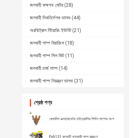
জলবাহী কক্ষপথ মোটর
(28)
জলবাহী দিকনির্দেশক ভালভ
(44)
অরবিট্রোল স্টিয়ারিং ইউনিট
(21)
জলবাহী পাম্প বিয়ারিংস
(18)
জলবাহী পাম্প সিল কিট
(11)
জলবাহী চার্জ পাম্প
(14)
জলবাহী পাম্প নিয়ন্ত্রণ ভালভ
(31)
শ্রেষ্ঠ পণ্য
কোমাটাস এক্সক্যাভেটর হাইড্রোলিক পিস্টন পাম্পের অংশ
Pvh131 জলবাহী খননকারী পাম্প যন্ত্রাংশ