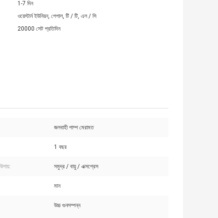
1-7 দিন
ওয়েস্টার্ন ইউনিয়ন, পেপাল, টি / টি, এল / সি
20000 সেট প্রতিদিন
জলবাহী পাম্প মেরামত
1 বছর
উপায়:
সমুদ্র / বায়ু / এক্সপ্রেস
মান
উচ্চ গুনসম্পন্ন