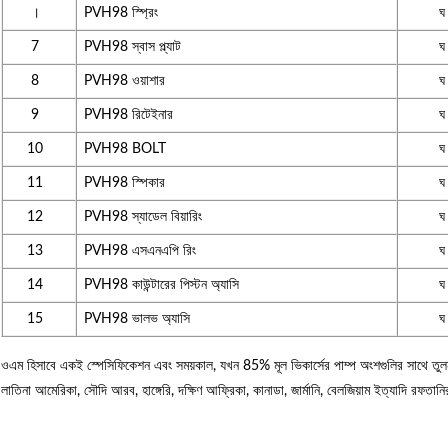
।
PVH98 স্প্রিং
ঘ
7
PVH98 স্বাস প্ল্যাট
ঘ
8
PVH98 ওয়াশার
ঘ
9
PVH98 রিটেইনার
ঘ
10
PVH98 BOLT
ঘ
11
PVH98 স্পিকার
ঘ
12
PVH98 স্যাডেল বিয়ারিং
ঘ
13
PVH98 এসএনএপি রিং
ঘ
14
PVH98 কাউন্টারের পিস্টন অ্যাসি
ঘ
15
PVH98 ভালভ অ্যাসি
ঘ
ওএম হিসাবে একই স্পেসিফিকেশন এবং সময়কাল, যখন 85% মূল ভিকার্সের পাম্প অংশগুলির সাথে তুলনা বন্
লাতিনা আমেরিকা, সৌদি আরব, হাঙ্গেরি, দক্ষিণ আফ্রিকা, কানাডা, জার্মানি, বেলজিয়াম ইত্যাদি রফতা