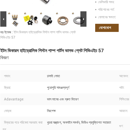
ডেলিভারি সময়:
পরিশোধের শর্ত:
যোগানের ক্ষমতা:
যোগাযোগ
বড় ইমেজ :
ইটন ভিকারস হাইড্রোলিক পিস্টন পাম্প পার্টস ভালভ প্লেট
পিভিএইচ 57
ইটন ভিকারস হাইড্রোলিক পিস্টন পাম্প পার্টস ভালভ প্লেট পিভিএইচ 57
বিবরণ
পাদান:
ঢালাই লোহা
আবেদন:
ক্রিয়া:
পুরোপুরি সামঞ্জস্যপূর্ণ
পাটা:
Adavantage:
ভাল মানের এবং দ্রুত বিতরণ
শিপিংয়ের 
মোড়ক:
নিরপেক্ষ
আয়তন:
বিক্রয়ের পরে পরিষেবা সরবরাহ করা
খুচরা যন্ত্রাংশ, অনলাইন সমর্থন, ভিডিও প্রযুক্তিগত সহায়তা
গুণ:
হয়: