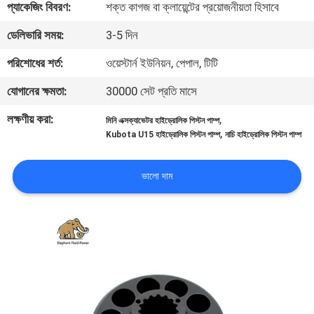
প্যাকেজিং বিবরণ:
শক্ত কাগজ বা ক্লায়েন্টের প্রয়োজনীয়তা হিসাবে
নিয়ন্ত্রণ
ডেলিভারি সময়:
3-5 দিন
যোগাযোগ
পরিশোধের শর্ত:
ওয়েস্টার্ন ইউনিয়ন, পেপাল, টিটি
করুন
যোগানের ক্ষমতা:
30000 সেট প্রতি মাসে
লক্ষণীয় করা:
,
মিনি এক্সক্যাভেটর হাইড্রোলিক পিস্টন পাম্প
খবর
,
Kubota U15 হাইড্রোলিক পিস্টন পাম্প
নাচি হাইড্রোলিক পিস্টন পাম্প
কেস
ভালো দাম
সাইট
ম্যাপ
PRIVACY