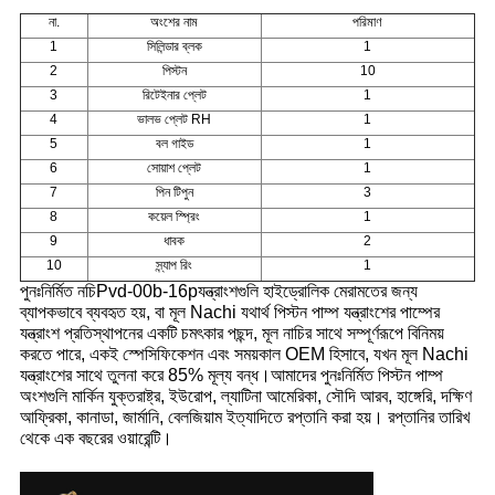
না.
অংশের নাম
পরিমাণ
1
সিলিন্ডার ব্লক
1
2
পিস্টন
10
3
রিটেইনার প্লেট
1
4
ভালভ প্লেট RH
1
5
বল গাইড
1
6
সোয়াশ প্লেট
1
7
পিন টিপুন
3
8
কয়েল স্প্রিং
1
9
ধাবক
2
10
স্ন্যাপ রিং
1
পুনঃনির্মিত নচি
Pvd-00b-16p
যন্ত্রাংশগুলি হাইড্রোলিক মেরামতের জন্য
ব্যাপকভাবে ব্যবহৃত হয়, বা মূল Nachi যথার্থ পিস্টন পাম্প যন্ত্রাংশের পাম্পের
যন্ত্রাংশ প্রতিস্থাপনের একটি চমৎকার পছন্দ, মূল নাচির সাথে সম্পূর্ণরূপে বিনিময়
করতে পারে, একই স্পেসিফিকেশন এবং সময়কাল OEM হিসাবে, যখন মূল Nachi
যন্ত্রাংশের সাথে তুলনা করে 85% মূল্য বন্ধ।আমাদের পুনঃনির্মিত পিস্টন পাম্প
অংশগুলি মার্কিন যুক্তরাষ্ট্র, ইউরোপ, ল্যাটিনা আমেরিকা, সৌদি আরব, হাঙ্গেরি, দক্ষিণ
আফ্রিকা, কানাডা, জার্মানি, বেলজিয়াম ইত্যাদিতে রপ্তানি করা হয়। রপ্তানির তারিখ
থেকে এক বছরের ওয়ারেন্টি।