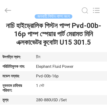
2026
Elephant
Fluid
Power
Co.,Ltd.
জলবাহী পিস্টন পাম্প অংশ
All
Rights
Reserved.
নাচি হাইড্রোলিক পিস্টন পাম্প Pvd-00b-
বাড়ি
16p পাম্প স্পেয়ার পার্ট মেরামত মিনি
পণ্য
এক্সকাভেটর কুবোটা U15 301.5
আমাদের
উৎপত্তি স্থল:
চীন
সম্পর্কে
পরিচিতিমুলক নাম:
Elephant Fluid Power
মডেল নম্বার:
Pvd-00b-16p
কারখানা
ন্যূনতম চাহিদার
1 সেট
ভ্রমণ
পরিমাণ:
মূল্য:
280-880USD /Set
মান