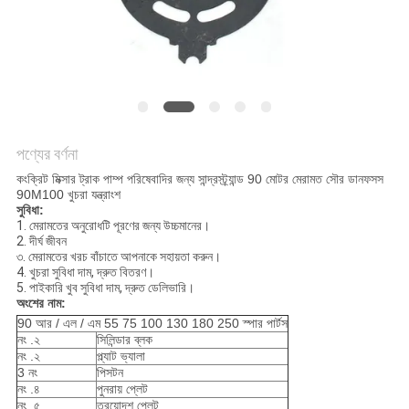
POLICY
পণ্যের বর্ণনা
কংক্রিট মিক্সার ট্রাক পাম্প পরিষেবাদির জন্য সান্দ্রস্ট্র্যান্ড 90 মোটর মেরামত সৌর ডানফসস
90M100 খুচরা যন্ত্রাংশ
সুবিধা:
1. মেরামতের অনুরোধটি পূরণের জন্য উচ্চমানের।
2. দীর্ঘ জীবন
৩. মেরামতের খরচ বাঁচাতে আপনাকে সহায়তা করুন।
4. খুচরা সুবিধা দাম, দ্রুত বিতরণ।
5. পাইকারি খুব সুবিধা দাম, দ্রুত ডেলিভারি।
অংশের নাম:
90 আর / এল / এম 55 75 100 130 180 250 স্পার পার্টস
নং .২
সিলিন্ডার ব্লক
নং .২
প্ল্যাট ভ্যালা
3 নং
পিসটন
নং .৪
পুনরায় প্লেট
নং .৫
ত্রয়োদশ প্লেট