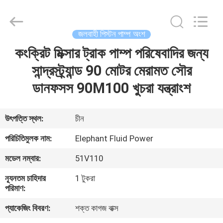
2026
Elephant
Fluid
Power
Co.,Ltd.
জলবাহী পিস্টন পাম্প অংশ
All
Rights
Reserved.
কংক্রিট মিক্সার ট্রাক পাম্প পরিষেবাদির জন্য
বাড়ি
সান্দ্রস্ট্র্যান্ড 90 মোটর মেরামত সৌর
পণ্য
ডানফসস 90M100 খুচরা যন্ত্রাংশ
আমাদের
উৎপত্তি স্থল:
চীন
সম্পর্কে
পরিচিতিমুলক নাম:
Elephant Fluid Power
মডেল নম্বার:
51V110
কারখানা
ন্যূনতম চাহিদার
1 টুকরা
ভ্রমণ
পরিমাণ:
প্যাকেজিং বিবরণ:
শক্ত কাগজ বাক্স
মান