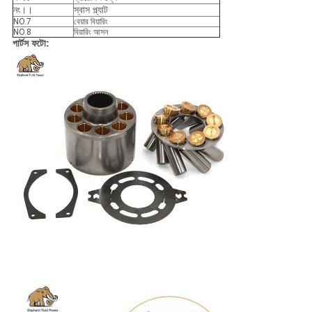
নং।।
স্বাস প্ল্যাট
NO.7
বেয়ার বিয়ারিং
NO.8
বিয়ারিং আসন
পার্টস ফটো: