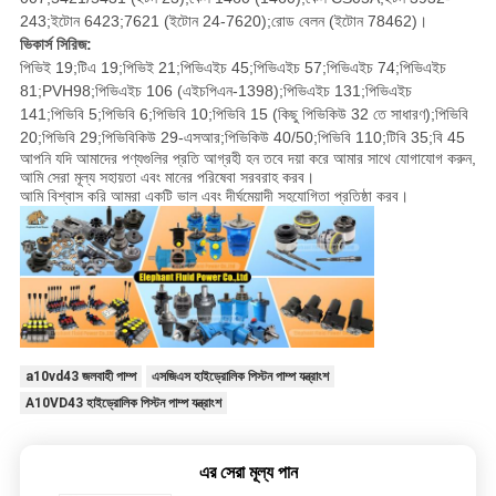
243;ইটোন 6423;7621 (ইটোন 24-7620);রোড বেলন (ইটোন 78462)।
ভিকার্স সিরিজ:
পিভিই 19;টিএ 19;পিভিই 21;পিভিএইচ 45;পিভিএইচ 57;পিভিএইচ 74;পিভিএইচ
81;PVH98;পিভিএইচ 106 (এইচপিএন-1398);পিভিএইচ 131;পিভিএইচ
141;পিভিবি 5;পিভিবি 6;পিভিবি 10;পিভিবি 15 (কিছু পিভিকিউ 32 তে সাধারণ);পিভিবি
20;পিভিবি 29;পিভিবিকিউ 29-এসআর;পিভিকিউ 40/50;পিভিবি 110;টিবি 35;বি 45
আপনি যদি আমাদের পণ্যগুলির প্রতি আগ্রহী হন তবে দয়া করে আমার সাথে যোগাযোগ করুন,
আমি সেরা মূল্য সহায়তা এবং মানের পরিষেবা সরবরাহ করব।
আমি বিশ্বাস করি আমরা একটি ভাল এবং দীর্ঘমেয়াদী সহযোগিতা প্রতিষ্ঠা করব।
a10vd43 জলবাহী পাম্প
এসজিএস হাইড্রোলিক পিস্টন পাম্প যন্ত্রাংশ
A10VD43 হাইড্রোলিক পিস্টন পাম্প যন্ত্রাংশ
এর সেরা মূল্য পান