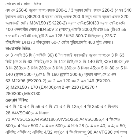
কোবেলকো / কাতো সিরিজ:
এস কে 250-8 প্রধান পাম্প;এসকে 200-1 / 3 ভ্রমণ মোটর;এসকে 220-3 (এমএ 340
ট্রাভেল মোটর);SK200-6 ভ্রমণ মোটর;এসকে 200-6 নতুন ধরণের ভ্রমণ;এসকে 320
ভ্রমণকারী মোটর;M3V150 (SK220-2) ভ্রমণ মোটর;SK430 ভ্রমণ মোটর;কটো
400 খননকারীর মোটর;HD450V-2 (কাতো);এইচডি 3000;ডিএইচ 55 (ডিওউ 55
খননকারীর মোটরটি মোড়);টি 3 এক্স 128 / ডিউউ 300-7 টার্নিং;দেওয়ু 225-7
হাঁটা;ডিউউ DH370 বাঁক;হুন্ডাই 60-7 মোটর ঘুরিয়ে;হুন্ডাই 480 সুইং মোটর।
কাওয়াসাকি সিরিজ:
কে 3 এসপি 36 সি (এসডিভি 36) 8 টন মাঝারি খননকারীর প্রধান পাম্প;কে 3 ভি 63
ডিটি (কে 3 ভি 63 বিডিটি);কে 3 ভি 112 ডিটি;কে 3 ভি 140 ডিটি;K3V180DT;কে
3 ভি 280;কে 3 ভিজি 280;কে 3 ভিজি 180;কে 3 ভিএল 45;কে 5 ভি 80;কে 5 ভি
140 (ডুসান 300-7);কে 5 ভি 160 (হুন্ডাই 300-6) প্রধান পাম্প;এম 2 এক্স
63;M2X96 (EX200-2);এম 2 এক্স 120;এম 2 এক্স 146 (EX200-
5);M2X150 / 170 (EX400);এম 2 এক্স 210 (EX270 /
280/300);M5X130
রেক্স্রোথ সিরিজ:
এ 4 ভি 40;এ 4 ভি 56;এ 4 ভি 71;এ 4 ভি 125;এ 4 ভি 250;এ 4 ভিএফও
28;A4VSO40;এ 4 ভিএসও
71;A4VSO125;A4VSO180;A4VSO250;A4VSO355;এ 4 ভিএসও
500;এ 4 ভিএফ 500 / এ 4 এফ 500;এ 4 ভিজি 28 (এ 4 এফ 40; এ 4; এ 50;
এভিজি; এভিজি 4; এভিজি; 4/32 আর);এ 4 ভিএইচডাব্লু 90;A4VTG90 চার্জ পাম্প