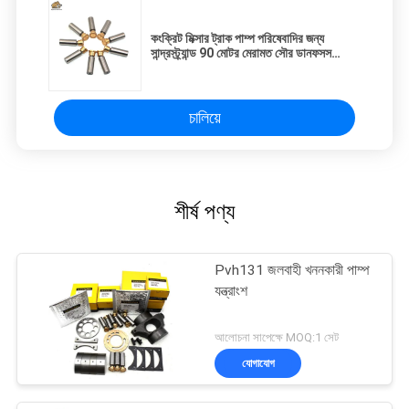
কংক্রিট মিক্সার ট্রাক পাম্প পরিষেবাদির জন্য
সান্দ্রস্ট্র্যান্ড 90 মোটর মেরামত সৌর ডানফসস
90M100 খুচরা যন্ত্রাংশ
চালিয়ে
শীর্ষ পণ্য
Pvh131 জলবাহী খননকারী পাম্প
যন্ত্রাংশ
আলোচনা সাপেক্ষে MOQ:1 সেট
যোগাযোগ