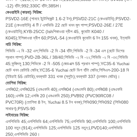
-12) হাঁটা;992;330C হাঁটা;385H।
কেওয়াইবি (কায়বা) সিরিজ:
PSVD2-16E (শানহে ইন্টেলিজেন্ট 1.6-2 টন);PSVD2-21C (কেওয়াইবি);PSVD2-
21E (কেওয়াইবি) 4 টি / এসভিডি 22 ছোট খনন মূল পাম্প;PSVD2-26E / 27E
(কেওয়াইবি);KYB-25CC (Ishশিকাওয়া দ্বীপ 45, কুবোটা K040 /
K045);ইশিকাওয়া দ্বীপ 60;PSVL-54 (কেওয়াইবি কুবোটা 6 টন 155 খনক), ইত্যাদি
নাচি সিরিজ:
পিভিডি -২ বি -32 এল;পিভিডি -2 বি -34 হাঁটা;পিভিডি -2 বি -34 এল (ছোট ডিগের
প্রধান পাম্প);PVD-2B-36L / 38/40;পিভিডি -২ বি -২২;পিভিডি -২ বি -৩৩;পিভিডি
45;ফুজিৎসু 130;পিভিকে -2 বি -505 (জেডএক্স 55 প্রধান পাম্প);YC35-6 Yuchai
ছোট খনন রোটারি মোটর;YC35-6 Yuchai ছোট ডিগ হাঁটা মোটর;পিসিএল-200-18 বি
(ইউচাই 55 রোটারি);ববক্যাট 331 খনক (স্লুইং);ববক্যাট 337 (চলমান মোটর)।
তোশিবা সিরিজ:
এসজি02;এসজি025 (এমএফবি 40);এসজি04 (এমএফবি 80);এসজি08 (এমএফবি
160);এসজি 12;এসজি 20 (এমএফবি 250);PVB92 (PVC90RC08 /
PVC70R) (তোশিবা 8 টন, Yuchai 8.5 টন খনক);পিভি090;পিভি092 (পিভি080
সাধারণ);PSVS-90
লাইবারের সিরিজ:
এলপিভিডি 45;এলপিভিডি 64;এলপিভিডি 75;এলপিভিডি 90;এলপিভিডি 100;এলপিভিডি
100 নতুন (914);এলপিভিডি 125;এলপিভিডি 125 নতুন;LPVD140;এলপিভিডি
250;এলপিভিডি 260।