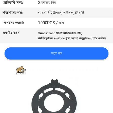
ডেলিভারি সময়:
3 কাজের দিন
নিয়ন্ত্রণ
পরিশোধের শর্ত:
ওয়েস্টার্ন ইউনিয়ন, পাইপাল, টি / টি
যোগাযোগ
যোগানের ক্ষমতা:
1000PCS / মাস
করুন
লক্ষণীয় করা:
,
Sundstrand 90M100 রিপেয়ার পার্টস
,
সাউয়ার ড্যানফস ৯০এম১০০ খুচরা যন্ত্রাংশ
সানড্র্যান্ড ৯০ মোটর মেরামত
খবর
ভালো দাম
কেস
সাইট
ম্যাপ
PRIVACY