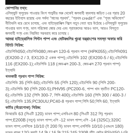
কোম্পানির তথ্য:
এলিফ্যান্ট ফ্লুয়েড পাওয়ার বিংশ শতাব্দীর শুরু থেকেই জলবাহী ব্যবসায় জড়িত।এর প্রায় 20
বছরের ইতিহাস রয়েছে এবং সর্বদা "মানের প্রথম", "প্রথম creditণ" এবং "শূন্য অভিযোগ"
নীতিগুলি ধরে রেখে চলেছে, এবং হাইড্রোলিক্স শিল্পে নতুন নেতা হয়ে উঠেছে।এলিফ্যান্ট ফ্লুয়েড
পাওয়ার ভাল পণ্য, ভাল পরিষেবা জোর দেয় এবং গ্রাহকদের আরও ভাল, আরও বিস্তৃত
জলবাহী পণ্য এবং নিয়মিত সরবরাহ করে চলেছে।
আমরা হাইড্রোলিক পিস্টন পাম্প এবং মোটরগুলির খুচরা যন্ত্রাংশের সমস্ত অফার করি
হিটাচি সিরিজ:
এইচপিভি050;এইচপিভি080;জেডএক্স 120-6 প্রধান পাম্প (HPK055);এইচপিভি091
(EX200-2 / 3, EX120-2 একক পাম্প);এইচপিভি 102 (EX200-5 / 6);এইচপিভি
116 (EX200-1);এইচপিভি 118 (জেডএক্স 200-3, জেডএক্স 270 প্রধান পাম্প)
ইত্যাদি
খননকারী প্রধান পাম্প সিরিজ:
এইচপিভি 35 (পিসি 60);এইচপিভি 55 (পিসি 120);এইচপিভি 90 (পিসি 200-
3);এইচপিভি 90 (পিসি 200-5);PHV95 (PC200-6, পাম্প খাদ ব্যতীত PC120-
6);এইচপিভি 132 (পিসি 300-7, পিসি 400);এইচপিভি 160 (পিসি 300 / 400-3 /
5);এইচপিভি 135;PC30UU;PC40-8 প্রধান পাম্প;পিসি 50;পিসি 60, ইত্যাদি
কার্টার (শুঁয়োপোকা) সিরিজ:
ভিআরডি 63 (সিএটি 120) ডাবল পাম্প;এসবিএস 80 (সিএটি 312 সি) প্রধান
পাম্প;E200B (নতুন) ডাবল পাম্প;এপি -12 ডাবল পাম্প;এপি -14 (325C);320C
ডাবল পাম্প;এসপিকে 10/10 (ই 200 বি) ডাবল পাম্প;এসপিভি 10/10 (এমএস 180)
ডাবল পাম্প;12G;ক্যাট 14 জি / 16 জি;215;245;330B হাঁটা মোটর;PSV450 (এপি