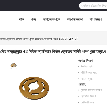
বাড়ি
পণ্য
আমাদের সম্পর্কে
কারখানা ভ্রমণ
মান নিয়ন্ত্রণ
িয়াল পিস্টন ক্লোজড সার্কিট পাম্প খুচরা যন্ত্রাংশ ঘোরানো গ্রুপ 42R28 42L28
সৌর সান্দ্রস্ট্র্যান্ড 42 সিরিজ অ্যাক্সিয়াল পিস্টন ক্লোজড সার্কিট পাম্প খুচরা য
পণ্যের বিবরণ:
উৎপত্তি স্থল:
পরিচিতিমুলক নাম:
মডেল নম্বার:
প্রদান:
ন্যূনতম চাহিদার পরিমাণ:
প্যাকেজিং বিবরণ:
ডেলিভারি সময়: