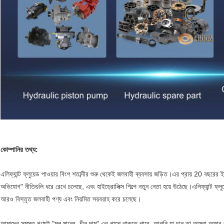
কোম্পানির তথ্য:
এলিফ্যান্ট ফ্লুয়েড পাওয়ার বিংশ শতাব্দীর শুরু থেকেই জলবাহী ব্যবসায় জড়িত।এর প্রায় 20 বছরের
অভিযোগ" নীতিগুলি ধরে রেখে চলেছে, এবং হাইড্রোলিক্স শিল্পে নতুন নেতা হয়ে উঠেছে।এলিফ্যান্ট ফ্
আরও বিস্তৃত জলবাহী পণ্য এবং নিয়মিত সরবরাহ করে চলেছে।
আমাদের সমস্ত পণ্যই "মূল মানের, চীন দাম" এর পাশে থাকতে পারে, আপনি যা চান তা আমরা অফার