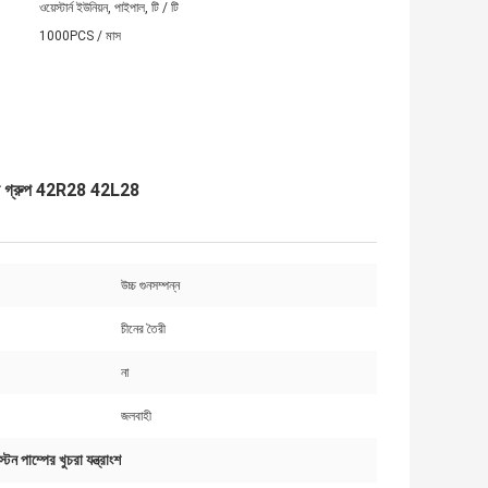
ওয়েস্টার্ন ইউনিয়ন, পাইপাল, টি / টি
1000PCS / মাস
শ ঘোরানো গ্রুপ 42R28 42L28
উচ্চ গুনসম্পন্ন
চীনের তৈরী
না
জলবাহী
ন পাম্পের খুচরা যন্ত্রাংশ