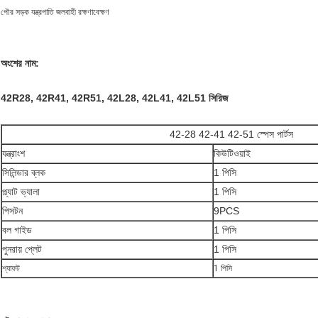
পৌর সড়ক যন্ত্রপাতি জলবাহী রক্ষণাবেক্ষণ
অংশের নাম:
42R28, 42R41, 42R51, 42L28, 42L41, 42L51 সিরিজ
42-28 42-41 42-51 স্পেস পার্টস
যন্ত্রাংশ
কিউটিওয়াই
সিলিন্ডার ব্লক
1 পিসি
প্ল্যাট ভ্যালা
1 পিসি
পিসটন
9PCS
বল গাইড
1 পিসি
পুনরায় প্লেট
1 পিসি
শ্যাফট
1 পিসি