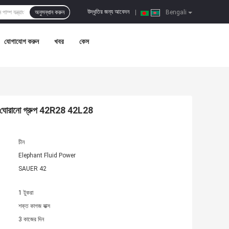
উদ্ধৃতির জন্য আবেদন
অনুসন্ধান করুন
|
Bengali
যোগাযোগ করুন
খবর
কেস
ন্ত্রাংশ ঘোরানো গ্রুপ 42R28 42L28
চীন
Elephant Fluid Power
SAUER 42
1 টুকরা
শক্ত কাগজ বাক্স
3 কাজের দিন