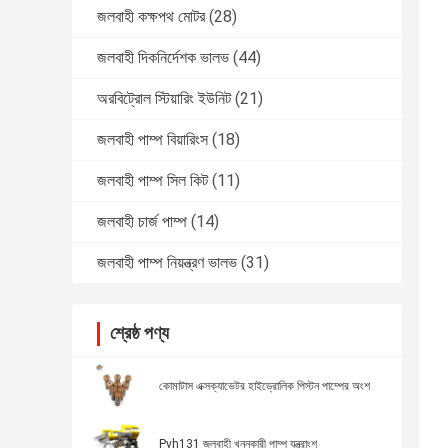
জলবাহী কক্ষপথ মোটর
(28)
জলবাহী দিকনির্দেশক ভালভ
(44)
অরবিট্রোল স্টিয়ারিং ইউনিট
(21)
জলবাহী পাম্প বিয়ারিংস
(18)
জলবাহী পাম্প সিল কিট
(11)
জলবাহী চার্জ পাম্প
(14)
জলবাহী পাম্প নিয়ন্ত্রণ ভালভ
(31)
শ্রেষ্ঠ পণ্য
কোমাটাস এক্সক্যাভেটর হাইড্রোলিক পিস্টন পাম্পের অংশ
Pvh131 জলবাহী খননকারী পাম্প যন্ত্রাংশ