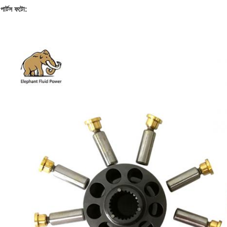
পার্টস ফটো: