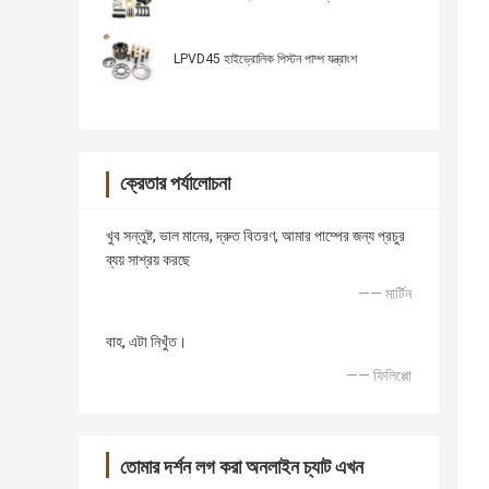
LPVD45 হাইড্রোলিক পিস্টন পাম্প যন্ত্রাংশ
ক্রেতার পর্যালোচনা
খুব সন্তুষ্ট, ভাল মানের, দ্রুত বিতরণ, আমার পাম্পের জন্য প্রচুর
ব্যয় সাশ্রয় করছে
—— মার্টিন
বাহ, এটা নিখুঁত।
—— ফিলিপ্পো
তোমার দর্শন লগ করা অনলাইন চ্যাট এখন