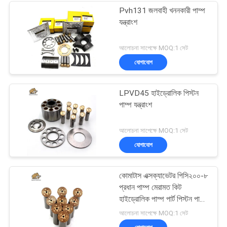
Pvh131 জলবাহী খননকারী পাম্প
যন্ত্রাংশ
আলোচনা সাপেক্ষে MOQ:1 সেট
যোগাযোগ
LPVD45 হাইড্রোলিক পিস্টন
পাম্প যন্ত্রাংশ
আলোচনা সাপেক্ষে MOQ:1 সেট
যোগাযোগ
কোমাটাস এক্সক্যাভেটর পিসি২০০-৮
প্রধান পাম্প মেরামত কিট
হাইড্রোলিক পাম্প পার্ট পিস্টন পাম্প
রক্ষণাবেক্ষণ মেরামতের পরিষেবা
আলোচনা সাপেক্ষে MOQ:1 সেট