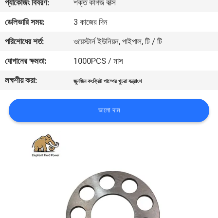
প্যাকেজিং বিবরণ:
শক্ত কাগজ বাক্স
নিয়ন্ত্রণ
ডেলিভারি সময়:
3 কাজের দিন
যোগাযোগ
পরিশোধের শর্ত:
ওয়েস্টার্ন ইউনিয়ন, পাইপাল, টি / টি
করুন
যোগানের ক্ষমতা:
1000PCS / মাস
লক্ষণীয় করা:
জুনজিন কংক্রিট পাম্পের খুচরা যন্ত্রাংশ
খবর
ভালো দাম
কেস
সাইট
ম্যাপ
PRIVACY