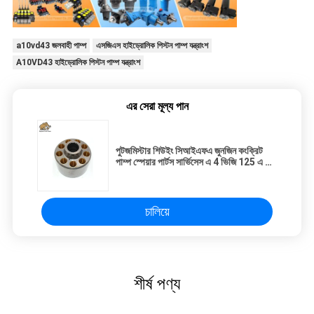
a10vd43 জলবাহী পাম্প
এসজিএস হাইড্রোলিক পিস্টন পাম্প যন্ত্রাংশ
A10VD43 হাইড্রোলিক পিস্টন পাম্প যন্ত্রাংশ
এর সেরা মূল্য পান
পুটজমিস্টার শিউইং সিআইএফএ জুনজিন কংক্রিট
পাম্প স্পেয়ার পার্টস সার্ভিসেস এ 4 ভিজি 125 এ 4
ভিজি 180 রেক্স্রথ পিস্টন পাম্পস রিপেয়ার কিটস
চালিয়ে
শীর্ষ পণ্য