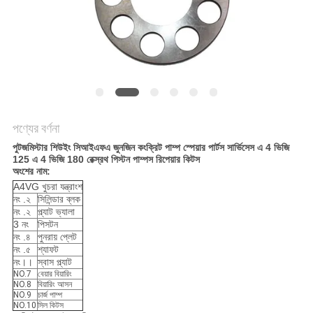
POLICY
পণ্যের বর্ণনা
পুটজমিস্টার শিউইং সিআইএফএ জুনজিন কংক্রিট পাম্প স্পেয়ার পার্টস সার্ভিসেস এ 4 ভিজি
125 এ 4 ভিজি 180 রেক্স্রথ পিস্টন পাম্পস রিপেয়ার কিটস
অংশের নাম:
A4VG খুচরা যন্ত্রাংশ
নং .২
সিলিন্ডার ব্লক
নং .২
প্ল্যাট ভ্যালা
3 নং
পিসটন
নং .৪
পুনরায় প্লেট
নং .৫
শ্যাফট
নং।।
স্বাস প্ল্যাট
NO.7
বেয়ার বিয়ারিং
NO.8
বিয়ারিং আসন
NO.9
চার্জ পাম্প
NO.10
সিল কিটস