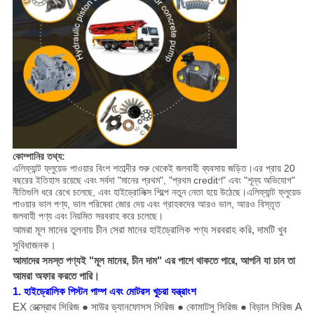
কোম্পানির তথ্য:
এলিফ্যান্ট ফ্লুয়েড পাওয়ার বিংশ শতাব্দীর শুরু থেকেই জলবাহী ব্যবসায় জড়িত।এর প্রায় 20
বছরের ইতিহাস রয়েছে এবং সর্বদা "মানের প্রথম", "প্রথম creditণ" এবং "শূন্য অভিযোগ"
নীতিগুলি ধরে রেখে চলেছে, এবং হাইড্রোলিক্স শিল্পে নতুন নেতা হয়ে উঠেছে।এলিফ্যান্ট ফ্লুয়েড
পাওয়ার ভাল পণ্য, ভাল পরিষেবা জোর দেয় এবং গ্রাহকদের আরও ভাল, আরও বিস্তৃত
জলবাহী পণ্য এবং নিয়মিত সরবরাহ করে চলেছে।
আমরা মূল মানের তুলনায় চীন সেরা মানের হাইড্রোলিক পণ্য সরবরাহ করি, দামটি খুব
সুবিধাজনক।
আমাদের সমস্ত পণ্যই "মূল মানের, চীন দাম" এর পাশে থাকতে পারে, আপনি যা চান তা
আমরা অফার করতে পারি।
1. হাইড্রোলিক পিস্টন পাম্প এবং মোটরস খুচরা যন্ত্রাংশ
EX রেক্স্রোথ সিরিজ ● সাউর ড্যানফোসস সিরিজ ● কোমাটসু সিরিজ ● বিড়াল সিরিজ A