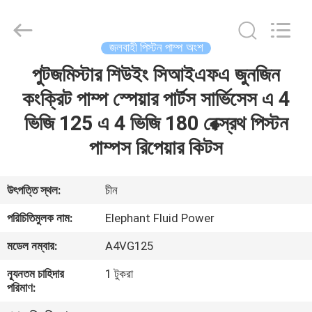
2026
Elephant
Fluid
Power
Co.,Ltd.
জলবাহী পিস্টন পাম্প অংশ
All
Rights
Reserved.
পুটজমিস্টার শিউইং সিআইএফএ জুনজিন
বাড়ি
কংক্রিট পাম্প স্পেয়ার পার্টস সার্ভিসেস এ 4
পণ্য
ভিজি 125 এ 4 ভিজি 180 রেক্স্রথ পিস্টন
পাম্পস রিপেয়ার কিটস
আমাদের
সম্পর্কে
উৎপত্তি স্থল:
চীন
পরিচিতিমুলক নাম:
Elephant Fluid Power
কারখানা
মডেল নম্বার:
A4VG125
ভ্রমণ
ন্যূনতম চাহিদার
1 টুকরা
পরিমাণ:
মান