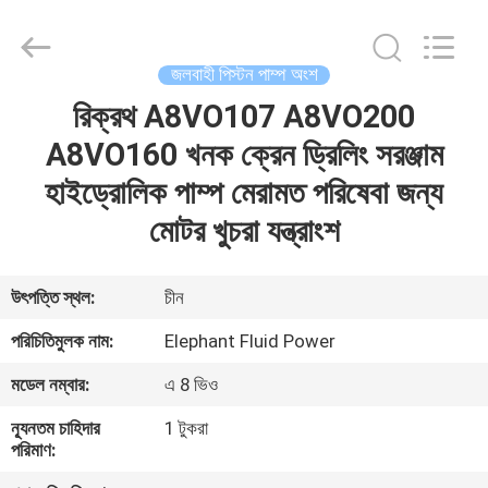
2026
Elephant
Fluid
Power
Co.,Ltd.
জলবাহী পিস্টন পাম্প অংশ
All
Rights
Reserved.
রিক্রথ A8VO107 A8VO200
বাড়ি
A8VO160 খনক ক্রেন ড্রিলিং সরঞ্জাম
পণ্য
হাইড্রোলিক পাম্প মেরামত পরিষেবা জন্য
মোটর খুচরা যন্ত্রাংশ
আমাদের
সম্পর্কে
উৎপত্তি স্থল:
চীন
পরিচিতিমুলক নাম:
Elephant Fluid Power
কারখানা
মডেল নম্বার:
এ 8 ভিও
ভ্রমণ
ন্যূনতম চাহিদার
1 টুকরা
পরিমাণ:
মান