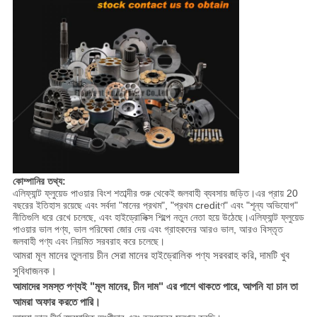
কোম্পানির তথ্য:
এলিফ্যান্ট ফ্লুয়েড পাওয়ার বিংশ শতাব্দীর শুরু থেকেই জলবাহী ব্যবসায় জড়িত।এর প্রায় 20
বছরের ইতিহাস রয়েছে এবং সর্বদা "মানের প্রথম", "প্রথম creditণ" এবং "শূন্য অভিযোগ"
নীতিগুলি ধরে রেখে চলেছে, এবং হাইড্রোলিক্স শিল্পে নতুন নেতা হয়ে উঠেছে।এলিফ্যান্ট ফ্লুয়েড
পাওয়ার ভাল পণ্য, ভাল পরিষেবা জোর দেয় এবং গ্রাহকদের আরও ভাল, আরও বিস্তৃত
জলবাহী পণ্য এবং নিয়মিত সরবরাহ করে চলেছে।
আমরা মূল মানের তুলনায় চীন সেরা মানের হাইড্রোলিক পণ্য সরবরাহ করি, দামটি খুব
সুবিধাজনক।
আমাদের সমস্ত পণ্যই "মূল মানের, চীন দাম" এর পাশে থাকতে পারে, আপনি যা চান তা
আমরা অফার করতে পারি।