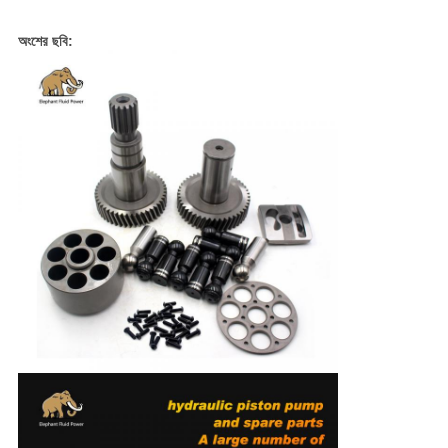
অংশের ছবি: