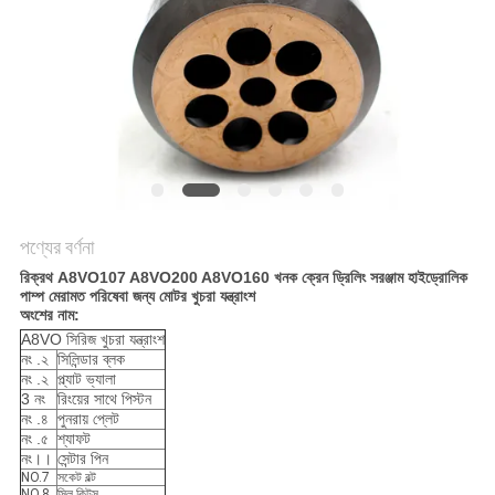
POLICY
পণ্যের বর্ণনা
রিক্রথ A8VO107 A8VO200 A8VO160 খনক ক্রেন ড্রিলিং সরঞ্জাম হাইড্রোলিক
পাম্প মেরামত পরিষেবা জন্য মোটর খুচরা যন্ত্রাংশ
অংশের নাম:
A8VO সিরিজ খুচরা যন্ত্রাংশ
নং .২
সিলিন্ডার ব্লক
নং .২
প্ল্যাট ভ্যালা
3 নং
রিংয়ের সাথে পিস্টন
নং .৪
পুনরায় প্লেট
নং .৫
শ্যাফট
নং।।
সেন্টার পিন
NO.7
সকেট বল্ট
NO.8
সিল কিটস