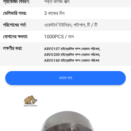
প্যাকেজিং বিবরণ:
শক্ত কাগজ বাক্স
নিয়ন্ত্রণ
ডেলিভারি সময়:
3 কাজের দিন
যোগাযোগ
পরিশোধের শর্ত:
ওয়েস্টার্ন ইউনিয়ন, পাইপাল, টি / টি
করুন
যোগানের ক্ষমতা:
1000PCS / মাস
লক্ষণীয় করা:
,
A8VO107 হাইড্রোলিক পাম্প মেরামত পরিষেবা
খবর
,
A8VO200 হাইড্রোলিক পাম্প মেরামত পরিষেবা
A8VO160 হাইড্রোলিক পাম্প মেরামত পরিষেবা
কেস
ভালো দাম
সাইট
ম্যাপ
PRIVACY