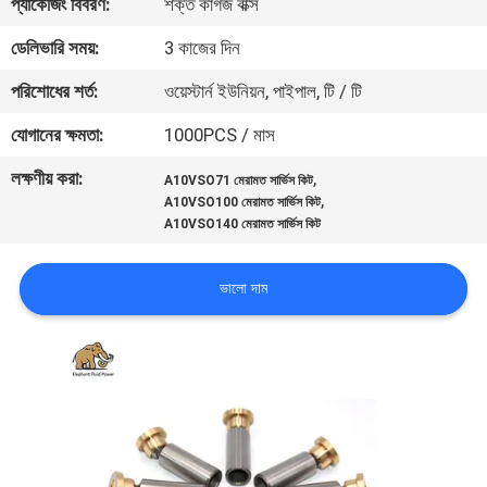
প্যাকেজিং বিবরণ:
শক্ত কাগজ বাক্স
নিয়ন্ত্রণ
ডেলিভারি সময়:
3 কাজের দিন
যোগাযোগ
পরিশোধের শর্ত:
ওয়েস্টার্ন ইউনিয়ন, পাইপাল, টি / টি
করুন
যোগানের ক্ষমতা:
1000PCS / মাস
লক্ষণীয় করা:
,
A10VSO71 মেরামত সার্ভিস কিট
খবর
,
A10VSO100 মেরামত সার্ভিস কিট
A10VSO140 মেরামত সার্ভিস কিট
কেস
ভালো দাম
সাইট
ম্যাপ
PRIVACY