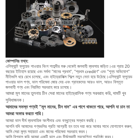
কোম্পানির তথ্য:
এলিফ্যান্ট ফ্লুয়েড পাওয়ার বিংশ শতাব্দীর শুরু থেকেই জলবাহী ব্যবসায় জড়িত।এর প্রায় 20
বছরের ইতিহাস রয়েছে এবং সর্বদা "মানের প্রথম", "প্রথম creditণ" এবং "শূন্য অভিযোগ"
নীতিগুলি ধরে রেখে চলেছে, এবং হাইড্রোলিক্স শিল্পে নতুন নেতা হয়ে উঠেছে।এলিফ্যান্ট ফ্লুয়েড
পাওয়ার ভাল পণ্য, ভাল পরিষেবা জোর দেয় এবং গ্রাহকদের আরও ভাল, আরও বিস্তৃত
জলবাহী পণ্য এবং নিয়মিত সরবরাহ করে চলেছে।
আমরা মূল মানের তুলনায় চীন সেরা মানের হাইড্রোলিক পণ্য সরবরাহ করি, দামটি খুব
সুবিধাজনক।
আমাদের সমস্ত পণ্যই "মূল মানের, চীন দাম" এর পাশে থাকতে পারে, আপনি যা চান তা
আমরা অফার করতে পারি।
আমরা ভাল দীর্ঘ ব্যবসায়িক অংশীদার এবং বন্ধুত্বের সন্ধান করছি।
আপনি যদি আমাদের পণ্যগুলির প্রতি আগ্রহী হন তবে দয়া করে আমার সাথে যোগাযোগ করুন,
আমি সেরা মূল্য সহায়তা এবং মানের পরিষেবা সরবরাহ করব।
আমি বিশ্বাস করি আমরা একটি ভাল এবং দীর্ঘমেয়াদী সহযোগিতা প্রতিষ্ঠা করব।