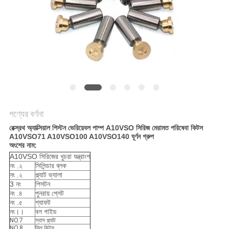
POLICY
পণ্যের বর্ণনা
রেক্স্রথ অ্যাক্সিয়াল পিস্টন ভেরিয়েবল পাম্প A10VSO সিরিজ মেরামত পরিষেবা কিটস
A10VSO71 A10VSO100 A10VSO140 ঘূর্ণন গ্রুপ
অংশের নাম:
A10VSO সিরিজের খুচরা যন্ত্রাংশ
নং .২
সিলিন্ডার ব্লক
নং .২
প্ল্যাট ভ্যালা
3 নং
পিসটন
নং .৪
পুনরায় প্লেট
নং .৫
শ্যাফট
নং।।
বল গাইড
NO.7
স্বাস প্ল্যাট
NO.8
সিল কিটস