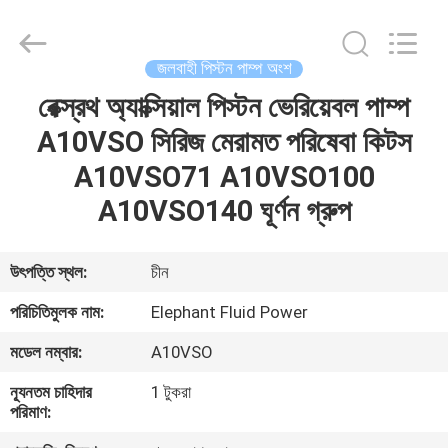
2026
Elephant
Fluid
Power
Co.,Ltd.
জলবাহী পিস্টন পাম্প অংশ
All
Rights
Reserved.
রেক্স্রথ অ্যাক্সিয়াল পিস্টন ভেরিয়েবল পাম্প
বাড়ি
A10VSO সিরিজ মেরামত পরিষেবা কিটস
পণ্য
A10VSO71 A10VSO100
A10VSO140 ঘূর্ণন গ্রুপ
আমাদের
সম্পর্কে
উৎপত্তি স্থল:
চীন
পরিচিতিমুলক নাম:
Elephant Fluid Power
কারখানা
মডেল নম্বার:
A10VSO
ভ্রমণ
ন্যূনতম চাহিদার
1 টুকরা
পরিমাণ:
মান