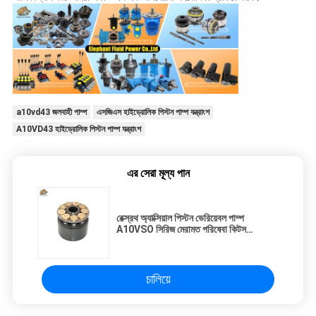
a10vd43 জলবাহী পাম্প
এসজিএস হাইড্রোলিক পিস্টন পাম্প যন্ত্রাংশ
A10VD43 হাইড্রোলিক পিস্টন পাম্প যন্ত্রাংশ
এর সেরা মূল্য পান
রেক্স্রথ অ্যাক্সিয়াল পিস্টন ভেরিয়েবল পাম্প
A10VSO সিরিজ মেরামত পরিষেবা কিটস
A10VSO71 A10VSO100 A10VSO140
ঘূর্ণন গ্রুপ
চালিয়ে