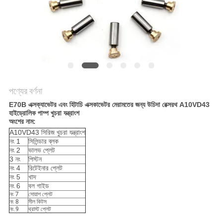
POLICY
পণ্যের বর্ণনা
E70B এক্সক্যাভেটর এবং হিটাচি এক্সকাভেটর মেরামতের জন্য উচিদা রেক্সরথ A10VD43
হাইড্রোলিক পাম্প খুচরা যন্ত্রাংশ
অংশের নাম:
A10VD43 সিরিজ খুচরা যন্ত্রাংশ
নং 1
সিলিন্ডার ব্লক
নং 2
ভালভ প্লেট
3 নং
পিস্টন
নং 4
রিটেইনার প্লেট
নং 5
খাদ
নং 6
বল গাইড
নং 7
সোয়াশ প্লেট
নং 8
সীল কিটস
নং.9
থ্রাস্ট প্লেট