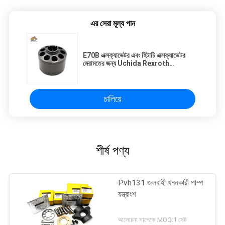
এর সেরা মূল্য পান
E70B এক্সক্যাভেটর এবং হিটাচি এক্সক্যাভেটর
মেরামতের জন্য Uchida Rexroth
A10VD43 হাইড্রোলিক পাম্প খুচরা যন্ত্রাংশ
চালিয়ে
শীর্ষ পণ্য
Pvh131 জলবাহী খননকারী পাম্প
যন্ত্রাংশ
আলোচনা সাপেক্ষে MOQ:1 সেট