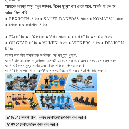
আমাদের সমস্ত পণ্য "মূল গুণমান, চীনের মূল্য" বলা যেতে পারে, আপনি যা চান তা
আমরা দিতে পারি।
● REXROTH সিরিজ ● SAUER DANFOSS সিরিজ ● KOMATSU সিরিজ
● সিরিজ ● কাওয়াসাকি সিরিজ
● ইটন সিরিজ ● নাচি সিরিজ ● লিবার সিরিজ ● কায়াবা সিরিজ ● পার্কার সিরিজ
● OILGEAR সিরিজ ● YUKEN সিরিজ ● VICKERS সিরিজ ● DENISON
সিরিজ
আমরা ভাল দীর্ঘ ব্যবসায়িক অংশীদার এবং বন্ধুত্ব খুঁজছি.
আপনি যদি আমাদের পণ্যগুলিতে আগ্রহী হন তবে দয়া করে আমার সাথে যোগাযোগ করুন,
আমি সর্বোত্তম মূল্য সমর্থন এবং মানের পরিষেবা প্রদান করব।
আমি বিশ্বাস করি আমরা একটি ভাল এবং দীর্ঘমেয়াদী সহযোগিতা প্রতিষ্ঠা করব।
a10vd43 জলবাহী পাম্প
এসজিএস হাইড্রোলিক পিস্টন পাম্প যন্ত্রাংশ
A10VD43 হাইড্রোলিক পিস্টন পাম্প যন্ত্রাংশ