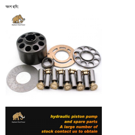
অংশ ছবি: