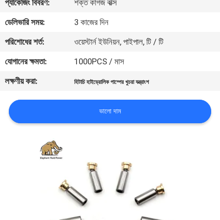
প্যাকেজিং বিবরণ:
শক্ত কাগজ বাক্স
নিয়ন্ত্রণ
ডেলিভারি সময়:
3 কাজের দিন
যোগাযোগ
পরিশোধের শর্ত:
ওয়েস্টার্ন ইউনিয়ন, পাইপাল, টি / টি
করুন
যোগানের ক্ষমতা:
1000PCS / মাস
লক্ষণীয় করা:
হিটাচি হাইড্রোলিক পাম্পের খুচরা যন্ত্রাংশ
খবর
ভালো দাম
কেস
সাইট
ম্যাপ
PRIVACY