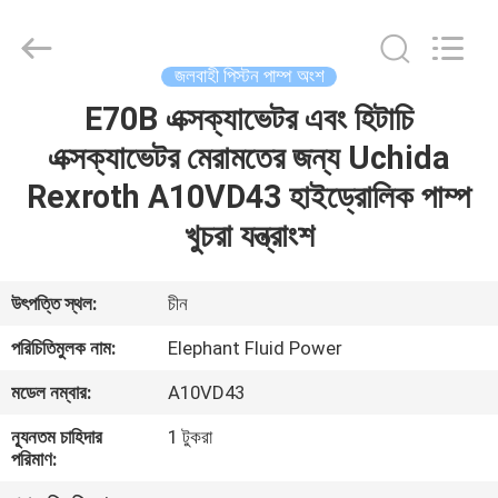
2026
Elephant
Fluid
Power
Co.,Ltd.
জলবাহী পিস্টন পাম্প অংশ
All
Rights
Reserved.
E70B এক্সক্যাভেটর এবং হিটাচি
বাড়ি
এক্সক্যাভেটর মেরামতের জন্য Uchida
পণ্য
Rexroth A10VD43 হাইড্রোলিক পাম্প
খুচরা যন্ত্রাংশ
আমাদের
সম্পর্কে
উৎপত্তি স্থল:
চীন
পরিচিতিমুলক নাম:
Elephant Fluid Power
কারখানা
মডেল নম্বার:
A10VD43
ভ্রমণ
ন্যূনতম চাহিদার
1 টুকরা
পরিমাণ:
মান