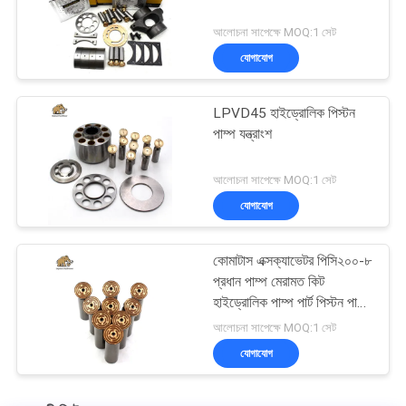
আলোচনা সাপেক্ষে MOQ:1 সেট
যোগাযোগ
LPVD45 হাইড্রোলিক পিস্টন
পাম্প যন্ত্রাংশ
আলোচনা সাপেক্ষে MOQ:1 সেট
যোগাযোগ
কোমাটাস এক্সক্যাভেটর পিসি২০০-৮
প্রধান পাম্প মেরামত কিট
হাইড্রোলিক পাম্প পার্ট পিস্টন পাম্প
রক্ষণাবেক্ষণ মেরামতের পরিষেবা
আলোচনা সাপেক্ষে MOQ:1 সেট
যোগাযোগ