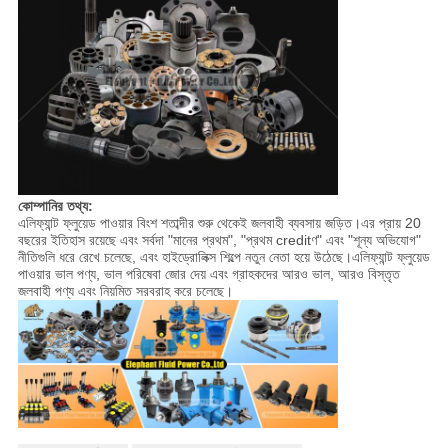
কোম্পানির তথ্য:
এলিফ্যান্ট ফ্লুয়েড পাওয়ার বিংশ শতাব্দীর শুরু থেকেই জলবাহী ব্যবসায় জড়িত।এর প্রায় 20
বছরের ইতিহাস রয়েছে এবং সর্বদা "মানের প্রথম", "প্রথম creditণ" এবং "শূন্য অভিযোগ"
নীতিগুলি ধরে রেখে চলেছে, এবং হাইড্রোলিক্স শিল্পে নতুন নেতা হয়ে উঠেছে।এলিফ্যান্ট ফ্লুয়েড
পাওয়ার ভাল পণ্য, ভাল পরিষেবা জোর দেয় এবং গ্রাহকদের আরও ভাল, আরও বিস্তৃত
জলবাহী পণ্য এবং নিয়মিত সরবরাহ করে চলেছে।