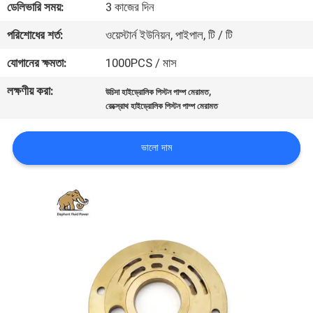
ডেলিভারি সময়:
3 কাজের দিন
নিয়ন্ত্রণ
পরিশোধের শর্ত:
ওয়েস্টার্ন ইউনিয়ন, পাইপাল, টি / টি
যোগাযোগ
যোগানের ক্ষমতা:
1000PCS / মাস
করুন
লক্ষণীয় করা:
,
উচিদা হাইড্রোলিক পিস্টন পাম্প মেরামত
রেক্স্রোথ হাইড্রোলিক পিস্টন পাম্প মেরামত
খবর
ভালো দাম
কেস
সাইট
ম্যাপ
PRIVACY