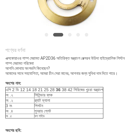
POLICY
পণ্যের বর্ণনা
এক্সকোয়াওর পাম্প মেরামত AP2D36 অতিরিক্ত যন্ত্রাংশ রেক্সরথ উচিদা হাইড্রোলিক পিস্টন
পাম্প মেরামত পরিষেবা
আপনি কোথায় অংশগুলি কিনেছেন?
আমাদের সাথে সহযোগিতা, আমরা চীন সেরা মানের, আপনার জন্য সুবিধা দাম দিতে পারে।
অংশের নাম:
এপি 2 ডি 12 14 18 21 25 28
36
38 42 সিরিজের খুচরা যন্ত্রাংশ
নং .২
সিলিন্ডার ব্লক
নং .২
প্ল্যাট ভ্যালা
3 নং
পিসটন
নং .৪
পুনরায় প্লেট
নং .৫
বল গাইড
অংশের ছবি: