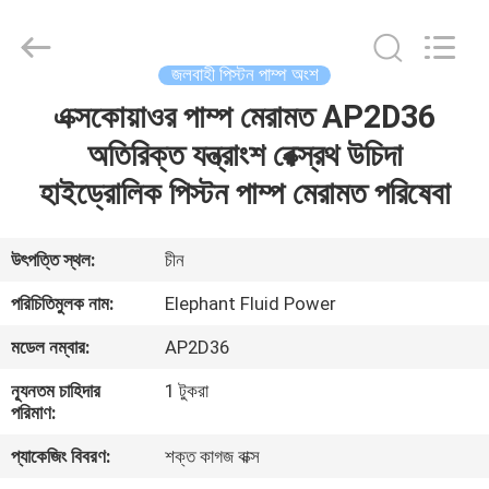
2026
Elephant
Fluid
Power
Co.,Ltd.
জলবাহী পিস্টন পাম্প অংশ
All
Rights
Reserved.
এক্সকোয়াওর পাম্প মেরামত AP2D36
বাড়ি
অতিরিক্ত যন্ত্রাংশ রেক্স্রথ উচিদা
পণ্য
হাইড্রোলিক পিস্টন পাম্প মেরামত পরিষেবা
আমাদের
উৎপত্তি স্থল:
চীন
সম্পর্কে
পরিচিতিমুলক নাম:
Elephant Fluid Power
মডেল নম্বার:
AP2D36
কারখানা
ন্যূনতম চাহিদার
1 টুকরা
ভ্রমণ
পরিমাণ:
প্যাকেজিং বিবরণ:
শক্ত কাগজ বাক্স
মান