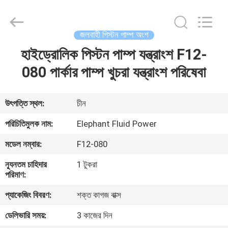
2026
Elephant
Fluid
Power
Co.,Ltd.
জলবাহী পিস্টন পাম্প অংশ
All
Rights
Reserved.
হাইড্রোলিক পিস্টন পাম্প যন্ত্রাংশ F12-
বাড়ি
080 পার্কার পাম্প খুচরা যন্ত্রাংশ পরিষেবা
পণ্য
উৎপত্তি স্থল:
চীন
আমাদের
পরিচিতিমুলক নাম:
Elephant Fluid Power
সম্পর্কে
মডেল নম্বার:
F12-080
ন্যূনতম চাহিদার
1 টুকরা
কারখানা
পরিমাণ:
ভ্রমণ
প্যাকেজিং বিবরণ:
শক্ত কাগজ বাক্স
ডেলিভারি সময়:
3 কাজের দিন
মান