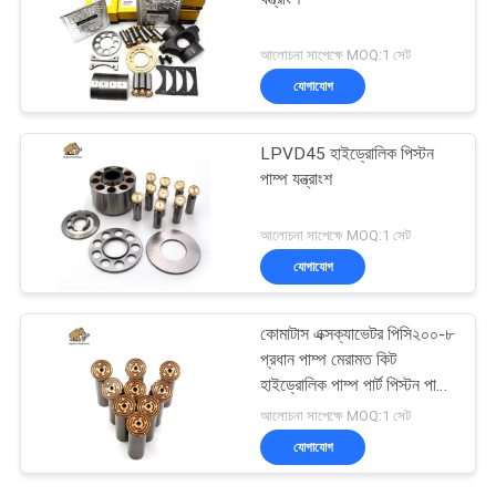
আলোচনা সাপেক্ষে MOQ:1 সেট
যোগাযোগ
LPVD45 হাইড্রোলিক পিস্টন
পাম্প যন্ত্রাংশ
আলোচনা সাপেক্ষে MOQ:1 সেট
যোগাযোগ
কোমাটাস এক্সক্যাভেটর পিসি২০০-৮
প্রধান পাম্প মেরামত কিট
হাইড্রোলিক পাম্প পার্ট পিস্টন পাম্প
রক্ষণাবেক্ষণ মেরামতের পরিষেবা
আলোচনা সাপেক্ষে MOQ:1 সেট
যোগাযোগ