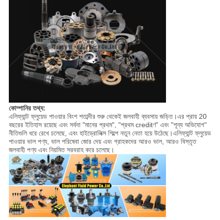
কোম্পানির তথ্য:
এলিফ্যান্ট ফ্লুয়েড পাওয়ার বিংশ শতাব্দীর শুরু থেকেই জলবাহী ব্যবসায় জড়িত।এর প্রায় 20
বছরের ইতিহাস রয়েছে এবং সর্বদা "মানের প্রথম", "প্রথম creditণ" এবং "শূন্য অভিযোগ"
নীতিগুলি ধরে রেখে চলেছে, এবং হাইড্রোলিক্স শিল্পে নতুন নেতা হয়ে উঠেছে।এলিফ্যান্ট ফ্লুয়েড
পাওয়ার ভাল পণ্য, ভাল পরিষেবা জোর দেয় এবং গ্রাহকদের আরও ভাল, আরও বিস্তৃত
জলবাহী পণ্য এবং নিয়মিত সরবরাহ করে চলেছে।