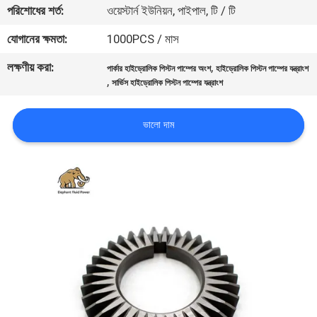
পরিশোধের শর্ত:
ওয়েস্টার্ন ইউনিয়ন, পাইপাল, টি / টি
নিয়ন্ত্রণ
যোগানের ক্ষমতা:
1000PCS / মাস
যোগাযোগ
লক্ষণীয় করা:
,
পার্কার হাইড্রোলিক পিস্টন পাম্পের অংশ
হাইড্রোলিক পিস্টন পাম্পের যন্ত্রাংশ
,
করুন
সার্ভিস হাইড্রোলিক পিস্টন পাম্পের যন্ত্রাংশ
ভালো দাম
খবর
কেস
সাইট
ম্যাপ
PRIVACY