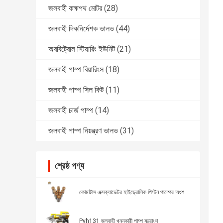
জলবাহী কক্ষপথ মোটর
(28)
জলবাহী দিকনির্দেশক ভালভ
(44)
অরবিট্রোল স্টিয়ারিং ইউনিট
(21)
জলবাহী পাম্প বিয়ারিংস
(18)
জলবাহী পাম্প সিল কিট
(11)
জলবাহী চার্জ পাম্প
(14)
জলবাহী পাম্প নিয়ন্ত্রণ ভালভ
(31)
শ্রেষ্ঠ পণ্য
কোমাটাস এক্সক্যাভেটর হাইড্রোলিক পিস্টন পাম্পের অংশ
Pvh131 জলবাহী খননকারী পাম্প যন্ত্রাংশ