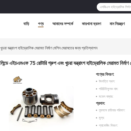
বাড়ি
পণ্য
আমাদের সম্পর্কে
কারখানা ভ্রমণ
মান নিয়ন্ত্রণ
চরা যন্ত্রাংশ হাইড্রোলিক মেরামত নির্মাণ মেশিন মেরামতের জন্য প্রতিস্থাপন
লিন্ডে এইচএমএফ 75 রোটারি গ্রুপ এবং খুচরা যন্ত্রাংশ হাইড্রোলিক মেরামত নির্মাণ
পণ্যের বিবরণ:
উৎপত্তি স্থল:
পরিচিতিমুলক নাম:
মডেল নম্বার:
প্রদান:
ন্যূনতম চাহিদার পরিমাণ:
মূল্য:
প্যাকেজিং বিবরণ: