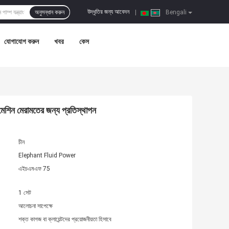
উদ্ধৃতির জন্য আবেদন
অনুসন্ধান করুন
|
Bengali
যোগাযোগ করুন
খবর
কেস
 মেশিন মেরামতের জন্য প্রতিস্থাপন
চীন
Elephant Fluid Power
এইচএমএফ 75
1 সেট
আলোচনা সাপেক্ষে
শক্ত কাগজ বা ক্লায়েন্টদের প্রয়োজনীয়তা হিসাবে