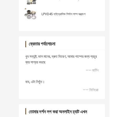
LPVD45 হাইড্রোলিক পিস্টন পাম্প যন্ত্রাংশ
ক্রেতার পর্যালোচনা
খুব সন্তুষ্ট, ভাল মানের, দ্রুত বিতরণ, আমার পাম্পের জন্য প্রচুর
ব্যয় সাশ্রয় করছে
—— মার্টিন
বাহ, এটা নিখুঁত।
—— ফিলিপ্পো
তোমার দর্শন লগ করা অনলাইন চ্যাট এখন