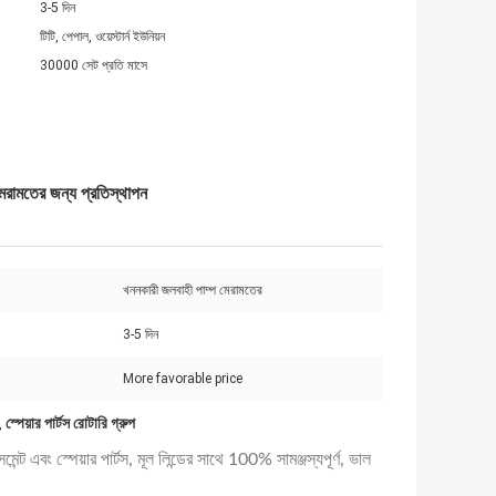
3-5 দিন
টিটি, পেপাল, ওয়েস্টার্ন ইউনিয়ন
30000 সেট প্রতি মাসে
মেরামতের জন্য প্রতিস্থাপন
খননকারী জলবাহী পাম্প মেরামতের
3-5 দিন
More favorable price
স্পেয়ার পার্টস রোটারি গ্রুপ
,
সমেন্ট এবং স্পেয়ার পার্টস, মূল লিন্ডের সাথে 100% সামঞ্জস্যপূর্ণ, ভাল