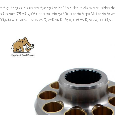
এলিফ্যান্ট ফ্লুয়েড পাওয়ার হ'ল লিন্ডে প্রতিস্থাপন পিস্টন পাম্প অংশগুলির জন্য আপনার 
এইচএমএফ 75 হাইড্রোলিক পাম্প অংশগুলি পুনর্নির্মাণের অংশগুলি পুনঃনির্মাণ অংশগুলির মধ্যে
সিলিন্ডার ব্লক, ব্যারেল, ভালভ প্লেট, পোর্ট প্লেট, স্প্রিং, স্বশ প্লেট, জোকে, বল গাইড