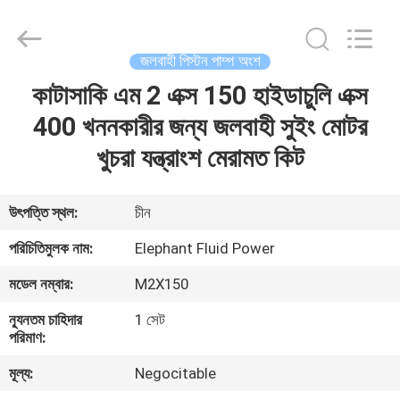
2026
Elephant
Fluid
Power
Co.,Ltd.
জলবাহী পিস্টন পাম্প অংশ
All
Rights
Reserved.
কাটাসাকি এম 2 এক্স 150 হাইডাচুলি এক্স
বাড়ি
400 খননকারীর জন্য জলবাহী সুইং মোটর
পণ্য
খুচরা যন্ত্রাংশ মেরামত কিট
আমাদের
উৎপত্তি স্থল:
চীন
সম্পর্কে
পরিচিতিমুলক নাম:
Elephant Fluid Power
মডেল নম্বার:
M2X150
কারখানা
ন্যূনতম চাহিদার
1 সেট
ভ্রমণ
পরিমাণ:
মূল্য:
Negocitable
মান