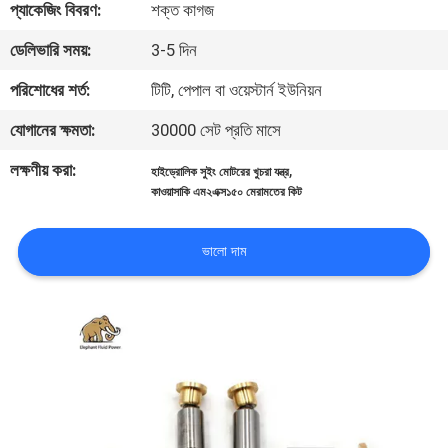
প্যাকেজিং বিবরণ:
শক্ত কাগজ
নিয়ন্ত্রণ
ডেলিভারি সময়:
3-5 দিন
যোগাযোগ
পরিশোধের শর্ত:
টিটি, পেপাল বা ওয়েস্টার্ন ইউনিয়ন
করুন
যোগানের ক্ষমতা:
30000 সেট প্রতি মাসে
লক্ষণীয় করা:
,
হাইড্রোলিক সুইং মোটরের খুচরা যন্ত্র
খবর
কাওয়াসাকি এম২এক্স১৫০ মেরামতের কিট
কেস
ভালো দাম
সাইট
ম্যাপ
PRIVACY