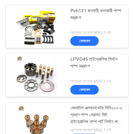
Pvh131 জলবাহী খননকারী পাম্প
যন্ত্রাংশ
আলোচনা সাপেক্ষে MOQ:1 সেট
যোগাযোগ
LPVD45 হাইড্রোলিক পিস্টন
পাম্প যন্ত্রাংশ
আলোচনা সাপেক্ষে MOQ:1 সেট
যোগাযোগ
কোমাটাস এক্সক্যাভেটর পিসি২০০-৮
প্রধান পাম্প মেরামত কিট
হাইড্রোলিক পাম্প পার্ট পিস্টন পাম্প
রক্ষণাবেক্ষণ মেরামতের পরিষেবা
আলোচনা সাপেক্ষে MOQ:1 সেট