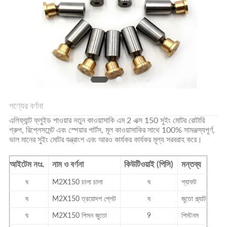
POLICY
পণ্যের বর্ণনা
এলিফ্যান্ট ফ্লুইড পাওয়ার নতুন কাওয়াসাকি এম 2 এক্স 150 সুইং মোটর রোটারি
গ্রুপ, রিপ্লেসমেন্ট এবং স্পেয়ার পার্টস, মূল কাওয়াসাকির সাথে 100% সামঞ্জস্যপূর্ণ,
ভাল মানের সুইং মোটর যন্ত্রাংশ এবং আরও কার্যকর কার্যকর মূল্য সরবরাহ করে।
আইটেম নংঃ.
নাম ও বর্ণনা
কিউটিওয়াই (পিসি)
মন্তব্য
ঘ
M2X150
চালা চালা
ঘ
শ্যাফট
ঘ
M2X150
ত্রয়োদশ প্লেট
ঘ
জুতো প্ল্যাট
ঘ
M2X150
পিসন জুতো
9
পিস্টনস