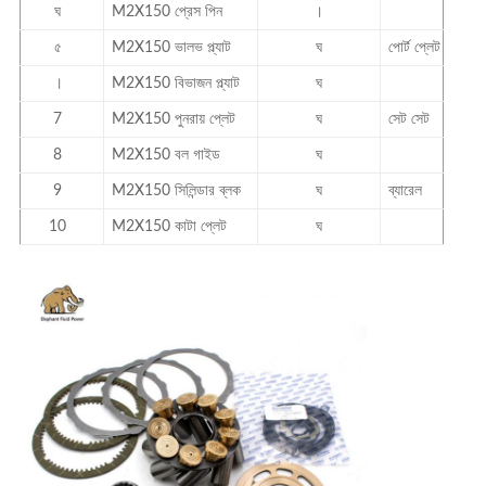
ঘ
M2X150 প্রেস পিন
।
৫
M2X150 ভালভ প্ল্যাট
ঘ
পোর্ট প্লেট
।
M2X150 বিভাজন প্ল্যাট
ঘ
7
M2X150
পুনরায় প্লেট
ঘ
সেট সেট
8
M2X150
বল গাইড
ঘ
9
M2X150
সিলিন্ডার ব্লক
ঘ
ব্যারেল
10
M2X150 কাটা প্লেট
ঘ