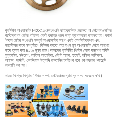
পুনর্নির্মাণ কাওয়াসাকি
M2X150
অংশগুলি হাইড্রোলিক মেরামত, বা মোট কাওসাকির
প্রতিস্থাপন মোটর পার্টসের একটি দুর্দান্ত পছন্দ জন্য ব্যাপকভাবে ব্যবহৃত হয়।যথার্থ
পিস্টন মোটর অংশগুলি সম্পূর্ণ কাওয়াসাকির সাথে একই স্পেসিফিকেশন এবং
সময়সীমার সাথে সম্পূর্ণরূপে বিনিময় করতে পারে যখন মূল কাওয়াসাকি মোটর অংশের
সাথে তুলনা করা 85% মূল্য ছাড়।আমাদের পুনর্নির্মিত পিস্টন মোটর যন্ত্রাংশ মার্কিন
যুক্তরাষ্ট্র, ইউরোপ, লাতিনা আমেরিকা, সৌদি আরব, হাঙ্গেরি, দক্ষিণ আফ্রিকা,
কানাডা, জার্মানি, বেলজিয়াম ইত্যাদি রফতানির তারিখের পরে এক বছরের ওয়ারেন্টি
রফতানি করা হয়।
আমরা বিশ্বের বিখ্যাত সিরিজ পাম্প, মোটরগুলির প্রতিস্থাপনও সরবরাহ করি।