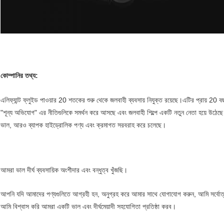
কোম্পানির তথ্য:
এলিফ্যান্ট ফ্লুইড পাওয়ার 20 শতকের শুরু থেকে জলবাহী ব্যবসায় নিযুক্ত রয়েছে।এটির প্রায় 20 বছ
"শূন্য অভিযোগ" এর নীতিগুলিকে সমর্থন করে আসছে এবং জলবাহী শিল্পে একটি নতুন নেতা হয়ে উঠেছে
ভাল, আরও ব্যাপক হাইড্রোলিক পণ্য এবং ক্রমাগত সরবরাহ করে চলেছে।
আমরা ভাল দীর্ঘ ব্যবসায়িক অংশীদার এবং বন্ধুত্ব খুঁজছি।
আপনি যদি আমাদের পণ্যগুলিতে আগ্রহী হন, অনুগ্রহ করে আমার সাথে যোগাযোগ করুন, আমি সর্বোত্ত
আমি বিশ্বাস করি আমরা একটি ভাল এবং দীর্ঘমেয়াদী সহযোগিতা প্রতিষ্ঠা করব।