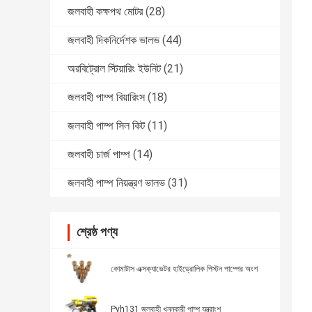
জলবাহী কক্ষপথ মোটর
(28)
জলবাহী দিকনির্দেশক ভালভ
(44)
অরবিট্রোল স্টিয়ারিং ইউনিট
(21)
জলবাহী পাম্প বিয়ারিংস
(18)
জলবাহী পাম্প সিল কিট
(11)
জলবাহী চার্জ পাম্প
(14)
জলবাহী পাম্প নিয়ন্ত্রণ ভালভ
(31)
শ্রেষ্ঠ পণ্য
কোমাটাস এক্সক্যাভেটর হাইড্রোলিক পিস্টন পাম্পের অংশ
Pvh131 জলবাহী খননকারী পাম্প যন্ত্রাংশ