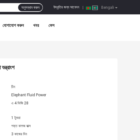
উদ্ধৃতির জন্য আবেদন
অনুসন্ধান করুন
|
Bengali
যোগাযোগ করুন
খবর
কেস
ত্রাংশ
চীন
Elephant Fluid Power
এ 4 ভিজি 28
1 টুকরা
শক্ত কাগজ বাক্স
3 কাজের দিন