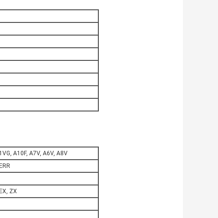
VG, A10F, A7V, A6V, A8V
 ERR
EX, ZX