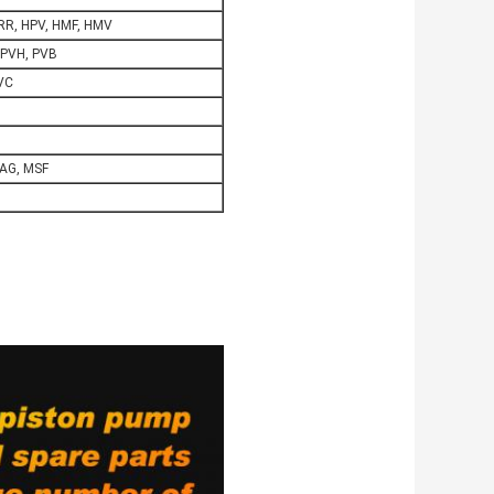
RR, HPV, HMF, HMV
 PVH, PVB
AVC
MAG, MSF