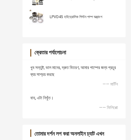
LPVD45 হাইড্রোলিক পিস্টন পাম্প যন্ত্রাংশ
ক্রেতার পর্যালোচনা
খুব সন্তুষ্ট, ভাল মানের, দ্রুত বিতরণ, আমার পাম্পের জন্য প্রচুর
ব্যয় সাশ্রয় করছে
—— মার্টিন
বাহ, এটা নিখুঁত।
—— ফিলিপ্পো
তোমার দর্শন লগ করা অনলাইন চ্যাট এখন