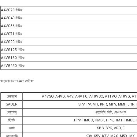
A4VG28 সিরিজ
A4VG40 সিরিজ
A4VG56 সিরিজ
A4VG71 সিরিজ
A4VG90 সিরিজ
A4VG125 সিরিজ
A4VG180 সিরিজ
A4VG250 সিরিজ
অন্যান্য ধরনের অংশ তালিকা:
রেক্স্রোথ
A4VSO, A4VG, A4V, A4VTG, A10VSO, A11VO, A10VG, A11
SAUER
SPV, PV, MR, KRR, MPV, MMF, JRR,
কোমাটসু
এইচপিভি, পিসি, কেএমএফ,
হিটাচি
HPV, HMGC, HMGF, HPK, HMT, HMGE, 
ক্যাট
SBS, SPK, VRD, E
কাওয়াসাকি
K3V, K5V, K7V, M2X, M5X, MX,