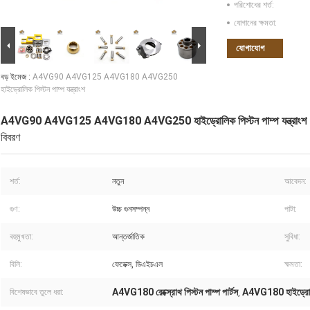
পরিশোধের শর্ত:
যোগানের ক্ষমতা:
যোগাযোগ
বড় ইমেজ :
A4VG90 A4VG125 A4VG180 A4VG250
হাইড্রোলিক পিস্টন পাম্প যন্ত্রাংশ
A4VG90 A4VG125 A4VG180 A4VG250 হাইড্রোলিক পিস্টন পাম্প যন্ত্রাংশ
বিবরণ
শর্ত:
নতুন
আবেদন:
গুণ:
উচ্চ গুনসম্পন্ন
পাটা:
বহুমুখতা:
আন্তর্জাতিক
সুবিধা:
বিলি:
ফেডেক্স, ডিএইচএল
ক্ষমতা:
A4VG180 রেক্স্রোথ পিস্টন পাম্প পার্টস
A4VG180 হাইড্রোলিক
বিশেষভাবে তুলে ধরা:
,