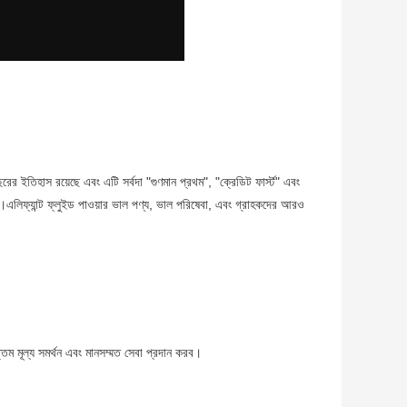
রের ইতিহাস রয়েছে এবং এটি সর্বদা "গুণমান প্রথম", "ক্রেডিট ফার্স্ট" এবং
।এলিফ্যান্ট ফ্লুইড পাওয়ার ভাল পণ্য, ভাল পরিষেবা, এবং গ্রাহকদের আরও
ম মূল্য সমর্থন এবং মানসম্মত সেবা প্রদান করব।