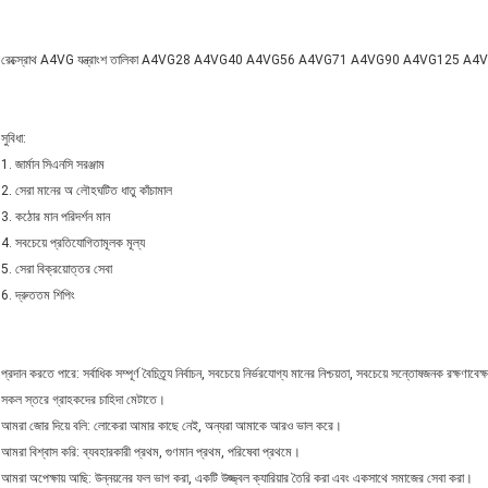
রেক্স্রোথ A4VG যন্ত্রাংশ তালিকা A4VG28 A4VG40 A4VG56 A4VG71 A4VG90 A4VG125 A4VG18
সুবিধা:
1. জার্মান সিএনসি সরঞ্জাম
2. সেরা মানের অ লৌহঘটিত ধাতু কাঁচামাল
3. কঠোর মান পরিদর্শন মান
4. সবচেয়ে প্রতিযোগিতামূলক মূল্য
5. সেরা বিক্রয়োত্তর সেবা
6. দ্রুততম শিপিং
প্রদান করতে পারে: সর্বাধিক সম্পূর্ণ বৈচিত্র্য নির্বাচন, সবচেয়ে নির্ভরযোগ্য মানের নিশ্চয়তা, সবচেয়ে সন্তোষজনক রক্ষণা
সকল স্তরে গ্রাহকদের চাহিদা মেটাতে।
আমরা জোর দিয়ে বলি: লোকেরা আমার কাছে নেই, অন্যরা আমাকে আরও ভাল করে।
আমরা বিশ্বাস করি: ব্যবহারকারী প্রথম, গুণমান প্রথম, পরিষেবা প্রথমে।
আমরা অপেক্ষায় আছি: উন্নয়নের ফল ভাগ করা, একটি উজ্জ্বল ক্যারিয়ার তৈরি করা এবং একসাথে সমাজের সেবা করা।