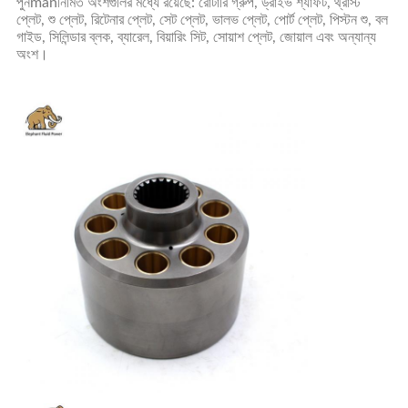
পুনmanনির্মিত অংশগুলির মধ্যে রয়েছে: রোটারি গ্রুপ, ড্রাইভ শ্যাফট, থ্রাস্ট
প্লেট, শু প্লেট, রিটেনার প্লেট, সেট প্লেট, ভালভ প্লেট, পোর্ট প্লেট, পিস্টন শু, বল
গাইড, সিলিন্ডার ব্লক, ব্যারেল, বিয়ারিং সিট, সোয়াশ প্লেট, জোয়াল এবং অন্যান্য
অংশ।