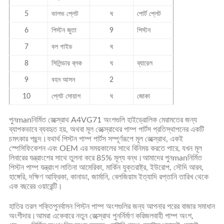
5
ভালভ প্লেট
ঘ
পোর্ট প্লেট
6
পিস্টন জুতা
9
পিস্টন
7
বল গাইড
ঘ
8
সিলিন্ডার ব্লক
ঘ
ব্যারেল
9
বহন আসন
2
10
প্লেট সোয়াশ
ঘ
জোকা
পুনmanনির্মিত রেক্স্রোথ A4VG71 অংশগুলি হাইড্রোলিক মেরামতের জন্য
ব্যাপকভাবে ব্যবহৃত হয়, অথবা মূল রেক্স্রোথের পাম্প পার্টস প্রতিস্থাপনের একটি
চমৎকার পছন্দ।যথার্থ পিস্টন পাম্প পার্টস সম্পূর্ণরূপে মূল রেক্স্রোথ, একই
স্পেসিফিকেশন এবং OEM এর সময়কালের সাথে বিনিময় করতে পারে, যখন মূল
লিবারের যন্ত্রাংশের সাথে তুলনা করে 85% মূল্য বন্ধ।আমাদের পুনmanনির্মিত
পিস্টন পাম্প যন্ত্রাংশ লাতিনা আমেরিকা, মার্কিন যুক্তরাষ্ট্র, ইউরোপ, সৌদি আরব,
হাঙ্গেরি, দক্ষিণ আফ্রিকা, কানাডা, জার্মানি, বেলজিয়াম ইত্যাদি রপ্তানি তারিখ থেকে
এক বছরের ওয়ারেন্টি।
হাতির তরল শক্তি
পুনর্বাসন পিস্টন পাম্প অংশগুলির জন্য আপনার পরের বাজার সমাধান
অংশীদার।আমরা একেবারে নতুন রেক্স্রোথ পুনর্নির্মাণ করি
জলবাহী
পাম্প অংশ,