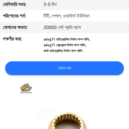
ডেলিভারি সময়:
3-5 দিন
নিয়ন্ত্রণ
পরিশোধের শর্ত:
টিটি, পেপাল, ওয়েস্টার্ন ইউনিয়ন
যোগাযোগ
যোগানের ক্ষমতা:
30000 সেট প্রতি মাসে
করুন
লক্ষণীয় করা:
,
a4vg71 হাইড্রোলিক পিস্টন পাম্প পার্টস
,
a4vg71 রেক্স্রোথ পিস্টন পাম্প পার্টস
কাস্ট হাইড্রোলিক পিস্টন পাম্প পার্টস
খবর
ভালো দাম
কেস
সাইট
ম্যাপ
PRIVACY