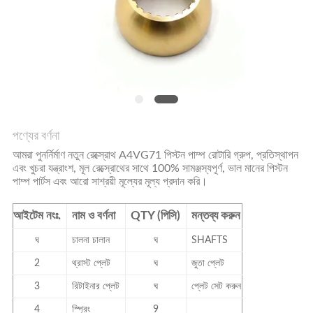
POLICY
পণ্যের বর্ণনা
আমরা পুনর্নির্মাণ নতুন রেক্স্রোথ A4VG71 পিস্টন পাম্প রোটারি গ্রুপ, প্রতিস্থাপন
এবং খুচরা যন্ত্রাংশ, মূল রেক্স্রোথের সাথে 100% সামঞ্জস্যপূর্ণ, ভাল মানের পিস্টন
পাম্প পার্টস এবং আরো সাশ্রয়ী মূল্যের মূল্য প্রদান করি।
আইটেম নংঃ.
নাম ও বর্ণনা
QTY (পিসি)
মন্তব্য করুন
ঘ
চালনা চালান
ঘ
SHAFTS
2
থ্রাস্ট প্লেট
ঘ
জুতা প্লেট
3
রিটাইনার প্লেট
ঘ
প্লেট সেট করুন
4
স্প্রিং
9