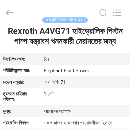
2026
Elephant
Fluid
Power
Co.,Ltd.
জলবাহী পিস্টন পাম্প অংশ
All
Rights
Reserved.
Rexroth A4VG71 হাইড্রোলিক পিস্টন
বাড়ি
পাম্প যন্ত্রাংশ খননকারী মেরামতের জন্য
পণ্য
উৎপত্তি স্থল:
চীন
আমাদের
পরিচিতিমুলক নাম:
Elephant Fluid Power
সম্পর্কে
মডেল নম্বার:
এ 4 ভিজি 71
ন্যূনতম চাহিদার
1 সেট
কারখানা
পরিমাণ:
ভ্রমণ
মূল্য:
আলোচনা সাপেক্ষে
প্যাকেজিং বিবরণ:
শক্ত কাগজ বা আপনার প্রয়োজনীয়তা হিসাবে
মান