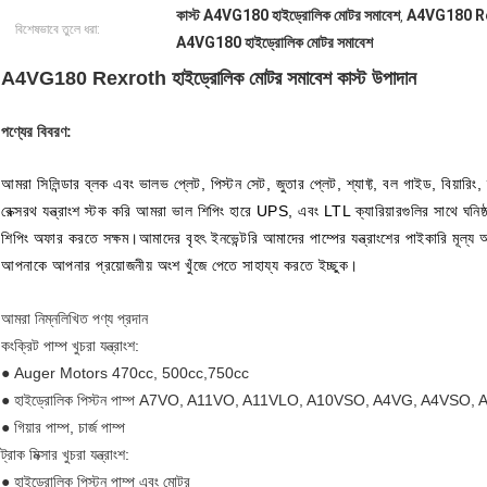
কাস্ট A4VG180 হাইড্রোলিক মোটর সমাবেশ
A4VG180 Rex
,
বিশেষভাবে তুলে ধরা:
A4VG180 হাইড্রোলিক মোটর সমাবেশ
A4VG180 Rexroth হাইড্রোলিক মোটর সমাবেশ কাস্ট উপাদান
পণ্যের বিবরণ:
আমরা সিলিন্ডার ব্লক এবং ভালভ প্লেট, পিস্টন সেট, জুতার প্লেট, শ্যাফ্ট, বল গাইড, বিয়ারিং,
রেক্সরথ যন্ত্রাংশ স্টক করি আমরা ভাল শিপিং হারে UPS, এবং LTL ক্যারিয়ারগুলির সাথে ঘন
শিপিং অফার করতে সক্ষম।আমাদের বৃহৎ ইনভেন্টরি আমাদের পাম্পের যন্ত্রাংশের পাইকারি মূল্য অ
আপনাকে আপনার প্রয়োজনীয় অংশ খুঁজে পেতে সাহায্য করতে ইচ্ছুক।
আমরা নিম্নলিখিত পণ্য প্রদান
কংক্রিট পাম্প খুচরা যন্ত্রাংশ:
● Auger Motors 470cc, 500cc,750cc
● হাইড্রোলিক পিস্টন পাম্প A7VO, A11VO, A11VLO, A10VSO, A4VG, A4VSO, 
● গিয়ার পাম্প, চার্জ পাম্প
ট্রাক মিক্সার খুচরা যন্ত্রাংশ:
● হাইড্রোলিক পিস্টন পাম্প এবং মোটর