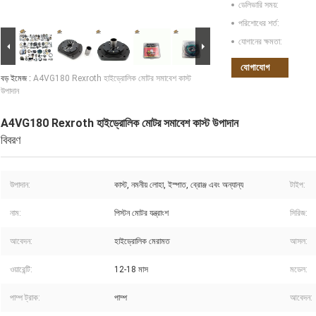
ডেলিভারি সময়:
পরিশোধের শর্ত:
যোগানের ক্ষমতা:
যোগাযোগ
বড় ইমেজ :
A4VG180 Rexroth হাইড্রোলিক মোটর সমাবেশ কাস্ট
উপাদান
A4VG180 Rexroth হাইড্রোলিক মোটর সমাবেশ কাস্ট উপাদান
বিবরণ
উপাদান:
কাস্ট, নমনীয় লোহা, ইস্পাত, ব্রোঞ্জ এবং অন্যান্য
টাইপ:
নাম:
পিস্টন মোটর যন্ত্রাংশ
সিরিজ:
আবেদন:
হাইড্রোলিক মেরামত
আসল:
ওয়ারেন্টি:
12-18 মাস
মডেল:
পাম্প ট্রাক:
পাম্প
আবেদন: