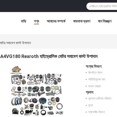
বাড়ি
পণ্য
আমাদের সম্পর্কে
কারখানা ভ্রমণ
মান নিয়ন্ত্রণ
র সমাবেশ কাস্ট উপাদান
A4VG180 Rexroth হাইড্রোলিক মোটর সমাবেশ কাস্ট উপাদান
পণ্যের বিবরণ:
উৎপত্তি স্থল:
পরিচিতিমুলক নাম:
মডেল নম্বার:
প্রদান:
ন্যূনতম চাহিদার পরিমাণ:
মূল্য:
প্যাকেজিং বিবরণ: