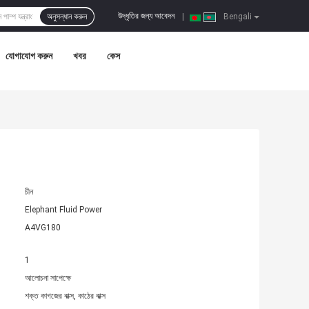
উদ্ধৃতির জন্য আবেদন
অনুসন্ধান করুন
|
Bengali
যোগাযোগ করুন
খবর
কেস
চীন
Elephant Fluid Power
A4VG180
1
আলোচনা সাপেক্ষে
শক্ত কাগজের বাক্স, কাঠের বাক্স