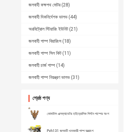
জলবাহী কক্ষপথ মোটর
(28)
জলবাহী দিকনির্দেশক ভালভ
(44)
অরবিট্রোল স্টিয়ারিং ইউনিট
(21)
জলবাহী পাম্প বিয়ারিংস
(18)
জলবাহী পাম্প সিল কিট
(11)
জলবাহী চার্জ পাম্প
(14)
জলবাহী পাম্প নিয়ন্ত্রণ ভালভ
(31)
শ্রেষ্ঠ পণ্য
কোমাটাস এক্সক্যাভেটর হাইড্রোলিক পিস্টন পাম্পের অংশ
Pvh131 জলবাহী খননকারী পাম্প যন্ত্রাংশ