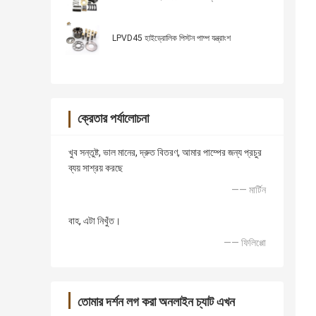
LPVD45 হাইড্রোলিক পিস্টন পাম্প যন্ত্রাংশ
ক্রেতার পর্যালোচনা
খুব সন্তুষ্ট, ভাল মানের, দ্রুত বিতরণ, আমার পাম্পের জন্য প্রচুর
ব্যয় সাশ্রয় করছে
—— মার্টিন
বাহ, এটা নিখুঁত।
—— ফিলিপ্পো
তোমার দর্শন লগ করা অনলাইন চ্যাট এখন