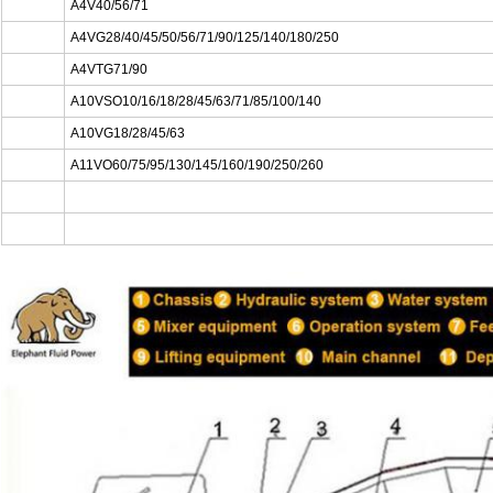
A4V40/56/71
A4VG28/40/45/50/56/71/90/125/140/180/250
A4VTG71/90
A10VSO10/16/18/28/45/63/71/85/100/140
A10VG18/28/45/63
A11VO60/75/95/130/145/160/190/250/260