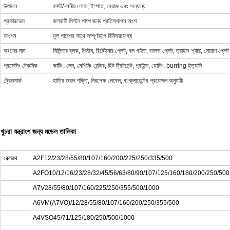
উপাদান
কাস্ট/নমনীয় লোহা, ইস্পাত, ব্রোঞ্জ এবং অন্যান্য
প্রকারভেদ
জলবাহী পিস্টন পাম্প জন্য প্রতিস্থাপন অংশ
ফাংশন
মূল পাম্পের সাথে সম্পূর্ণরূপে বিনিময়যোগ্য
অংশের নাম
সিলিন্ডার ব্লক, পিস্টন, রিটেইনার প্লেট, বল গাইড, ভালভ প্লেট, ড্রাইভ শ্যাফ্ট, সোয়াশ প
প্রসেসিং টেকনিক
কাটিং, লেদ, মেশিনিং সেন্টার, হিট ট্রিটমেন্ট, গ্রাইন্ড, হোনিং, burring ইত্যাদি
ট্রেডমার্ক
হাতির তরল শক্তি, নিরপেক্ষ লেবেল, বা ক্লায়েন্টের প্রয়োজন অনুযায়ী
খুচরা যন্ত্রাংশ জন্য মডেল তালিকা
রেক্সরথ
A2F12/23/28/55/80/107/160/200/225/250/335/500
A2FO10/12/16/23/28/32/45/56/63/80/90/107/125/160/180/200/250/500
A7V28/55/80/107/160/225/250/355/500/1000
A6VM(A7VO)/12/28/55/80/107/160/200/250/355/500
A4VSO45/71/125/180/250/500/1000