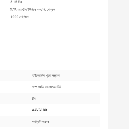
5-15 দিন
টি/টি, ওয়েস্টার্ন ইউনিয়ন, এল/সি, পেপ্যাল
1000 সেট/মাস
হাইড্রোলিক খুচরা যন্ত্রাংশ
পাম্প মোটর মেরামতের কিট
চীন
A4VG180
কংক্রিট সরঞ্জাম