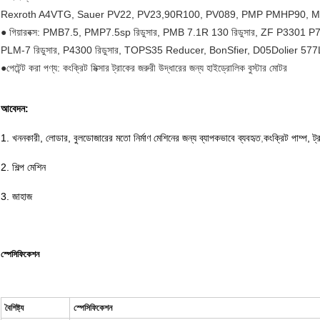
Rexroth A4VTG, Sauer PV22, PV23,90R100, PV089, PMP PMHP90, M90
● গিয়ারবক্স: PMB7.5, PMP7.5sp রিডুসার, PMB 7.1R 130 রিডুসার, ZF P3301 P
PLM-7 রিডুসার, P4300 রিডুসার, TOPS35 Reducer, BonSfier, D05Dolier 57
●পেটেন্ট করা পণ্য: কংক্রিট মিক্সার ট্রাকের জরুরী উদ্ধারের জন্য হাইড্রোলিক বুস্টার মোটর
আবেদন:
1. খননকারী, লোডার, বুলডোজারের মতো নির্মাণ মেশিনের জন্য ব্যাপকভাবে ব্যবহৃত
,
কংক্রিট পাম্প, ট্র
2. শিল্প মেশিন
3. জাহাজ
স্পেসিফিকেশন
বৈশিষ্ট্য
স্পেসিফিকেশন