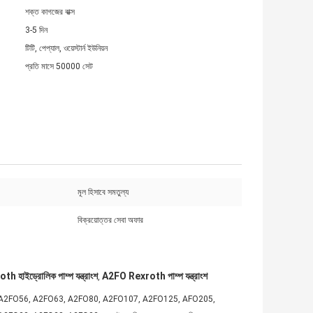
শক্ত কাগজের বাক্স
3-5 দিন
টিটি, পেপ্যাল, ওয়েস্টার্ন ইউনিয়ন
প্রতি মাসে 50000 সেট
মূল হিসাবে সমতুল্য
বিক্রয়োত্তর সেবা অফার
h হাইড্রোলিক পাম্প যন্ত্রাংশ
A2FO Rexroth পাম্প যন্ত্রাংশ
,
45, A2FO56, A2FO63, ​​A2FO80, A2FO107, A2FO125, AFO205,