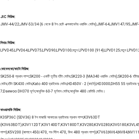
JIC সিরিজ:
JMV-44/22;JMV-53/34 (6 থেকে 8 টন ছোট এক্সকাভেটর ওয়াকিং মোটর);JMF-64;JMV147/95
লিবার সিরিজ:
LPVD45;LPVD64;LPVD75;LPVD90;LPVD100;নতুন LPVD100 (914);LPVD125;নতুন LPV
কোবেলকো/কাটো সিরিজ:
SK250-8 প্রধান পাম্প;SK200 - একটি তৃতীয় হাঁটা মোটর;SK220-3 (MA340 ওয়াকিং মোটর);SK200-6 হাঁট
মোটর;হাঁটা SK430 মোটর;Kato 400 ড্রাইভার মোটর;HD450V - 2 (কাটো);HD3000;DH55 55 ড্রাইভার ঘ
7;Daewoo DH370 ঘূর্ণন;আধুনিক 60-7 ঘূর্ণমান মোটর;আধুনিক 480 রোটারি মোটর।
কাওয়াসাকি সিরিজ:
K3SP36C (SDV36) 8 টন মাঝারি আকারের ড্রাইভার প্রধান পাম্প;K3V63DT
(K3V63BDT);K3V112DT;K3V140DT;K3V180DT;K3V280;K3VG280;K3VG180;K3VL45;K5V8
পাম্প);K5V200 (জাপানে 450/470, গড স্টিল 470, কিথ 480 প্রধান পাম্প);K7V63;NV64;NV84;