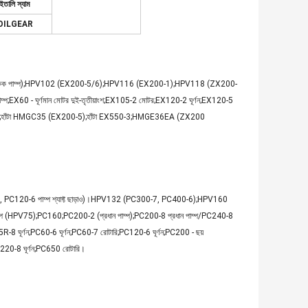
ইতালি স্যাম
OILGEAR
 একক পাম্প);HPV102 (EX200-5/6);HPV116 (EX200-1);HPV118 (ZX200-
60 - ঘূর্ণমান মোটর দুই-তৃতীয়াংশ;EX105-2 মোটর;EX120-2 ঘূর্ণন;EX120-5
টা);হাঁটা HMGC35 (EX200-5);হাঁটা EX550-3;HMGE36EA (ZX200
20-6 পাম্প শ্যাফ্ট ছাড়াও)।HPV132 (PC300-7, PC400-6);HPV160
(HPV75);PC160;PC200-2 (প্রধান পাম্প);PC200-8 প্রধান পাম্প/PC240-8
-8 ঘূর্ণন;PC60-6 ঘূর্ণন;PC60-7 রোটারি;PC120-6 ঘূর্ণন;PC200 - ছয়
V220-8 ঘূর্ণন;PC650 রোটারি।