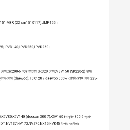
;JMF-151-VBR (22 sm1510117);JMF-155।
D125;LPVD140;LPVD250;LPVD260।
ার মোটর;SK200-6 নতুন হাঁটা;হাঁটা SK320 মোটর;M3V150 (SK220-2) হাঁটার
ূর্ণমান মোটর (daewoo);T3X128 / daewoo 300-7 রোটারি;ডেইউ ওয়াক 225-
0;K5V140 (doosan 300-7);K5V160 (আধুনিক 300-6 প্রধান
NV111DT;NV137;NV172;NV270;NX15;NVK45 ইস্পাত ড্রাইভার