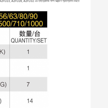
2FO28, A2FO32 এর হাইড্রোলিক পাম্প যন্ত্রাংশ প্রতিস্থাপন করতে