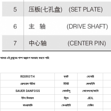
আমরা এই ব্র্যান্ডের পাম্প যন্ত্রাংশ সরবরাহ করতে পারি:
REXROTH
ক্যাট
মেসোরি
রেক্সরোথ-উচিডা
হিটাচি
জেআইসি
SAUER DANFOSS
কোমাটসু
কোবেলকো/কাটো
ইটন-ভিকারস
লিন্ডে
JEIL
কাওয়াসাকি
কেওয়াইবি
তেজিন