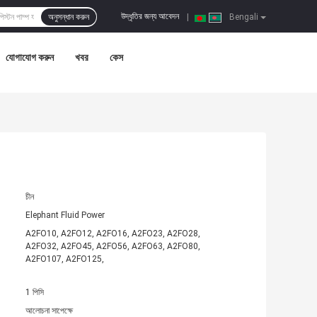
উদ্ধৃতির জন্য আবেদন
অনুসন্ধান করুন
|
Bengali
যোগাযোগ করুন
খবর
কেস
চীন
Elephant Fluid Power
A2FO10, A2FO12, A2FO16, A2FO23, A2FO28,
A2FO32, A2FO45, A2FO56, A2FO63, ​​A2FO80,
A2FO107, A2FO125,
1 পিসি
আলোচনা সাপেক্ষে