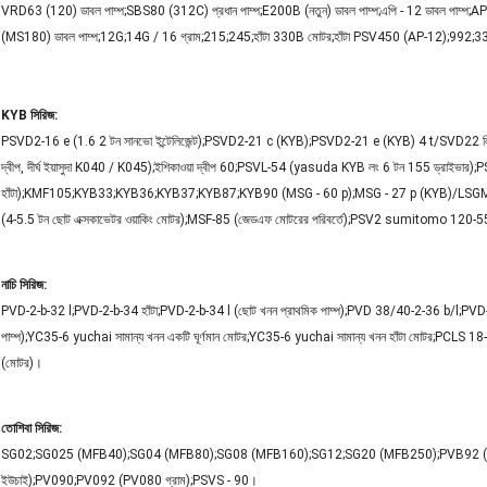
VRD63 (120) ডাবল পাম্প;SBS80 (312C) প্রধান পাম্প;E200B (নতুন) ডাবল পাম্প;এপি - 12 ডাবল পাম
(MS180) ডাবল পাম্প;12G;14G / 16 গ্রাম;215;245;হাঁটা 330B মোটর;হাঁটা PSV450 (AP-12);992;33
KYB সিরিজ:
PSVD2-16 e (1.6 2 টন সানভো ইন্টেলিজেন্ট);PSVD2-21 c (KYB);PSVD2-21 e (KYB) 4 t/SVD22 লিট
দ্বীপ, দীর্ঘ ইয়াসুদা K040 / K045);ইশিকাওয়া দ্বীপ 60;PSVL-54 (yasuda KYB লং 6 টন 155 ড্র
হাঁটা);KMF105;KYB33;KYB36;KYB37;KYB87;KYB90 (MSG - 60 p);MSG - 27 p (KYB)/L
(4-5.5 টন ছোট এক্সকাভেটর ওয়াকিং মোটর);MSF-85 (জেডএফ মোটরের পরিবর্তে);PSV2 sumitomo 120-55
নাচি সিরিজ:
PVD-2-b-32 l;PVD-2-b-34 হাঁটা;PVD-2-b-34 l (ছোট খনন প্রাথমিক পাম্প);PVD 38/40-2-36 b/l;
পাম্প);YC35-6 yuchai সামান্য খনন একটি ঘূর্ণমান মোটর;YC35-6 yuchai সামান্য খনন হাঁটা মোটর;PCLS 18-
(মোটর)।
তোশিবা সিরিজ:
SG02;SG025 (MFB40);SG04 (MFB80);SG08 (MFB160);SG12;SG20 (MFB250);PVB92 (PVC9
ইউচাই);PV090;PV092 (PV080 গ্রাম);PSVS - 90।