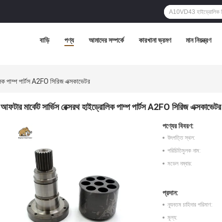
বাড়ি
পণ্য
আমাদের সম্পর্কে
কারখানা ভ্রমণ
মান নিয়ন্ত্রণ
োলিক পাম্প পার্টস A2FO সিরিজ এক্সকাভেটর
আফটার মার্কেট সার্ভিস রেক্সরথ হাইড্রোলিক পাম্প পার্টস A2FO সিরিজ এক্সকাভেটর
পণ্যের বিবরণ:
উৎপত্তি স্থল:
পরিচিতিমুলক নাম:
মডেল নম্বার:
প্রদান:
ন্যূনতম চাহিদার পরিমাণ:
মূল্য: