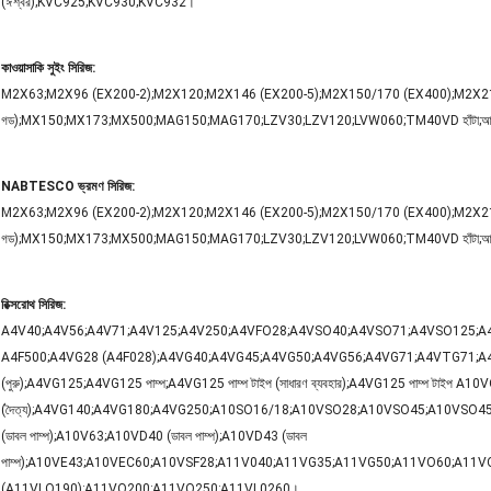
(ঈশ্বর);KVC925;KVC930;KVC932।
কাওয়াসাকি সুইং সিরিজ:
M2X63;M2X96 (EX200-2);M2X120;M2X146 (EX200-5);M2X150/170 (EX400);M2X210
গড);MX150;MX173;MX500;MAG150;MAG170;LZV30;LZV120;LVW060;TM40VD হাঁটা;আধু
NABTESCO ভ্রমণ সিরিজ:
M2X63;M2X96 (EX200-2);M2X120;M2X146 (EX200-5);M2X150/170 (EX400);M2X210
গড);MX150;MX173;MX500;MAG150;MAG170;LZV30;LZV120;LVW060;TM40VD হাঁটা;আধু
রিক্সরোথ সিরিজ:
A4V40;A4V56;A4V71;A4V125;A4V250;A4VFO28;A4VSO40;A4VSO71;A4VSO125;A
A4F500;A4VG28 (A4F028);A4VG40;A4VG45;A4VG50;A4VG56;A4VG71;A4VTG71;A4V
(পুরু);A4VG125;A4VG125 পাম্প;A4VG125 পাম্প টাইপ (সাধারণ ব্যবহার);A4VG125 পাম্প টাইপ A10VO2
(দৈত্য);A4VG140;A4VG180;A4VG250;A10SO16/18;A10VSO28;A10VSO45;A10VSO
(ডাবল পাম্প);A10V63;A10VD40 (ডাবল পাম্প);A10VD43 (ডাবল
পাম্প);A10VE43;A10VEC60;A10VSF28;A11V040;A11VG35;A11VG50;A11VO60;A11
(A11VLO190);A11VO200;A11VO250;A11VL0260।