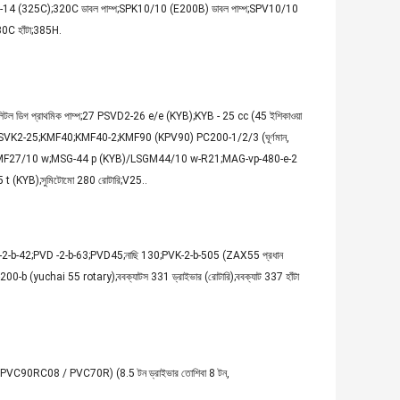
্প;AP-14 (325C);320C ডাবল পাম্প;SPK10/10 (E200B) ডাবল পাম্প;SPV10/10
0C হাঁটা;385H.
ল ডিগ প্রাথমিক পাম্প;27 PSVD2-26 e/e (KYB);KYB - 25 cc (45 ইশিকাওয়া
াইভার);PSVK2-25;KMF40;KMF40-2;KMF90 (KPV90) PC200-1/2/3 (ঘূর্ণমান,
SGMF27/10 w;MSG-44 p (KYB)/LSGM44/10 w-R21;MAG-vp-480-e-2
 t (KYB);সুমিটোমো 280 রোটারি;V25..
PVD-2-b-42;PVD -2-b-63;PVD45;নাছি 130;PVK-2-b-505 (ZAX55 প্রধান
200-b (yuchai 55 rotary);ববক্যাটস 331 ড্রাইভার (রোটারি);ববক্যাট 337 হাঁটা
0RC08 / PVC70R) (8.5 টন ড্রাইভার তোশিবা 8 টন,