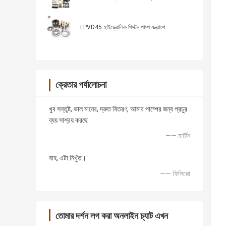
LPVD45 হাইড্রোলিক পিস্টন পাম্প যন্ত্রাংশ
ক্রেতার পর্যালোচনা
খুব সন্তুষ্ট, ভাল মানের, দ্রুত বিতরণ, আমার পাম্পের জন্য প্রচুর
ব্যয় সাশ্রয় করছে
—— মার্টিন
বাহ, এটা নিখুঁত।
—— ফিলিপ্পো
তোমার দর্শন লগ করা অনলাইন চ্যাট এখন