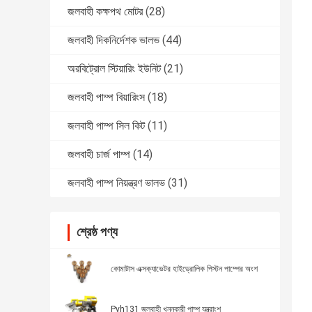
জলবাহী কক্ষপথ মোটর
(28)
জলবাহী দিকনির্দেশক ভালভ
(44)
অরবিট্রোল স্টিয়ারিং ইউনিট
(21)
জলবাহী পাম্প বিয়ারিংস
(18)
জলবাহী পাম্প সিল কিট
(11)
জলবাহী চার্জ পাম্প
(14)
জলবাহী পাম্প নিয়ন্ত্রণ ভালভ
(31)
শ্রেষ্ঠ পণ্য
কোমাটাস এক্সক্যাভেটর হাইড্রোলিক পিস্টন পাম্পের অংশ
Pvh131 জলবাহী খননকারী পাম্প যন্ত্রাংশ