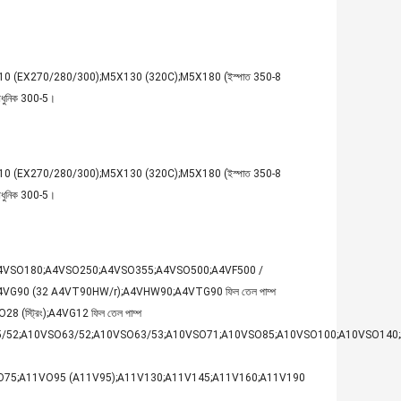
 (EX270/280/300);M5X130 (320C);M5X180 (ইস্পাত 350-8
নিক 300-5।
 (EX270/280/300);M5X130 (320C);M5X180 (ইস্পাত 350-8
নিক 300-5।
4VSO180;A4VSO250;A4VSO355;A4VSO500;A4VF500 /
G90 (32 A4VT90HW/r);A4VHW90;A4VTG90 ফিল তেল পাম্প
8 (স্ট্রিং);A4VG12 ফিল তেল পাম্প
45/52;A10VSO63/52;A10VSO63/53;A10VSO71;A10VSO85;A10VSO100;A10VSO140
VO75;A11VO95 (A11V95);A11V130;A11V145;A11V160;A11V190