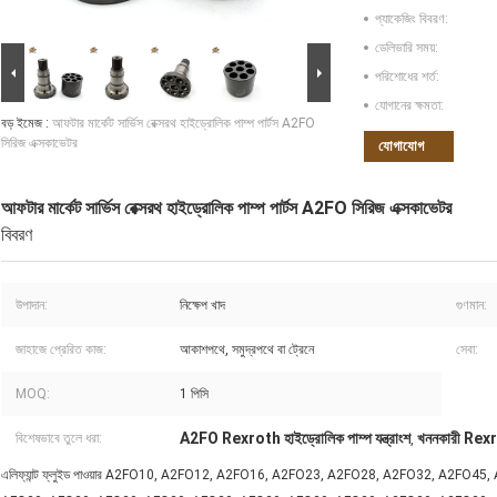
প্যাকেজিং বিবরণ:
ডেলিভারি সময়:
পরিশোধের শর্ত:
যোগানের ক্ষমতা:
বড় ইমেজ :
আফটার মার্কেট সার্ভিস রেক্সরথ হাইড্রোলিক পাম্প পার্টস A2FO
সিরিজ এক্সকাভেটর
যোগাযোগ
আফটার মার্কেট সার্ভিস রেক্সরথ হাইড্রোলিক পাম্প পার্টস A2FO সিরিজ এক্সকাভেটর
বিবরণ
উপাদান:
নিক্ষেপ খাদ
গুণমান:
জাহাজে প্রেরিত কাজ:
আকাশপথে, সমুদ্রপথে বা ট্রেনে
সেবা:
MOQ:
1 পিসি
A2FO Rexroth হাইড্রোলিক পাম্প যন্ত্রাংশ
খননকারী Rexrot
বিশেষভাবে তুলে ধরা:
,
এলিফ্যান্ট ফ্লুইড পাওয়ার A2FO10, A2FO12, A2FO16, A2FO23, A2FO28, A2FO32, A2FO