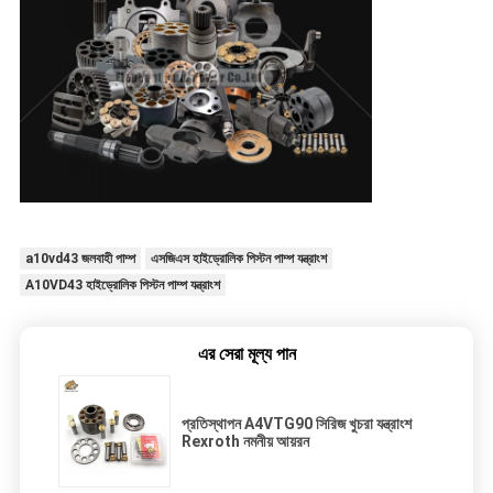
a10vd43 জলবাহী পাম্প
এসজিএস হাইড্রোলিক পিস্টন পাম্প যন্ত্রাংশ
A10VD43 হাইড্রোলিক পিস্টন পাম্প যন্ত্রাংশ
এর সেরা মূল্য পান
প্রতিস্থাপন A4VTG90 সিরিজ খুচরা যন্ত্রাংশ
Rexroth নমনীয় আয়রন