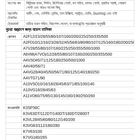
অংশের নাম
সিলিন্ডার ব্লক, পিস্টন, রিটেইনার প্লেট, বল গাইড, ভালভ প্লেট, ড্রাইভ শ্যাফ্ট, সোয়াশ
প্লেট এবং আরও অনেক কিছু
প্রসেসিং
কাটিং, লেদ, মেশিনিং সেন্টার, তাপ চিকিত্সা, গ্রাইন্ড, হোনিং, burring এবং তাই
টেকনিক
ট্রেডমার্ক
হাতির তরল শক্তি, নিরপেক্ষ লেবেল, বা ক্লায়েন্টের প্রয়োজন অনুযায়ী
খুচরা যন্ত্রাংশ জন্য মডেল তালিকা
রেক্সরথ
A2F12/23/28/55/80/107/160/200/225/250/335/500
A2FO10/12/16/23/28/32/45/56/63/80/90/107/125/160/180/200/250/5
A7V28/55/80/107/160/225/250/355/500/1000
A6VM(A7VO)/12/28/55/80/107/160/200/250/355/500
A4VSO45/71/125/180/250/500/1000
A4V40/56/71
A4VG28/40/45/50/56/71/90/125/140/180/250
A4VTG71/90
A10VSO10/16/18/28/45/63/71/85/100/140
A10VG18/28/45/63
A11VO60/75/95/130/145/160/190/250/260
কাওয়াসাকি
K3SP36C
K3V63DT/112DT/140DT/180DT/280DT
K3VL28/45/60/80/112/140/200
K3VG63/112/180/280
K7V63/100
K7VG180/265