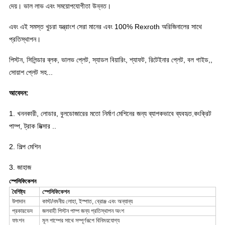
দেয়। ভাল লাভ এবং সময়োপযোগীতা উন্নত।
এবং এই সমস্ত খুচরা যন্ত্রাংশ সেরা মানের এবং 100% Rexroth অরিজিনালের সাথে
প্রতিস্থাপন।
পিস্টন, সিলিন্ডার ব্লক, ভালভ প্লেট, স্যাডল বিয়ারিং, শ্যাফট, রিটেইনার প্লেট, বল গাইড,,
সোয়াশ প্লেট সহ...
আবেদন:
1. খননকারী, লোডার, বুলডোজারের মতো নির্মাণ মেশিনের জন্য ব্যাপকভাবে ব্যবহৃত
,
কংক্রিট
পাম্প, ট্রাক মিক্সার ..
2. শিল্প মেশিন
3. জাহাজ
স্পেসিফিকেশন
বৈশিষ্ট্য
স্পেসিফিকেশন
উপাদান
কাস্ট/নমনীয় লোহা, ইস্পাত, ব্রোঞ্জ এবং অন্যান্য
প্রকারভেদ
জলবাহী পিস্টন পাম্প জন্য প্রতিস্থাপন অংশ
ফাংশন
মূল পাম্পের সাথে সম্পূর্ণরূপে বিনিময়যোগ্য