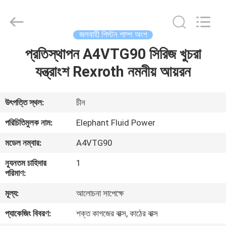
2026
Elephant
Fluid
Power
Co.,Ltd.
জলবাহী পিস্টন পাম্প অংশ
All
Rights
Reserved.
প্রতিস্থাপন A4VTG90 সিরিজ খুচরা
বাড়ি
যন্ত্রাংশ Rexroth নমনীয় আয়রন
পণ্য
উৎপত্তি স্থল:
চীন
আমাদের
পরিচিতিমুলক নাম:
Elephant Fluid Power
সম্পর্কে
মডেল নম্বার:
A4VTG90
ন্যূনতম চাহিদার
1
কারখানা
পরিমাণ:
ভ্রমণ
মূল্য:
আলোচনা সাপেক্ষে
প্যাকেজিং বিবরণ:
শক্ত কাগজের বাক্স, কাঠের বাক্স
মান