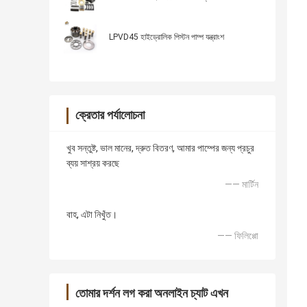
LPVD45 হাইড্রোলিক পিস্টন পাম্প যন্ত্রাংশ
ক্রেতার পর্যালোচনা
খুব সন্তুষ্ট, ভাল মানের, দ্রুত বিতরণ, আমার পাম্পের জন্য প্রচুর
ব্যয় সাশ্রয় করছে
—— মার্টিন
বাহ, এটা নিখুঁত।
—— ফিলিপ্পো
তোমার দর্শন লগ করা অনলাইন চ্যাট এখন