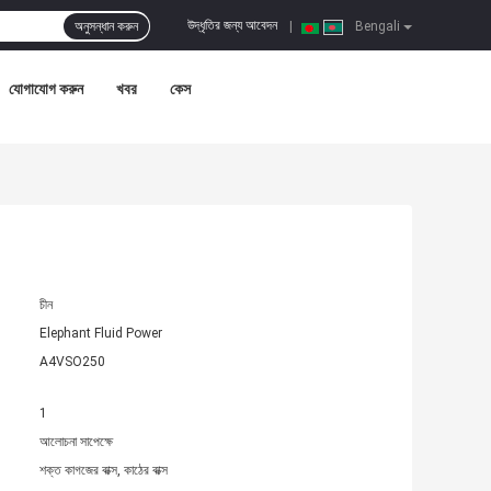
উদ্ধৃতির জন্য আবেদন
অনুসন্ধান করুন
|
Bengali
যোগাযোগ করুন
খবর
কেস
চীন
Elephant Fluid Power
A4VSO250
1
আলোচনা সাপেক্ষে
শক্ত কাগজের বাক্স, কাঠের বাক্স