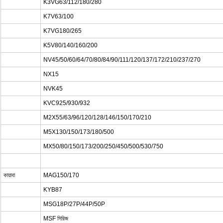
K3VG63/112/180/280
K7V63/100
K7VG180/265
K5V80/140/160/200
NV45/50/60/64/70/80/84/90/111/120/137/172/210/237/270
NX15
NVK45
KVC925/930/932
M2X55/63/96/120/128/146/150/170/210
M5X130/150/173/180/500
MX50/80/150/173/200/250/450/500/530/750
কায়াবা
MAG150/170
KYB87
MSG18P/27P/44P/50P
MSF সিরিজ