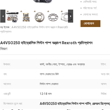
ডেলিভারি সময়:
পরিশোধের শর্ত:
যোগানের ক্ষমতা:
যোগাযোগ
বড় ইমেজ :
A4VSO250 হাইড্রোলিক পিস্টন পাম্প যন্ত্রাংশ Rexroth
প্রতিস্থাপন
A4VSO250 হাইড্রোলিক পিস্টন পাম্প যন্ত্রাংশ Rexroth প্রতিস্থাপন
বিবরণ
উপাদান:
কাস্ট, নমনীয় লোহা, ইস্পাত, ব্রোঞ্জ এবং অন্যান্য
টাইপ:
নাম:
পাম্প মেরামতের কিট
অন্য নাম:
আবেদন:
পিস্টন পাম্প মেরামত
আসল:
ওয়ারেন্টি:
12-18 মাস
সিরিজ:
A4VSO250 হাইড্রোলিক পিস্টন পাম্প পার্টস
রেক্সরথ রিপ্লেসম
বিশেষভাবে তুলে ধরা:
,