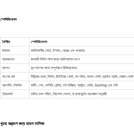
স্পেসিফিকেশন
বৈশিষ্ট্য
স্পেসিফিকেশন
উপাদান
কাস্ট/নমনীয় লোহা, ইস্পাত, ব্রোঞ্জ এবং অন্যান্য
প্রকারভেদ
জলবাহী পিস্টন পাম্প জন্য প্রতিস্থাপন অংশ
ফাংশন
মূল পাম্পের সাথে সম্পূর্ণরূপে বিনিময়যোগ্য
অংশের নাম
সিলিন্ডার ব্লক, পিস্টন, রিটেইনার প্লেট, বল গাইড, ভালভ প্লেট, ড্রাইভ শ্যাফ্ট, সোয়াশ প
প্রসেসিং টেকনিক
কাটিং, লেদ, মেশিনিং সেন্টার, তাপ চিকিত্সা, গ্রাইন্ড, হোনিং, burring এবং তাই
ট্রেডমার্ক
হাতির তরল শক্তি, নিরপেক্ষ লেবেল, বা ক্লায়েন্টের প্রয়োজন অনুযায়ী
খুচরা যন্ত্রাংশ জন্য মডেল তালিকা