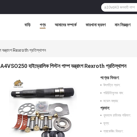
বাড়ি
পণ্য
আমাদের সম্পর্কে
কারখানা ভ্রমণ
মান নিয়ন্ত্রণ
যন্ত্রাংশ Rexroth প্রতিস্থাপন
A4VSO250 হাইড্রোলিক পিস্টন পাম্প যন্ত্রাংশ Rexroth প্রতিস্থাপন
পণ্যের বিবরণ:
উৎপত্তি স্থল:
পরিচিতিমুলক নাম:
মডেল নম্বার:
প্রদান:
ন্যূনতম চাহিদার পরিমাণ:
মূল্য:
প্যাকেজিং বিবরণ: