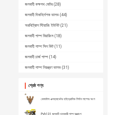
জলবাহী কক্ষপথ মোটর
(28)
জলবাহী দিকনির্দেশক ভালভ
(44)
অরবিট্রোল স্টিয়ারিং ইউনিট
(21)
জলবাহী পাম্প বিয়ারিংস
(18)
জলবাহী পাম্প সিল কিট
(11)
জলবাহী চার্জ পাম্প
(14)
জলবাহী পাম্প নিয়ন্ত্রণ ভালভ
(31)
শ্রেষ্ঠ পণ্য
কোমাটাস এক্সক্যাভেটর হাইড্রোলিক পিস্টন পাম্পের অংশ
Pvh131 জলবাহী খননকারী পাম্প যন্ত্রাংশ