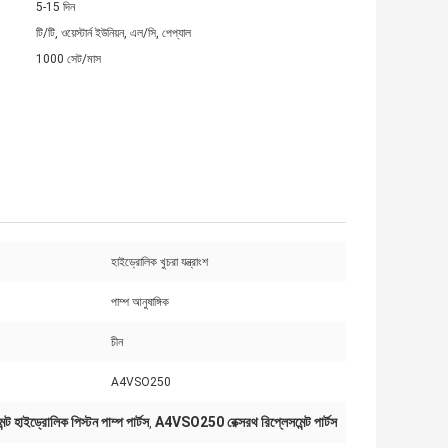
5-15 দিন
টি/টি, ওয়েস্টার্ন ইউনিয়ন, এল/সি, পেপ্যাল
1000 সেট/মাস
হাইড্রোলিক খুচরা যন্ত্রাংশ
পাম্প আনুষাঙ্গিক
চীন
A4VSO250
েন্ট হাইড্রোলিক পিস্টন পাম্প পার্টস
A4VSO250 রেক্সরথ রিপ্লেসমেন্ট পার্টস
,