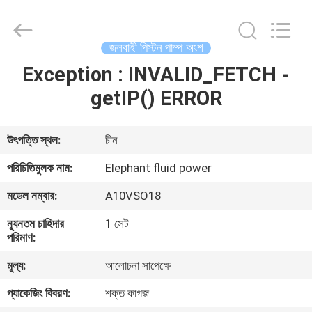
2026
Elephant
Fluid
Power
Co.,Ltd.
জলবাহী পিস্টন পাম্প অংশ
All
Rights
Reserved.
Exception : INVALID_FETCH -
বাড়ি
getIP() ERROR
পণ্য
উৎপত্তি স্থল:
চীন
আমাদের
পরিচিতিমুলক নাম:
Elephant fluid power
সম্পর্কে
মডেল নম্বার:
A10VSO18
ন্যূনতম চাহিদার
1 সেট
কারখানা
পরিমাণ:
ভ্রমণ
মূল্য:
আলোচনা সাপেক্ষে
প্যাকেজিং বিবরণ:
শক্ত কাগজ
মান