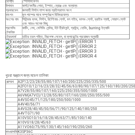
বৈশিষ্ট্য
স্পেসিফিকেশন
উপাদান
কাস্ট/নমনীয় লোহা, ইস্পাত, ব্রোঞ্জ এবং অন্যান্য
প্রকারভেদ
জলবাহী পিস্টন পাম্প জন্য প্রতিস্থাপন অংশ
ফাংশন
মূল পাম্পের সাথে সম্পূর্ণরূপে বিনিময়যোগ্য
অংশের নাম
সিলিন্ডার ব্লক, পিস্টন, রিটেইনার প্লেট, বল গাইড, ভালভ প্লেট, ড্রাইভ শ্যাফ্ট, সোয়াশ প্লেট
এবং আরও অনেক কিছু
প্রসেসিং
কাটিং, লেদ, মেশিনিং সেন্টার, হিট ট্রিটমেন্ট, গ্রাইন্ড, হোনিং, burring ইত্যাদি
টেকনিক
ট্রেডমার্ক
হাতির তরল শক্তি, নিরপেক্ষ লেবেল, বা ক্লায়েন্টের প্রয়োজন অনুযায়ী
খুচরা যন্ত্রাংশ জন্য মডেল তালিকা
রেক্সরথ
A2F12/23/28/55/80/107/160/200/225/250/335/500
A2FO10/12/16/23/28/32/45/56/63/80/90/107/125/160/180/200/25
A7V28/55/80/107/160/225/250/355/500/1000
A6VM(A7VO)/12/28/55/80/107/160/200/250/355/500
A4VSO45/71/125/180/250/500/1000
A4V40/56/71
A4VG28/40/45/50/56/71/90/125/140/180/250
A4VTG71/90
A10VSO10/16/18/28/45/63/71/85/100/140
A10VG18/28/45/63
A11VO60/75/95/130/145/160/190/250/260
কাওয়াসাকি
K3SP36C