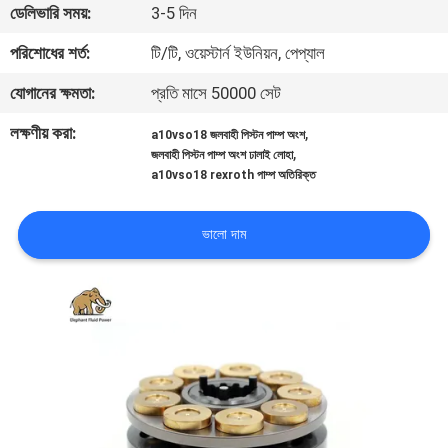
ডেলিভারি সময়:
3-5 দিন
নিয়ন্ত্রণ
পরিশোধের শর্ত:
টি/টি, ওয়েস্টার্ন ইউনিয়ন, পেপ্যাল
যোগাযোগ
যোগানের ক্ষমতা:
প্রতি মাসে 50000 সেট
করুন
লক্ষণীয় করা:
,
a10vso18 জলবাহী পিস্টন পাম্প অংশ
,
জলবাহী পিস্টন পাম্প অংশ ঢালাই লোহা
a10vso18 rexroth পাম্প অতিরিক্ত
খবর
ভালো দাম
কেস
সাইট
ম্যাপ
PRIVACY