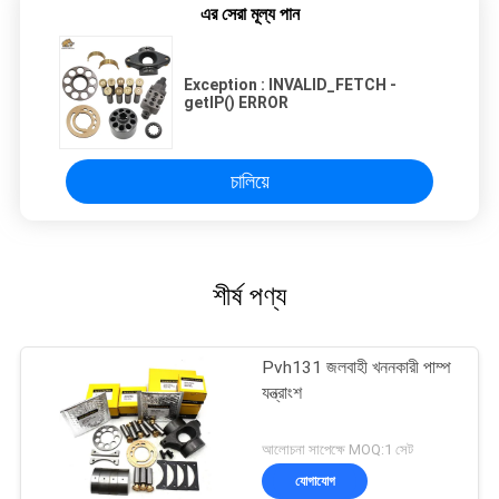
এর সেরা মূল্য পান
Exception : INVALID_FETCH -
getIP() ERROR
চালিয়ে
শীর্ষ পণ্য
Pvh131 জলবাহী খননকারী পাম্প
যন্ত্রাংশ
আলোচনা সাপেক্ষে MOQ:1 সেট
যোগাযোগ