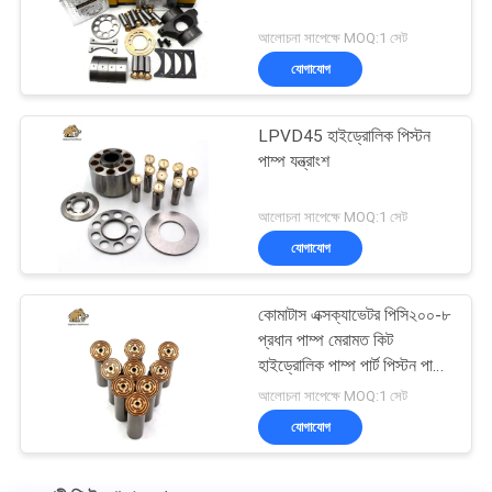
আলোচনা সাপেক্ষে MOQ:1 সেট
যোগাযোগ
LPVD45 হাইড্রোলিক পিস্টন
পাম্প যন্ত্রাংশ
আলোচনা সাপেক্ষে MOQ:1 সেট
যোগাযোগ
কোমাটাস এক্সক্যাভেটর পিসি২০০-৮
প্রধান পাম্প মেরামত কিট
হাইড্রোলিক পাম্প পার্ট পিস্টন পাম্প
রক্ষণাবেক্ষণ মেরামতের পরিষেবা
আলোচনা সাপেক্ষে MOQ:1 সেট
যোগাযোগ