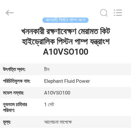
2026
Elephant
Fluid
Power
Co.,Ltd.
জলবাহী পিস্টন পাম্প অংশ
All
Rights
Reserved.
খননকারী রক্ষণাবেক্ষণ মেরামত কিট
বাড়ি
হাইড্রোলিক পিস্টন পাম্প যন্ত্রাংশ
পণ্য
A10VSO100
আমাদের
উৎপত্তি স্থল:
চীন
সম্পর্কে
পরিচিতিমুলক নাম:
Elephant Fluid Power
মডেল নম্বার:
A10VSO100
কারখানা
ন্যূনতম চাহিদার
1 সেট
ভ্রমণ
পরিমাণ:
মূল্য:
আলোচনা সাপেক্ষে
মান