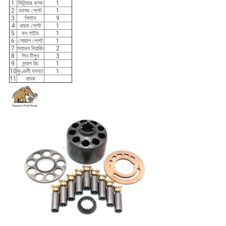
1
সিলিন্ডার ব্লক
1
2
ভালভ প্লেট
1
3
পিস্টন
9
4
ধারক প্লেট
1
5
বল গাইড
1
6
সোয়াশ প্লেট
1
7
স্যাডল বিয়ারিং
2
8
পিন টিপুন
3
9
স্ন্যাপ রিং
1
10
কুণ্ডলী বসন্ত
1
11
ধাবক