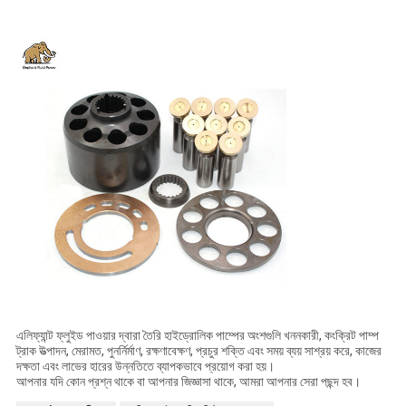
এলিফ্যান্ট ফ্লুইড পাওয়ার দ্বারা তৈরি হাইড্রোলিক পাম্পের অংশগুলি খননকারী, কংক্রিট পাম্প
ট্রাক উত্পাদন, মেরামত, পুনর্নির্মাণ, রক্ষণাবেক্ষণ, প্রচুর শক্তি এবং সময় ব্যয় সাশ্রয় করে, কাজের
দক্ষতা এবং লাভের হারের উন্নতিতে ব্যাপকভাবে প্রয়োগ করা হয়।
আপনার যদি কোন প্রশ্ন থাকে বা আপনার জিজ্ঞাসা থাকে, আমরা আপনার সেরা পছন্দ হব।