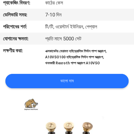
প্যাকেজিং বিবরণ:
কাঠের কেস
নিয়ন্ত্রণ
ডেলিভারি সময়:
7-10 দিন
যোগাযোগ
পরিশোধের শর্ত:
টি/টি, ওয়েস্টার্ন ইউনিয়ন, পেপ্যাল
করুন
যোগানের ক্ষমতা:
প্রতি মাসে 5000 সেট
লক্ষণীয় করা:
,
এক্সকাভেটর মেরামত হাইড্রোলিক পিস্টন পাম্প যন্ত্রাংশ
খবর
,
A10VSO100 হাইড্রোলিক পিস্টন পাম্প যন্ত্রাংশ
খননকারী Rexroth পাম্প যন্ত্রাংশ A10VSO
কেস
ভালো দাম
সাইট
ম্যাপ
PRIVACY