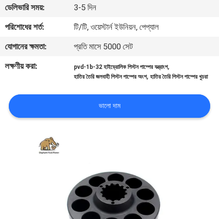
ডেলিভারি সময়:
3-5 দিন
নিয়ন্ত্রণ
পরিশোধের শর্ত:
টি/টি, ওয়েস্টার্ন ইউনিয়ন, পেপ্যাল
যোগাযোগ
যোগানের ক্ষমতা:
প্রতি মাসে 5000 সেট
করুন
লক্ষণীয় করা:
,
pvd-1b-32 হাইড্রোলিক পিস্টন পাম্পের যন্ত্রাংশ
,
হাতির তৈরি জলবাহী পিস্টন পাম্পের অংশ
হাতির তৈরি পিস্টন পাম্পের খুচরা
খবর
ভালো দাম
কেস
সাইট
ম্যাপ
PRIVACY