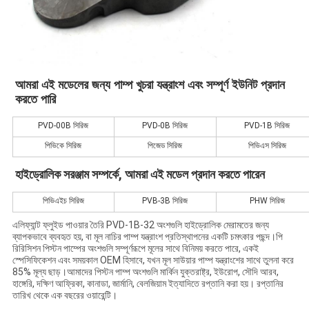
আমরা এই মডেলের জন্য পাম্প খুচরা যন্ত্রাংশ এবং সম্পূর্ণ ইউনিট প্রদান 
করতে পারি
PVD-00B সিরিজ
PVD-0B সিরিজ
PVD-1B সিরিজ
পিভিকে সিরিজ
পিজেড সিরিজ
পিভিএস সিরিজ
হাইড্রোলিক সরঞ্জাম সম্পর্কে, আমরা এই মডেল প্রদান করতে পারেন
পিভিএইচ সিরিজ
PVB-3B সিরিজ
PHW সিরিজ
এলিফ্যান্ট ফ্লুইড পাওয়ার তৈরি PVD-1B-32 অংশগুলি হাইড্রোলিক মেরামতের জন্য
ব্যাপকভাবে ব্যবহৃত হয়, বা মূল নাচির পাম্প যন্ত্রাংশ প্রতিস্থাপনের একটি চমৎকার পছন্দ।পি
রিরিসিশন পিস্টন পাম্পের অংশগুলি সম্পূর্ণরূপে মূলের সাথে বিনিময় করতে পারে, একই
স্পেসিফিকেশন এবং সময়কাল OEM হিসাবে, যখন মূল সাউয়ার পাম্প যন্ত্রাংশের সাথে তুলনা করে
85% মূল্য ছাড়।আমাদের পিস্টন পাম্প অংশগুলি মার্কিন যুক্তরাষ্ট্র, ইউরোপ, সৌদি আরব,
হাঙ্গেরি, দক্ষিণ আফ্রিকা, কানাডা, জার্মানি, বেলজিয়াম ইত্যাদিতে রপ্তানি করা হয়। রপ্তানির
তারিখ থেকে এক বছরের ওয়ারেন্টি।