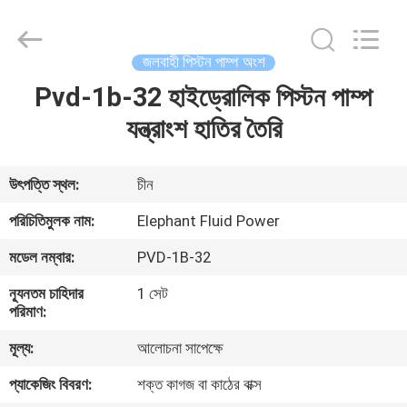
2026
Elephant
Fluid
Power
Co.,Ltd.
জলবাহী পিস্টন পাম্প অংশ
All
Rights
Reserved.
Pvd-1b-32 হাইড্রোলিক পিস্টন পাম্প
বাড়ি
যন্ত্রাংশ হাতির তৈরি
পণ্য
উৎপত্তি স্থল:
চীন
আমাদের
পরিচিতিমুলক নাম:
Elephant Fluid Power
সম্পর্কে
মডেল নম্বার:
PVD-1B-32
ন্যূনতম চাহিদার
1 সেট
কারখানা
পরিমাণ:
ভ্রমণ
মূল্য:
আলোচনা সাপেক্ষে
প্যাকেজিং বিবরণ:
শক্ত কাগজ বা কাঠের বাক্স
মান