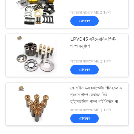
আলোচনা সাপেক্ষে MOQ:1 সেট
যোগাযোগ
LPVD45 হাইড্রোলিক পিস্টন
পাম্প যন্ত্রাংশ
আলোচনা সাপেক্ষে MOQ:1 সেট
যোগাযোগ
কোমাটাস এক্সক্যাভেটর পিসি২০০-৮
প্রধান পাম্প মেরামত কিট
হাইড্রোলিক পাম্প পার্ট পিস্টন পাম্প
রক্ষণাবেক্ষণ মেরামতের পরিষেবা
আলোচনা সাপেক্ষে MOQ:1 সেট
যোগাযোগ