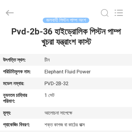
2026
Elephant
Fluid
Power
Co.,Ltd.
জলবাহী পিস্টন পাম্প অংশ
All
Rights
Reserved.
Pvd-2b-36 হাইড্রোলিক পিস্টন পাম্প
বাড়ি
খুচরা যন্ত্রাংশ কাস্ট
পণ্য
উৎপত্তি স্থল:
চীন
আমাদের
পরিচিতিমুলক নাম:
Elephant Fluid Power
সম্পর্কে
মডেল নম্বার:
PVD-2B-32
ন্যূনতম চাহিদার
1 সেট
কারখানা
পরিমাণ:
ভ্রমণ
মূল্য:
আলোচনা সাপেক্ষে
প্যাকেজিং বিবরণ:
শক্ত কাগজ বা কাঠের বাক্স
মান