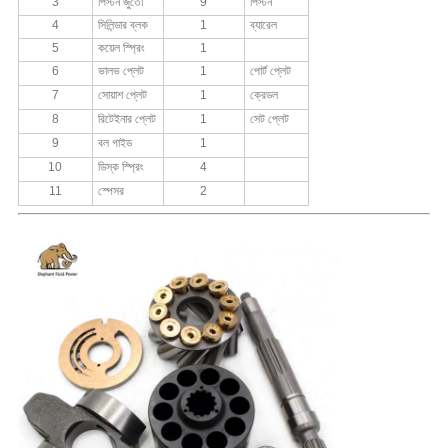
3
পিস্টন জুতো
9
পিস্টন
4
সিলিন্ডার ব্লক
1
ব্যারেল
5
কয়েল স্প্রিং
1
6
ভালভ প্লেট
1
পোর্ট প্লেট
7
সোয়াশ প্লেট
1
ক্রেডল
8
রিটেইনার প্লেট
1
সেট প্লেট
9
বল গাইড
1
10
ডিস্ক স্প্রিং
4
11
স্পেসর
2