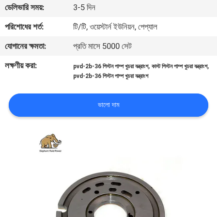
ডেলিভারি সময়:
3-5 দিন
নিয়ন্ত্রণ
পরিশোধের শর্ত:
টি/টি, ওয়েস্টার্ন ইউনিয়ন, পেপ্যাল
যোগাযোগ
যোগানের ক্ষমতা:
প্রতি মাসে 5000 সেট
করুন
লক্ষণীয় করা:
,
,
pvd-2b-36 পিস্টন পাম্প খুচরা যন্ত্রাংশ
কাস্ট পিস্টন পাম্প খুচরা যন্ত্রাংশ
pvd-2b-36 পিস্টন পাম্প খুচরা যন্ত্রাংশ
খবর
ভালো দাম
কেস
সাইট
ম্যাপ
PRIVACY