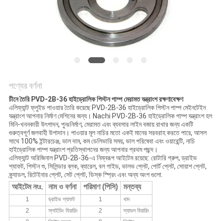
POLICY
পণ্যের বর্ণনা
চীনে তৈরি PVD-2B-36 হাইড্রোলিক পিস্টন পাম্প মেরামত যন্ত্রাংশ রক্ষণাবেক্ষণ
এলিফ্যান্ট ফ্লুইড পাওয়ার তৈরি করেছে PVD-2B-36 হাইড্রোলিক পিস্টন পাম্প মেইনটেইন
যন্ত্রাংশ আপনার নির্মাণ মেশিনের জন্য। Nachi PVD-2B-36 হাইড্রোলিক পাম্প যন্ত্রাংশ হল
মিনি-খননকারী উৎপাদন, পুনঃনির্মাণ, মেরামত এবং ব্যবসার লাইন বজায় রাখার জন্য একটি
গুরুত্বপূর্ণ জলবাহী উপাদান। পাওয়ার মূল নাচির মতো একই মানের সরবরাহ করতে পারে, আসল
সাথে 100% ইন্টারচেঞ্জ, ভাল দাম, কম ডেলিভারি সময়, ভাল পরিষেবা এবং ওয়ারেন্টি, নাচি
হাইড্রোলিক পাম্প যন্ত্রাংশ প্রতিস্থাপনের জন্য আপনার প্রথম পছন্দ।
এলিফ্যান্ট অরিজিনাল PVD-2B-36-এ নিম্নরূপ আইটেম রয়েছে: রোটারি গ্রুপ, ড্রাইভ
শ্যাফট, পিস্টন শু, সিলিন্ডার ব্লক, ব্যারেল, বল গাইড, ভালভ প্লেট, পোর্ট প্লেট, সোয়াশ প্লেট,
ক্র্যাডল, রিটেইনার প্লেট, সেট প্লেট, ডিস্ক স্প্রিং এবং অন্য অংশ গুলো.
আইটেম নংঃ.
নাম ও বর্ণনা
পরিমাণ (পিসি)
মন্তব্য
1
ড্রাইভ শ্যাফট
1
খাদ
2
স্লাইডিং বিয়ারিং
2
স্যাডল বিয়ারিং