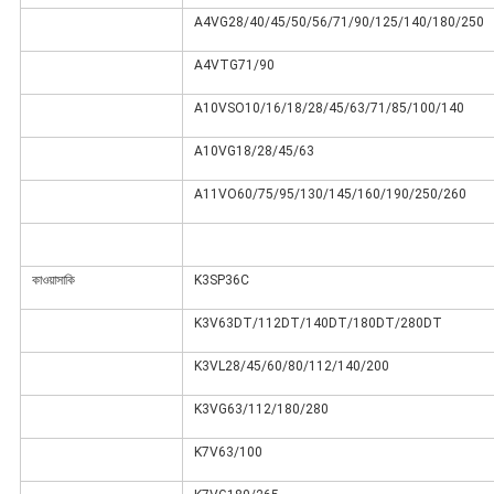
A4VG28/40/45/50/56/71/90/125/140/180/250
A4VTG71/90
A10VSO10/16/18/28/45/63/71/85/100/140
A10VG18/28/45/63
A11VO60/75/95/130/145/160/190/250/260
কাওয়াসাকি
K3SP36C
K3V63DT/112DT/140DT/180DT/280DT
K3VL28/45/60/80/112/140/200
K3VG63/112/180/280
K7V63/100