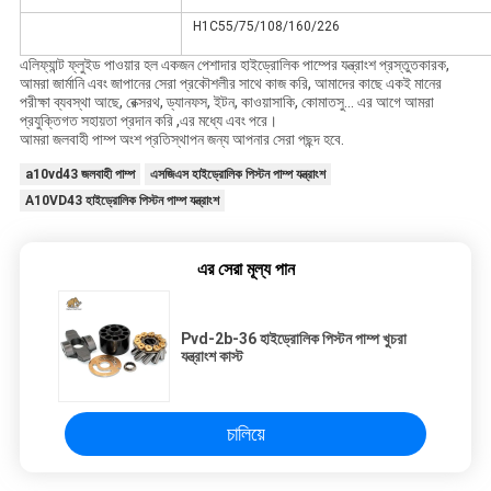
H1C55/75/108/160/226
এলিফ্যান্ট ফ্লুইড পাওয়ার হল একজন পেশাদার হাইড্রোলিক পাম্পের যন্ত্রাংশ প্রস্তুতকারক,
আমরা জার্মানি এবং জাপানের সেরা প্রকৌশলীর সাথে কাজ করি, আমাদের কাছে একই মানের
পরীক্ষা ব্যবস্থা আছে, রেক্সরথ, ড্যানফস, ইটন, কাওয়াসাকি, কোমাতসু... এর আগে আমরা
প্রযুক্তিগত সহায়তা প্রদান করি ,এর মধ্যে এবং পরে।
আমরা জলবাহী পাম্প অংশ প্রতিস্থাপন জন্য আপনার সেরা পছন্দ হবে.
a10vd43 জলবাহী পাম্প
এসজিএস হাইড্রোলিক পিস্টন পাম্প যন্ত্রাংশ
A10VD43 হাইড্রোলিক পিস্টন পাম্প যন্ত্রাংশ
এর সেরা মূল্য পান
Pvd-2b-36 হাইড্রোলিক পিস্টন পাম্প খুচরা
যন্ত্রাংশ কাস্ট
চালিয়ে