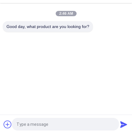
ভোলভো কাস্ট আয়রন গিয়ার পাম্প VOE 14537295 আসল প্রতিস্থাপনের জন্য
2:46 AM
VOLLVO কাস্ট আয়রন গিয়ার পাম্প VOE 14782798 মূল প্রতিস্থাপনের জন্য
Good day, what product are you looking for?
সব
জলবাহী পিস্টন পাম্প অংশ
জলবাহী ভ্যান পাম্প যন্ত্রাংশ
নির্মাণ যন্ত্রপাতি খুচরা যন্ত্রাংশ
জলবাহী ট্রাক্টর পাম্প
হাইড্রোলিক পিস্টন পাম্প
জলবাহী কক্ষপথ মোটর
জলবাহী দিকনির্দেশক ভালভ
অরবিট্রোল স্টিয়ারিং ইউনিট
উদ্ধৃতির জন্য আবেদন