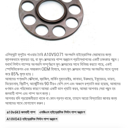
এলিফ্যান্ট ফ্লুইড পাওয়ার তৈরি A10VSO71 অংশগুলি হাইড্রোলিক মেরামতের জন্য
ব্যাপকভাবে ব্যবহৃত হয়, বা মূল রেক্সরথের পাম্প যন্ত্রাংশ প্রতিস্থাপনের একটি চমৎকার পছন্দ।
যথার্থ পিস্টন পাম্পের অংশগুলি সম্পূর্ণরূপে মূল রেক্সরথের সাথে বিনিময় করতে পারে, একই
স্পেসিফিকেশন এবং সময়কাল OEM হিসাবে, যখন মূল রেক্সরথ পাম্পের অংশগুলির সাথে তুলনা
করে 85% মূল্য ছাড়।
আমাদের পণ্যগুলি মেক্সিকো, ব্রাজিল, মার্কিন যুক্তরাষ্ট্র, কানাডা, উরুগুয়ে, ইকুয়েডর, ভারত,
ভিয়েতনাম, ব্রিটিশ, আর্জেন্টিনায় 90 টিরও বেশি দেশ এবং অঞ্চলে রপ্তানি করা হয়েছে, আমাদের
গুণমান এবং পরিষেবার কারণে আমরা একটি ভাল খ্যাতি করব, আমরা আপনার সেরা পছন্দ হব
জলবাহী পাম্প এবং পাম্প অংশ জন্য।
আপনার যদি প্রয়োজনীয়তা থাকে বা কোন প্রশ্ন থাকে, তাহলে আরো বিস্তারিত জানার জন্য
আমাদের সাথে যোগাযোগ করুন।
a10vd43 জলবাহী পাম্প
এসজিএস হাইড্রোলিক পিস্টন পাম্প যন্ত্রাংশ
A10VD43 হাইড্রোলিক পিস্টন পাম্প যন্ত্রাংশ