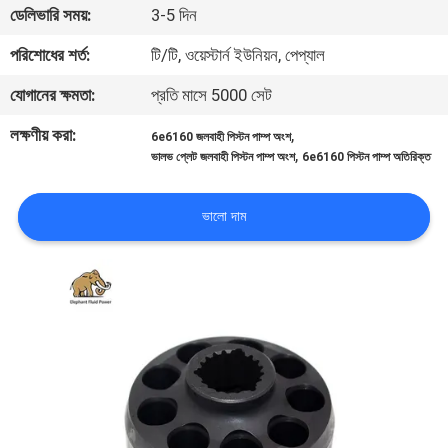
ডেলিভারি সময়:
3-5 দিন
নিয়ন্ত্রণ
পরিশোধের শর্ত:
টি/টি, ওয়েস্টার্ন ইউনিয়ন, পেপ্যাল
যোগাযোগ
যোগানের ক্ষমতা:
প্রতি মাসে 5000 সেট
করুন
লক্ষণীয় করা:
,
6e6160 জলবাহী পিস্টন পাম্প অংশ
,
ভালভ প্লেট জলবাহী পিস্টন পাম্প অংশ
6e6160 পিস্টন পাম্প অতিরিক্ত
খবর
ভালো দাম
কেস
সাইট
ম্যাপ
PRIVACY