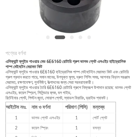
POLICY
পণ্যের বর্ণনা
এলিফ্যান্ট ফ্লুইড পাওয়ার মেড 6E6160 রোটারি গ্রুপ ভালভ প্লেট এলএইচ হাইড্রোলিক
পাম্প মেইনটেন মেরামত কিট
এলিফ্যান্ট ফ্লুইড পাওয়ার 6E6160 হাইড্রোলিক পাম্প মেইনটেইন মেরামত কিট এবং রোটারি
গ্রুপ প্রদান করতে পারে, সমান মানের, উপযুক্ত মূল্য, দ্রুত শিপিং সময়, আপনার বিড়াল সরঞ্জাম
মেরামত, রক্ষণাবেক্ষণ, পুনর্নির্মাণ, উত্পাদনের জন্য সেরা সরবরাহকারী।
এলিফ্যান্ট ফ্লুইড পাওয়ার তৈরি 6E6160 রোটারি গ্রুপে নিম্নরূপ উপাদান রয়েছে: ভালভ প্লেট
এলএইচ, কয়েল স্প্রিগ, সিলিন্ডার ব্লক, বল গাইড,
রিটেইনার প্লেট, পিস্টন জুতা, সোয়াশ প্লেট, স্যাডল বিয়ারিং, ড্রাইভ শ্যাফট।
আইটেম নংঃ.
নাম ও বর্ণনা
পরিমাণ (পিসি)
মন্তব্য
1
ভালভ প্লেট এলএইচ
1
পোর্ট প্লেট
2
কয়েল স্প্রিং
1
বসন্ত