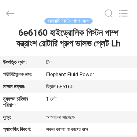
2026
Elephant
Fluid
Power
Co.,Ltd.
জলবাহী পিস্টন পাম্প অংশ
All
Rights
Reserved.
6e6160 হাইড্রোলিক পিস্টন পাম্প
বাড়ি
যন্ত্রাংশ রোটারি গ্রুপ ভালভ প্লেট Lh
পণ্য
উৎপত্তি স্থল:
চীন
আমাদের
পরিচিতিমুলক নাম:
Elephant Fluid Power
সম্পর্কে
মডেল নম্বার:
বিড়াল 6E6160
ন্যূনতম চাহিদার
1 সেট
কারখানা
পরিমাণ:
ভ্রমণ
মূল্য:
আলোচনা সাপেক্ষে
প্যাকেজিং বিবরণ:
শক্ত কাগজ বা কাঠের বাক্স
মান