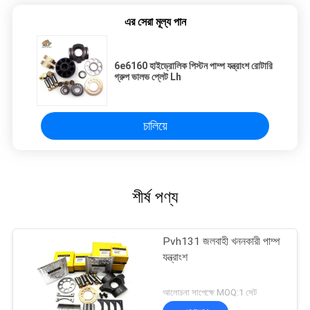
এর সেরা মূল্য পান
6e6160 হাইড্রোলিক পিস্টন পাম্প যন্ত্রাংশ রোটারি
গ্রুপ ভালভ প্লেট Lh
চালিয়ে
শীর্ষ পণ্য
Pvh131 জলবাহী খননকারী পাম্প
যন্ত্রাংশ
আলোচনা সাপেক্ষে MOQ:1 সেট