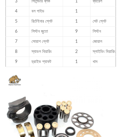
3
সিলিন্ডার ব্লক
1
ব্যারেল
4
বল গাইড
1
5
রিটেইনার প্লেট
1
সেট প্লেট
6
পিস্টন জুতো
9
পিস্টন
7
সোয়াশ প্লেট
1
জোয়াল
8
স্যাডল বিয়ারিং
2
স্লাইডিং বিয়ারিং
9
ড্রাইভ শ্যাফট
1
খাদ