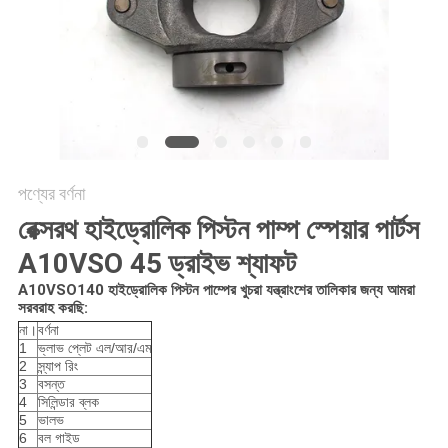
POLICY
পণ্যের বর্ণনা
রেক্সরথ হাইড্রোলিক পিস্টন পাম্প স্পেয়ার পার্টস
A10VSO 45 ড্রাইভ শ্যাফট
A10VSO140 হাইড্রোলিক পিস্টন পাম্পের খুচরা যন্ত্রাংশের তালিকার জন্য আমরা
সরবরাহ করছি:
না।
বর্ণনা
1
ভ্লাভ প্লেট এল/আর/এম
2
স্ন্যাপ রিং
3
বসন্ত
4
সিলিন্ডার ব্লক
5
ভালভ
6
বল গাইড