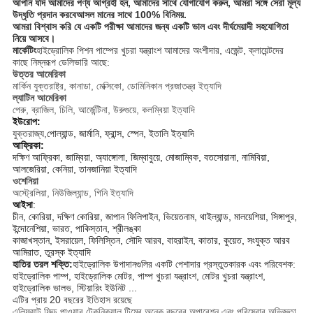
আপনি যদি আমাদের পণ্য আগ্রহী হন, আমাদের সাথে যোগাযোগ করুন, আমরা সঙ্গে সেরা মূল্য
উদ্ধৃতি প্রদান করবে
আসল মানের সাথে 100% বিনিময়
.
আমরা বিশ্বাস করি যে একটি পরীক্ষা আমাদের জন্য একটি ভাল এবং দীর্ঘমেয়াদী সহযোগিতা
নিয়ে আসবে।
মার্কেটিং
হাইড্রোলিক পিশন পাম্পের খুচরা যন্ত্রাংশ আমাদের অংশীদার, এজেন্ট, ক্লায়েন্টদের
কাছে নিম্নরূপ ডেলিভারি আছে:
উত্তর আমেরিকা
মার্কিন যুক্তরাষ্ট্র, কানাডা, মেক্সিকো, ডোমিনিকান প্রজাতন্ত্র ইত্যাদি
ল্যাটিন আমেরিকা
পেরু, ব্রাজিল, চিলি, আর্জেন্টিনা, উরুগুয়ে, কলম্বিয়া ইত্যাদি
ইউরোপ:
যুক্তরাজ্য,
পোল্যান্ড, জার্মানি, ফ্রান্স, স্পেন, ইতালি ইত্যাদি
আফ্রিকা:
দক্ষিণ আফ্রিকা, জাম্বিয়া, অ্যাঙ্গোলা, জিম্বাবুয়ে, মোজাম্বিক, বতসোয়ানা, নামিবিয়া,
আলজেরিয়া, কেনিয়া, তানজানিয়া ইত্যাদি
ওশেনিয়া
অস্ট্রেলিয়া, নিউজিল্যান্ড, গিনি ইত্যাদি
আইসা
:
চীন, কোরিয়া, দক্ষিণ কোরিয়া, জাপান ফিলিপাইন, ভিয়েতনাম, থাইল্যান্ড, মালয়েশিয়া, সিঙ্গাপুর,
ইন্দোনেশিয়া, ভারত, পাকিস্তান, শ্রীলঙ্কা
কাজাখস্তান, ইসরায়েল, ফিলিস্তিন, সৌদি আরব, বাহরাইন, কাতার, কুয়েত, সংযুক্ত আরব
আমিরাত, তুরস্ক ইত্যাদি
হাতির তরল শক্তি:
হাইড্রোলিক উপাদানগুলির একটি পেশাদার প্রস্তুতকারক এবং পরিবেশক:
হাইড্রোলিক পাম্প, হাইড্রোলিক মোটর, পাম্প খুচরা যন্ত্রাংশ, মোটর খুচরা যন্ত্রাংশ,
হাইড্রোলিক ভালভ, স্টিয়ারিং ইউনিট ...
এটির প্রায় 20 বছরের ইতিহাস রয়েছে
এলিফ্যান্ট ফিল্ড পাওয়ার টেকনিক্যাল টিমের অনেক বছরের অপারেশন এবং পরিষেবার অভিজ্ঞতা