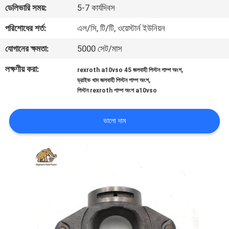
ডেলিভারি সময়:
5-7 কার্যদিবস
নিয়ন্ত্রণ
পরিশোধের শর্ত:
এল/সি, টি/টি, ওয়েস্টার্ন ইউনিয়ন
যোগাযোগ
যোগানের ক্ষমতা:
5000 সেট/মাস
করুন
লক্ষণীয় করা:
,
rexroth a10vso 45 জলবাহী পিস্টন পাম্প অংশ
,
ড্রাইভ খাদ জলবাহী পিস্টন পাম্প অংশ
পিস্টন rexroth পাম্প অংশ a10vso
খবর
ভালো দাম
কেস
সাইট
ম্যাপ
PRIVACY