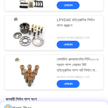
যোগাযোগ
LPVD45 হাইড্রোলিক পিস্টন
পাম্প যন্ত্রাংশ
আলোচনা সাপেক্ষে MOQ:1 সেট
যোগাযোগ
কোমাটাস এক্সক্যাভেটর পিসি২০০-৮
প্রধান পাম্প মেরামত কিট
হাইড্রোলিক পাম্প পার্ট পিস্টন পাম্প
রক্ষণাবেক্ষণ মেরামতের পরিষেবা
আলোচনা সাপেক্ষে MOQ:1 সেট
যোগাযোগ
জলবাহী পিস্টন পাম্প অংশ