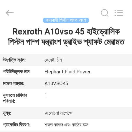
2026
Elephant
Fluid
Power
Co.,Ltd.
জলবাহী পিস্টন পাম্প অংশ
All
Rights
Reserved.
Rexroth A10vso 45 হাইড্রোলিক
বাড়ি
পিস্টন পাম্প যন্ত্রাংশ ড্রাইভ শ্যাফট মেরামত
পণ্য
উৎপত্তি স্থল:
হেবেই, চীন
আমাদের
পরিচিতিমুলক নাম:
Elephant Fluid Power
সম্পর্কে
মডেল নম্বার:
A10VSO45
ন্যূনতম চাহিদার
1
কারখানা
পরিমাণ:
ভ্রমণ
মূল্য:
আলোচনা সাপেক্ষে
প্যাকেজিং বিবরণ:
শক্ত কাগজ এবং কাঠের বাক্স
মান