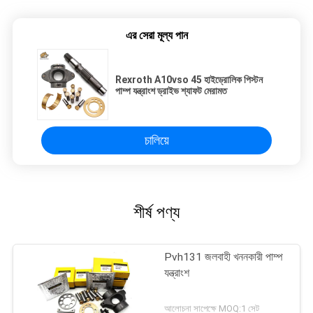
এর সেরা মূল্য পান
Rexroth A10vso 45 হাইড্রোলিক পিস্টন
পাম্প যন্ত্রাংশ ড্রাইভ শ্যাফট মেরামত
চালিয়ে
শীর্ষ পণ্য
Pvh131 জলবাহী খননকারী পাম্প
যন্ত্রাংশ
আলোচনা সাপেক্ষে MOQ:1 সেট