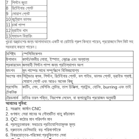
7
পিস্টন জুতা
8
রিটেইনার প্লেট
9
সোয়াশ প্লেট
10
কন্ট্রোল ভালভ
11
চার্জ পাম্প
12
ড্রাইভ খাদ
13
স্যাডল বিয়ারিং
খুচরা যন্ত্রাংশের জন্য আলাদাভাবে একটি বা রোটারি গ্রুপ কিনতে পারেন, প্রয়োজনে সিল কিট সহ
সরবরাহ করতে পারেন।
বৈশিষ্ট্য
স্পেসিফিকেশন
উপাদান
কাস্ট/নমনীয় লোহা, ইস্পাত, ব্রোঞ্জ এবং অন্যান্য
প্রকারভেদ
জলবাহী পিস্টন পাম্প জন্য প্রতিস্থাপন অংশ
ফাংশন
মূল পাম্পের সাথে সম্পূর্ণরূপে বিনিময়যোগ্য
অংশের নাম
সিলিন্ডার ব্লক, পিস্টন, রিটেইনার প্লেট, বল গাইড, ভালভ প্লেট, ড্রাইভ শ্যাফ্ট,
সোয়াশ প্লেট এবং আরও অনেক কিছু
প্রসেসিং
কাটিং, লেদ, মেশিনিং সেন্টার, তাপ চিকিত্সা, গ্রাইন্ড, হোনিং, burring এবং তাই
টেকনিক
ট্রেডমার্ক
হাতির তরল শক্তি, নিরপেক্ষ লেবেল, বা ক্লায়েন্টের প্রয়োজন অনুযায়ী
আমাদের সুবিধা
:
1. সরঞ্জাম: জার্মান CNC
2. গুণমান: সেরা মানের অ লৌহঘটিত ধাতু কাঁচামাল
3. QC: কঠোর মান পরিদর্শন মান
4. প্রস্তুতকারক: সবচেয়ে প্রতিযোগিতামূলক মূল্য
5. দ্রুততম ডেলিভারি: বড় পরিমাণ
স্টকে
6. বিক্রয়োত্তর-পরিষেবা:
প্রযুক্তিগত সেবা