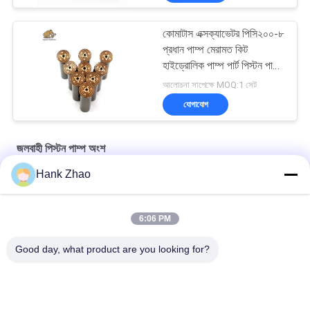
কোমাটাস এক্সক্যাভেটর পিসি২০০-৮
প্রধান পাম্প মেরামত কিট
হাইড্রোলিক পাম্প পার্ট পিস্টন পাম্প
রক্ষণাবেক্ষণ মেরামতের পরিষেবা
আলোচনা সাপেক্ষে MOQ:1 সেট
যোগাযোগ
জলবাহী পিস্টন পাম্প অংশ
Hank Zhao
ভোলভো কাস্ট আয়রন গিয়ার পাম্প VOE 14561971 আসল প্রতিস্থাপনের জন্য
ভোলভো কাস্ট আয়রন গিয়ার পাম্প VOE 14537295 আসল প্রতিস্থাপনের জন্য
6:06 PM
VOLLVO কাস্ট আয়রন গিয়ার পাম্প VOE 14782798 মূল প্রতিস্থাপনের জন্য
Good day, what product are you looking for?
সব