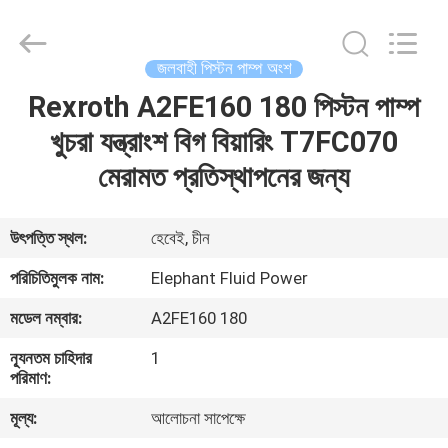
2026
Elephant
Fluid
Power
Co.,Ltd.
জলবাহী পিস্টন পাম্প অংশ
All
Rights
Reserved.
Rexroth A2FE160 180 পিস্টন পাম্প
বাড়ি
খুচরা যন্ত্রাংশ বিগ বিয়ারিং T7FC070
পণ্য
মেরামত প্রতিস্থাপনের জন্য
আমাদের
উৎপত্তি স্থল:
হেবেই, চীন
সম্পর্কে
পরিচিতিমুলক নাম:
Elephant Fluid Power
মডেল নম্বার:
A2FE160 180
কারখানা
ন্যূনতম চাহিদার
1
ভ্রমণ
পরিমাণ:
মূল্য:
আলোচনা সাপেক্ষে
মান