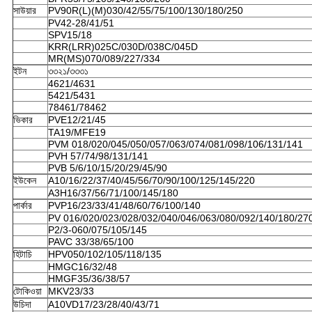
সাউয়ার
PV90R(L)(M)030/42/55/75/100/130/180/250
PV42-28/41/51
SPV15/18
KRR(LRR)025C/030D/038C/045D
MR(MS)070/089/227/334
ইটন
৩৩২১/৩৩৩১
4621/4631
5421/5431
78461/78462
ভিকার
PVE12/21/45
TA19/MFE19
PVM 018/020/045/050/057/063/074/081/098/106/131/141
PVH 57/74/98/131/141
PVB 5/6/10/15/20/29/45/90
ইউকেন
A10/16/22/37/40/45/56/70/90/100/125/145/220
A3H16/37/56/71/100/145/180
পার্কার
PVP16/23/33/41/48/60/76/100/140
PV 016/020/023/028/032/040/046/063/080/092/140/180/27
P2/3-060/075/105/145
PAVC 33/38/65/100
হিটাচি
HPV050/102/105/118/135
HMGC16/32/48
HMGF35/36/38/57
টোকিওয়া
MKV23/33
উচিদা
A10VD17/23/28/40/43/71