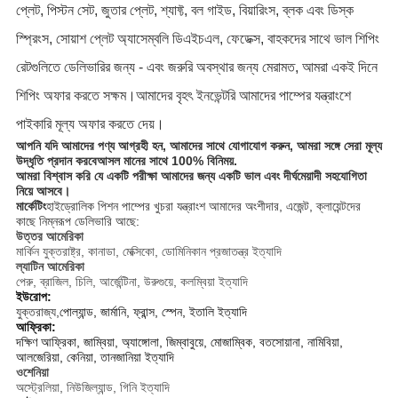
প্লেট, পিস্টন সেট, জুতার প্লেট, শ্যাফ্ট, বল গাইড, বিয়ারিংস, ব্লক এবং ডিস্ক
স্প্রিংস, সোয়াশ প্লেট অ্যাসেম্বলি ডিএইচএল, ফেডেক্স, বাহকদের সাথে ভাল শিপিং
রেটগুলিতে ডেলিভারির জন্য - এবং জরুরি অবস্থার জন্য মেরামত, আমরা একই দিনে
শিপিং অফার করতে সক্ষম।আমাদের বৃহৎ ইনভেন্টরি আমাদের পাম্পের যন্ত্রাংশে
পাইকারি মূল্য অফার করতে দেয়।
আপনি যদি আমাদের পণ্য আগ্রহী হন, আমাদের সাথে যোগাযোগ করুন, আমরা সঙ্গে সেরা মূল্য
উদ্ধৃতি প্রদান করবে
আসল মানের সাথে 100% বিনিময়
.
আমরা বিশ্বাস করি যে একটি পরীক্ষা আমাদের জন্য একটি ভাল এবং দীর্ঘমেয়াদী সহযোগিতা
নিয়ে আসবে।
মার্কেটিং
হাইড্রোলিক পিশন পাম্পের খুচরা যন্ত্রাংশ আমাদের অংশীদার, এজেন্ট, ক্লায়েন্টদের
কাছে নিম্নরূপ ডেলিভারি আছে:
উত্তর আমেরিকা
মার্কিন যুক্তরাষ্ট্র, কানাডা, মেক্সিকো, ডোমিনিকান প্রজাতন্ত্র ইত্যাদি
ল্যাটিন আমেরিকা
পেরু, ব্রাজিল, চিলি, আর্জেন্টিনা, উরুগুয়ে, কলম্বিয়া ইত্যাদি
ইউরোপ:
যুক্তরাজ্য,
পোল্যান্ড, জার্মানি, ফ্রান্স, স্পেন, ইতালি ইত্যাদি
আফ্রিকা:
দক্ষিণ আফ্রিকা, জাম্বিয়া, অ্যাঙ্গোলা, জিম্বাবুয়ে, মোজাম্বিক, বতসোয়ানা, নামিবিয়া,
আলজেরিয়া, কেনিয়া, তানজানিয়া ইত্যাদি
ওশেনিয়া
অস্ট্রেলিয়া, নিউজিল্যান্ড, গিনি ইত্যাদি