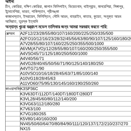
আইসা
:
চীন, কোরিয়া, দক্ষিণ কোরিয়া, জাপান ফিলিপাইন, ভিয়েতনাম, থাইল্যান্ড, মালয়েশিয়া, সিঙ্গাপুর,
ইন্দোনেশিয়া, ভারত, পাকিস্তান, শ্রীলঙ্কা
কাজাখস্তান, ইসরায়েল, ফিলিস্তিন, সৌদি আরব, বাহরাইন, কাতার, কুয়েত, সংযুক্ত আরব
আমিরাত, তুরস্ক ইত্যাদি
অন্যান্য খুচরা যন্ত্রাংশ মডেল তালিকার জন্য আমরা সরবরাহ করতে পারি:
রেক্সরথ
A2F12/23/28/55/80/107/160/200/225/250/335/500
A2FO10/12/16/23/28/32/45/56/63/80/90/107/125/160/180/2
A7V28/55/80/107/160/225/250/355/500/1000
A6VM(A7VO)/12/28/55/80/107/160/200/250/355/500
A4VSO45/71/125/180/250/500/1000
A4V40/56/71
A4VG28/40/45/50/56/71/90/125/140/180/250
A4VTG71/90
A10VSO10/16/18/28/45/63/71/85/100/140
A10VG18/28/45/63
A11VO60/75/95/130/145/160/190/250/260
কাওয়াসাকি
K3SP36C
K3V63DT/112DT/140DT/180DT/280DT
K3VL28/45/60/80/112/140/200
K3VG63/112/180/280
K7V63/100
K7VG180/265
K5V80/140/160/200
NV45/50/60/64/70/80/84/90/111/120/137/172/210/237/270
NX15