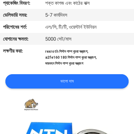
প্যাকেজিং বিবরণ:
শক্ত কাগজ এবং কাঠের বাক্স
নিয়ন্ত্রণ
ডেলিভারি সময়:
5-7 কার্যদিবস
যোগাযোগ
পরিশোধের শর্ত:
এল/সি, টি/টি, ওয়েস্টার্ন ইউনিয়ন
করুন
যোগানের ক্ষমতা:
5000 সেট/মাস
লক্ষণীয় করা:
,
rexroth পিস্টন পাম্প খুচরা যন্ত্রাংশ
খবর
,
a2fe160 180 পিস্টন পাম্প খুচরা যন্ত্রাংশ
ভারবহন পিস্টন পাম্প খুচরা যন্ত্রাংশ
কেস
ভালো দাম
সাইট
ম্যাপ
PRIVACY