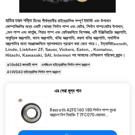
হাতির তরল শক্তি
চীনের শীর্ষস্থানীয় হাইড্রোলিক সম্পূর্ণ ইউনিট এবং উপাদান
কোম্পানিগুলির মধ্যে একটি।আমরা পিস্টন পাম্প এবং মোটর, পিস্টন পাম্প/মোটর উপাদান,
,ভেন পাম্প এবং কার্তুজ, গিয়ার পাম্প এবং মোটরগুলিতে বিশেষজ্ঞ, এটি ইঞ্জিনিয়ারিং যন্ত্রপাতি,
সামুদ্রিক যন্ত্রপাতি, ধাতব যন্ত্রপাতি, খনির যন্ত্রপাতি, কয়লা খনির যন্ত্রপাতি, প্লাস্টিক
যন্ত্রপাতির মতো সরঞ্জামগুলিতে ব্যাপকভাবে প্রয়োগ করা যেতে পারে। , ইত্যাদিRexroth,
Linde, Liebherr ZF, Sauer, Vickers, Eaton, , Komatsu,
Hitachi, Kawasaki, SAI, Intermot সহ আমাদের বেশিরভাগ পরিষেবা ব্র্যান্ড।
a10vd43 জলবাহী পাম্প
এসজিএস হাইড্রোলিক পিস্টন পাম্প যন্ত্রাংশ
A10VD43 হাইড্রোলিক পিস্টন পাম্প যন্ত্রাংশ
এর সেরা মূল্য পান
Rexroth A2FE160 180 পিস্টন পাম্প খুচরা
যন্ত্রাংশ বিগ বিয়ারিং T7FC070 মেরামত
প্রতিস্থাপনের জন্য