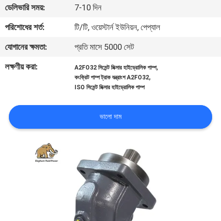
ডেলিভারি সময়:
7-10 দিন
নিয়ন্ত্রণ
পরিশোধের শর্ত:
টি/টি, ওয়েস্টার্ন ইউনিয়ন, পেপ্যাল
যোগাযোগ
যোগানের ক্ষমতা:
প্রতি মাসে 5000 সেট
করুন
লক্ষণীয় করা:
,
A2FO32 সিমেন্ট মিক্সার হাইড্রোলিক পাম্প
,
কংক্রিট পাম্প ট্রাক যন্ত্রাংশ A2FO32
ISO সিমেন্ট মিক্সার হাইড্রোলিক পাম্প
খবর
ভালো দাম
কেস
সাইট
ম্যাপ
PRIVACY