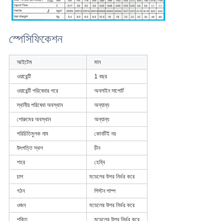
স্পেসিফিকেশন
আইটেম
মান
ওয়ারেন্টি
1 বছর
ওয়ারেন্টি পরিষেবার পরে
অনলাইন সাপোর্ট
স্থানীয় পরিষেবা অবস্থান
অন্যান্য
শোরুমের অবস্থান
অন্যান্য
পরিচিতিমুলক নাম
কোনটিই নয়
উৎপত্তি স্থল
চীন
শহর
হেব্বি
চাপ
মডেলের উপর নির্ভর করে
গঠন
পিস্টন পাম্প
ওজন
মডেলের উপর নির্ভর করে
শক্তি
মডেলের উপর নির্ভর করে