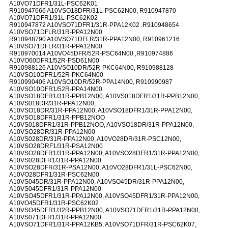
A10VO71DFR1/31L-PSC62K01
R910947666 A10VSO18DFR/31L-PSC62N00, R910947870
A10VO71DFR1/31L-PSC62K02
R910947872 A10VSO71DFR1/31R-PPA12K02 .R910948654
A10VSO71DFLR/31R-PPA12N00
R910948790 A10VSO71DFLR/31R-PPA12N00, R910961216
A10VSO71DFLR/31R-PPA12N00
R910970014 A10VO45DFR/52R-PSC64N00 ,R910974886
A10VO60DFR1/52R-PSD61N00
R910988126 A10VSO10DR/52R-PKC64N00, R910988128
A10VSO10DFR1/52R-PKC64N00
R910990406 A10VSO10DR/52R-PPA14N00, R910990987
A10VSO10DFR1/52R-PPA14N00
A10VSO18DFR1/31R-PPB12N00, A10VS018DFR1/31R-PPB12N00,
A10VS018DR/31R-PPA12N00,
A10VSO18DR/31R-PPA12N00, A10VSO18DFR1/31R-PPA12N00,
A10VSO18DFR1/31R-PPB12NOO
A10VS018DFR1/31R-PPB12NOO, A10VSO18DR/31R-PPA12N00,
A10VSO28DR/31R-PPA12N00
A10VS028DR/31R-PPA12N00, A10VO28DR/31R-PSC12N00,
A10VSO28DRF1/31R-PSA12N00
A10VSO28DFR1/31R-PPA12N00, A10VSO28DFR1/31R-PPA12N00,
A10VS028DFR1/31R-PPA12N00
A10VSO28DFR/31R-PSA12N00, A10VO28DFR1/31L-PSC62N00,
A10VO28DFR1/31R-PSC62N00
A10VS045DR/31R-PPA12N00, A10VSO45DR/31R-PPA12N00,
A10VS045DFR1/31R-PPA12N00
A10VSO45DFR1/31R-PPA12N00, A10VSO45DFR1/31R-PPA12N00,
A10VO45DFR1/31R-PSC62K02
A10VSO45DFR1/32R-PPB12N00, A10VSO71DFR1/31R-PPA12N00,
A10VS071DFR1/31R-PPA12N00
A10VSO71DFR1/31R-PPA12KB5, A10VSO71DFR/31R-PSC62K07,