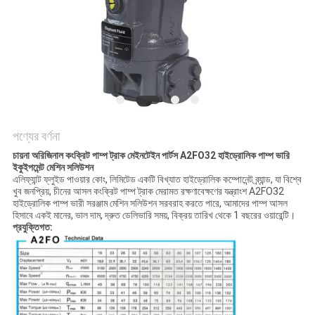
POLICY
পণ্যের বর্ণনা
চায়না অরিজিনাল কংক্রিট পাম্প ট্রাক মেইনটেইন পার্টস A2FO32 হাইড্রোলিক পাম্প ভারি
ইকুইপমেন্ট মেশিন সলিউশন
এলিফ্যান্ট ফ্লুইড পাওয়ার কোং, লিমিটেড একটি বিখ্যাত হাইড্রোলিক কম্পোনেন্ট ব্র্যান্ড, যা বিশ্বে
খুব জনপ্রিয়, চীনের আসল কংক্রিট পাম্প ট্রাক মেরামত রক্ষণাবেক্ষণের যন্ত্রাংশ A2FO32
হাইড্রোলিক পাম্প ভারী সরঞ্জাম মেশিন সলিউশন সরবরাহ করতে পারে, আমাদের পাম্প আসল
হিসাবে একই মানের, ভাল দাম, দ্রুত ডেলিভারি সময়, বিক্রয় তারিখ থেকে 1 বছরের ওয়ারেন্টি।
প্রযুক্তিগত: