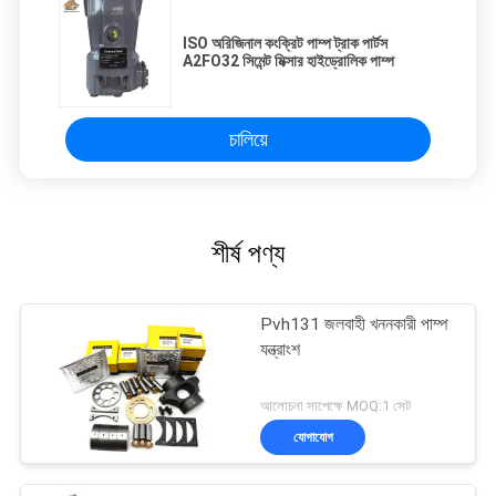
ISO অরিজিনাল কংক্রিট পাম্প ট্রাক পার্টস
A2FO32 সিমেন্ট মিক্সার হাইড্রোলিক পাম্প
চালিয়ে
শীর্ষ পণ্য
Pvh131 জলবাহী খননকারী পাম্প
যন্ত্রাংশ
আলোচনা সাপেক্ষে MOQ:1 সেট
যোগাযোগ