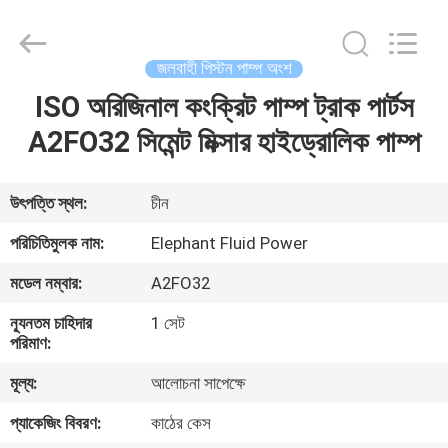
2026
Elephant
Fluid
Power
Co.,Ltd.
জলবাহী পিস্টন পাম্প অংশ
All
Rights
Reserved.
ISO অরিজিনাল কংক্রিট পাম্প ট্রাক পার্টস
বাড়ি
A2FO32 সিমেন্ট মিক্সার হাইড্রোলিক পাম্প
পণ্য
উৎপত্তি স্থল:
চীন
আমাদের
পরিচিতিমুলক নাম:
Elephant Fluid Power
সম্পর্কে
মডেল নম্বার:
A2FO32
ন্যূনতম চাহিদার
1 সেট
কারখানা
পরিমাণ:
ভ্রমণ
মূল্য:
আলোচনা সাপেক্ষে
প্যাকেজিং বিবরণ:
কাঠের কেস
মান