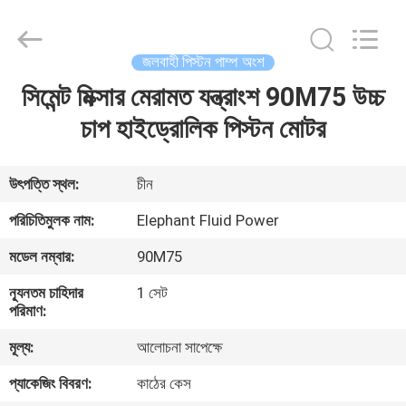
2026
Elephant
Fluid
Power
Co.,Ltd.
জলবাহী পিস্টন পাম্প অংশ
All
Rights
Reserved.
সিমেন্ট মিক্সার মেরামত যন্ত্রাংশ 90M75 উচ্চ
বাড়ি
চাপ হাইড্রোলিক পিস্টন মোটর
পণ্য
উৎপত্তি স্থল:
চীন
আমাদের
পরিচিতিমুলক নাম:
Elephant Fluid Power
সম্পর্কে
মডেল নম্বার:
90M75
ন্যূনতম চাহিদার
1 সেট
কারখানা
পরিমাণ:
ভ্রমণ
মূল্য:
আলোচনা সাপেক্ষে
প্যাকেজিং বিবরণ:
কাঠের কেস
মান