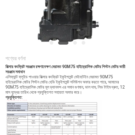
POLICY
পণ্যের বর্ণনা
মিক্সার কংক্রিট সরঞ্জাম রক্ষণাবেক্ষণ মেরামত 90M75 হাইড্রোলিক মোটর পিস্টন মোটর ভারী
সরঞ্জাম সমাধান
এলিফ্যান্ট ফ্লুইড পাওয়ার মিক্সার কংক্রিট ইকুইপমেন্ট মেইনটেইন মেরামত 90M75
হাইড্রোলিক মোটর পিস্টন মোটর হেভি ইকুইপমেন্ট সলিউশন অফার করতে পারে, আমাদের
90M75 হাইড্রোলিক মোটর মূল ড্যানফস এর সমান গুণমান, ভাল দাম, লিড টাইম দ্রুত, 12
মাস যুদ্ধের তারিখ থেকে প্রযুক্তিগত সহায়তা অফার করে।
প্রযুক্তিগত: