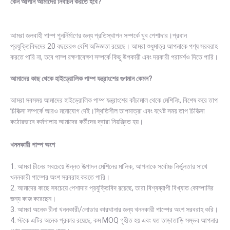
কেন আপনি আমাদের নির্বাচন করতে হবে?
আমরা জলবাহী পাম্প পুনর্নির্মাণের জন্য প্রতিস্থাপন সম্পর্কে খুব পেশাদার।প্রধান
প্রযুক্তিবিদদের 20 বছরেরও বেশি অভিজ্ঞতা রয়েছে। আমরা শুধুমাত্র আপনাকে পণ্য সরবরাহ
করতে পারি না, তবে পাম্প রক্ষণাবেক্ষণ সম্পর্কে কিছু উপকারী এবং দরকারী পরামর্শও দিতে পারি।
আমাদের কাছ থেকে হাইড্রোলিক পাম্প যন্ত্রাংশের গুণমান কেমন?
আমরা সবসময় আমাদের হাইড্রোলিক পাম্প যন্ত্রাংশের কাঁচামাল থেকে মেশিনিং, বিশেষ করে তাপ
চিকিত্সা সম্পর্কে আরও মনোযোগ দেই।স্থিতিশীল তাপমাত্রা এবং যথেষ্ট সময় তাপ চিকিত্সা
কঠোরভাবে কর্মশালায় আমাদের কর্মীদের দ্বারা নিয়ন্ত্রিত হয়।
খননকারী পাম্প অংশ
1. আমরা চীনের সবচেয়ে উন্নত উত্পাদন মেশিনের মালিক, আপনাকে সর্বোচ্চ নির্ভুলতার সাথে
খননকারী পাম্পের অংশ সরবরাহ করতে পারি।
2. আমাদের কাছে সবচেয়ে পেশাদার প্রযুক্তিবিদ রয়েছে, তারা বিশ্বব্যাপী বিখ্যাত কোম্পানির
জন্য কাজ করেছেন।
3. আমরা অনেক চীনা খননকারী/লোডার কারখানার জন্য খননকারী পাম্পের অংশ সরবরাহ করি।
4. স্টকে এটির অনেক প্রকার রয়েছে, কম MOQ গৃহীত হয় এবং যত তাড়াতাড়ি সম্ভব আপনার