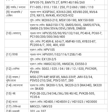
BPV35-70, BMV75.27, BPR140/186/260
(8) পার্কার / ভলভো
F11-005 / 010 / 150 / 250, F12-060 / 080 / 110
(9) কাওয়াসাকি /
প্রধান পাম্প: K3SP36C, K3V63-280, K5V80-200, NV64-
তেজিন
270, NX15, NVK45, KVC925-932
সুইং মোটর: M2X63-210, M5X130-180, MX150-500
ভ্রমণের মোটর: MAG150-170, GM05/06VL, GM05/07VA,
GM08-23/30H/35VA/35VL/38VB, DNB08
(10) কোমাতসু
প্রধান পাম্প: HPV35/55/90/95/132/160, PC40-8, PC60-7,
PC100/200/300/360/400
সুইং মোটর: PC45R-8, 60-6/7, KMF40-105, KYB33-87,
PC200-6/7, 300, 400, 650
ভ্রমণ মোটর: HPV105
(11) হিটাচি
প্রধান পাম্প: HPV091/102/116/125B/145
সুইং মোটর: EX120-2/5
ভ্রমণ মোটর: HMGC32/35, HMGE36, EX550-3
(12) তোশিবা
সুইং মোটর: SG02 / 025 / 04 / 08 / 12 / 020, PVC90R,
PV090
(13) কায়াবা /
MSG-27P/44P, MSF-85, MAG-33VP, JMV-53/34,
সুমিতোমো
PSVD2-21E/26E, PSV2-55T, 280
(14) কোবেলকো
ভ্রমণের মোটর: SK200-1/3/6, SK220-2/3 (MA340), SK320
এবং SK430
(15) নছি
PVD-2B-32L/34/34L/36L/38/40/42, PVK2B-505,
YC35-6
(16) কতো
ভ্রমণ মোটর: HD400 / HD450V-2 / HD1023 / HD3000
(17) টোকিওয়া
MKV23 / MKV33
(18) ববক্যাট
331 এবং 337