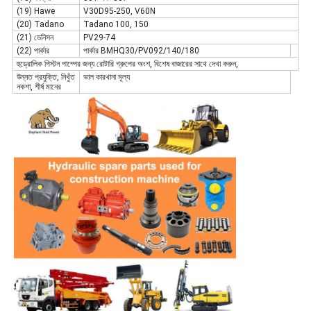
(19) Hawe
V30D95-250, V60N
(20) Tadano
Tadano 100, 150
(21) ডেনিসন
PV29-74
(22) পার্কার
পার্কার BMHQ30/PV092/140/180
হুড্রোলিক পিস্টন পাম্পের জন্য রোটারি গ্রুপের অংশ, বিশেষ বাজারের সাথে দেখা করুন,
উন্নত প্রযুক্তি, নিখুঁত
ভাল কারখানা মূল্য
নকশা, শীর্ষ মানের