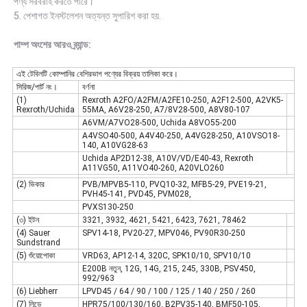
পণ্য সরবরাহ করতে পারে।
5. পেশাগত ইনস্টলেশন অত্যন্ত সুপারিশ করা হয়.
পাম্প অংশের আরও ব্র্যান্ড:
এই টেবিলটি কোম্পানির বেশিরভাগ পণ্যের বিক্রয় তালিকা করে।
সিরিজ/পার্ট নং।
বর্ণনা
(1)
Rexroth A2FO/A2FM/A2FE10-250, A2F12-500, A2VK5-
Rexroth/Uchida
55MA, A6V28-250, A7/8V28-500, A8V80-107
A6VM/A7VO28-500, Uchida A8VO55-200
A4VSO40-500, A4V40-250, A4VG28-250, A10VSO18-
140, A10VG28-63
Uchida AP2D12-38, A10V/VD/E40-43, Rexroth
A11VG50, A11VO40-260, A20VLO260
(2) ভিকার
PVB/MPVB5-110, PVQ10-32, MFB5-29, PVE19-21,
PVH45-141, PVD45, PVM028,
PVXS130-250
(৩) ইটন
3321, 3932, 4621, 5421, 6423, 7621, 78462
(4) Sauer
SPV14-18, PV20-27, MPV046, PV90R30-250
Sundstrand
(5) শুঁয়োপোকা
VRD63, AP12-14, 320C, SPK10/10, SPV10/10
E200B নতুন, 12G, 14G, 215, 245, 330B, PSV450,
992/963
(6) Liebherr
LPVD45 / 64 / 90 / 100 / 125 / 140 / 250 / 260
(7) লিন্ডে
HPR75/100/130/160, B2PV35-140, BMF50-105,