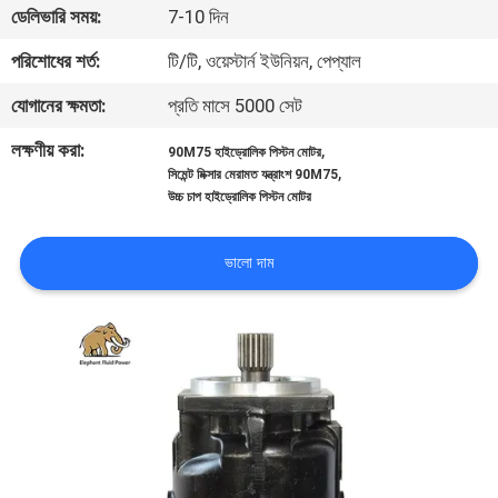
ডেলিভারি সময়:
7-10 দিন
নিয়ন্ত্রণ
পরিশোধের শর্ত:
টি/টি, ওয়েস্টার্ন ইউনিয়ন, পেপ্যাল
যোগাযোগ
যোগানের ক্ষমতা:
প্রতি মাসে 5000 সেট
করুন
লক্ষণীয় করা:
,
90M75 হাইড্রোলিক পিস্টন মোটর
,
সিমেন্ট মিক্সার মেরামত যন্ত্রাংশ 90M75
উচ্চ চাপ হাইড্রোলিক পিস্টন মোটর
খবর
ভালো দাম
কেস
সাইট
ম্যাপ
PRIVACY