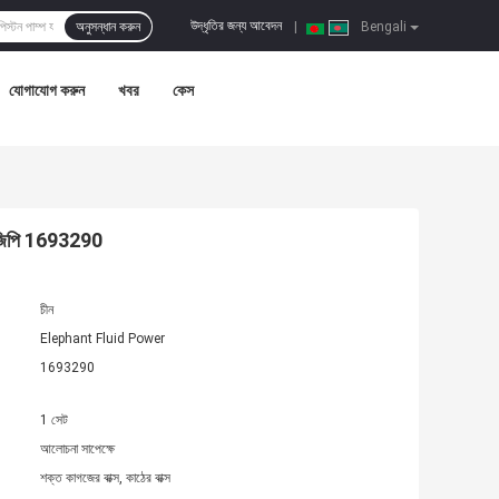
উদ্ধৃতির জন্য আবেদন
অনুসন্ধান করুন
|
Bengali
যোগাযোগ করুন
খবর
কেস
লেট জিপি 1693290
চীন
Elephant Fluid Power
1693290
1 সেট
আলোচনা সাপেক্ষে
শক্ত কাগজের বাক্স, কাঠের বাক্স