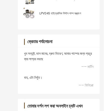
LPVD45 হাইড্রোলিক পিস্টন পাম্প যন্ত্রাংশ
ক্রেতার পর্যালোচনা
খুব সন্তুষ্ট, ভাল মানের, দ্রুত বিতরণ, আমার পাম্পের জন্য প্রচুর
ব্যয় সাশ্রয় করছে
—— মার্টিন
বাহ, এটা নিখুঁত।
—— ফিলিপ্পো
তোমার দর্শন লগ করা অনলাইন চ্যাট এখন