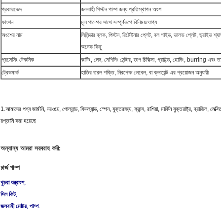
প্রকারভেদ
জলবাহী পিস্টন পাম্প জন্য প্রতিস্থাপন অংশ
ফাংশন
মূল পাম্পের সাথে সম্পূর্ণরূপে বিনিময়যোগ্য
অংশের নাম
সিলিন্ডার ব্লক, পিস্টন, রিটেইনার প্লেট, বল গাইড, ভালভ প্লেট, ড্রাইভ শ্য
অনেক কিছু
প্রসেসিং টেকনিক
কাটিং, লেদ, মেশিনিং সেন্টার, তাপ চিকিত্সা, গ্রাইন্ড, হোনিং, burring এবং ত
ট্রেডমার্ক
হাতির তরল শক্তি, নিরপেক্ষ লেবেল, বা ক্লায়েন্ট এর প্রয়োজন অনুযায়ী
1.আমাদের পণ্য জার্মানি, নরওয়ে, পোল্যান্ড, ফিনল্যান্ড, স্পেন, যুক্তরাজ্য, ফ্রান্স, রাশিয়া, মার্কিন যুক্তরাষ্ট্র, ব্রাজিল, মে
রপ্তানি করা হয়েছে
অন্যান্য আমরা সরবরাহ করি:
চার্জ পাম্প
খুচরা যন্ত্রাংশ,
সিল কিট,
জলবাহী মোটর, পাম্প.