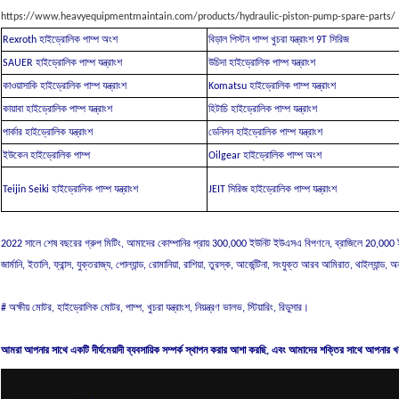
https://www.heavyequipmentmaintain.com/products/hydraulic-piston-pump-spare-parts/
Rexroth হাইড্রোলিক পাম্প অংশ
বিড়াল পিস্টন পাম্প খুচরা যন্ত্রাংশ 9T সিরিজ
SAUER হাইড্রোলিক পাম্প যন্ত্রাংশ
উচিদা হাইড্রোলিক পাম্প যন্ত্রাংশ
কাওয়াসাকি হাইড্রোলিক পাম্প যন্ত্রাংশ
Komatsu হাইড্রোলিক পাম্প যন্ত্রাংশ
কায়াবা হাইড্রোলিক পাম্প যন্ত্রাংশ
হিটাচি হাইড্রোলিক পাম্প যন্ত্রাংশ
পার্কার হাইড্রোলিক যন্ত্রাংশ
ডেনিসন হাইড্রোলিক পাম্প যন্ত্রাংশ
ইউকেন হাইড্রোলিক পাম্প
Oilgear হাইড্রোলিক পাম্প অংশ
Teijin Seiki হাইড্রোলিক পাম্প যন্ত্রাংশ
JEIT সিরিজ হাইড্রোলিক পাম্প যন্ত্রাংশ
2022 সালে শেষ বছরের গ্রুপ মিটিং, আমাদের কোম্পানির প্রায় 300,000 ইউনিট ইউএসএ বিপণনে, ব্রাজিলে 20,000 
জার্মানি, ইতালি, ফ্রান্স, যুক্তরাজ্য, পোল্যান্ড, রোমানিয়া, রাশিয়া, তুরস্ক, আর্জেন্টিনা, সংযুক্ত আরব আমিরাত, থাইল্যান্ড
# অক্ষীয় মোটর, হাইড্রোলিক মোটর, পাম্প, খুচরা যন্ত্রাংশ, নিয়ন্ত্রণ ভালভ, স্টিয়ারিং, রিডুসার।
আমরা আপনার সাথে একটি দীর্ঘমেয়াদী ব্যবসায়িক সম্পর্ক স্থাপন করার আশা করছি, এবং আমাদের শক্তির সাথে আপনার 