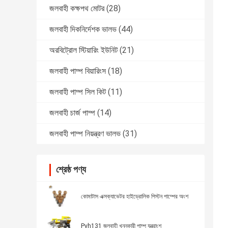
জলবাহী কক্ষপথ মোটর
(28)
জলবাহী দিকনির্দেশক ভালভ
(44)
অরবিট্রোল স্টিয়ারিং ইউনিট
(21)
জলবাহী পাম্প বিয়ারিংস
(18)
জলবাহী পাম্প সিল কিট
(11)
জলবাহী চার্জ পাম্প
(14)
জলবাহী পাম্প নিয়ন্ত্রণ ভালভ
(31)
শ্রেষ্ঠ পণ্য
কোমাটাস এক্সক্যাভেটর হাইড্রোলিক পিস্টন পাম্পের অংশ
Pvh131 জলবাহী খননকারী পাম্প যন্ত্রাংশ