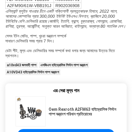
A2FM90/61W-VBB191J
R902036908
এলিফ্যান্ট ফ্লুইড পাওয়ার চীনে একটি শক্তিশালী প্রস্তুতকারক হিসাবে, 2022 সালে,
আমাদের কোম্পানির প্রায় 300,000 ইউনিট ইউএসএ বিপণনে, ব্রাজিলে 20,000
ইউনিটের বেশি ডেলিভারি রয়েছে।জার্মানি, ইতালি, ফ্রান্স, যুক্তরাজ্য, পোল্যান্ড, রোমানিয়া,
রাশিয়া, তুরস্ক, আর্জেন্টিনা, সংযুক্ত আরব আমিরাত, থাইল্যান্ড, অন্যান্য 80 শতাধিক দেশ।
সেসব ইটন মোটর, পাম্প, খুচরা যন্ত্রাংশ সম্পর্কে
সাধারণ ডেলিভারি সময় প্রায় 7 দিন।
ডেটা শীট, মূল্য এবং ডেলিভারির সময় সম্পর্কে কথা বলার জন্য আমাদের উত্তর দিতে
স্বাগতম।
a10vd43 জলবাহী পাম্প
এসজিএস হাইড্রোলিক পিস্টন পাম্প যন্ত্রাংশ
A10VD43 হাইড্রোলিক পিস্টন পাম্প যন্ত্রাংশ
এর সেরা মূল্য পান
Oem Rexroth A2FM63 হাইড্রোলিক পিস্টন
পাম্প যন্ত্রাংশ পরিধান প্রতিরোধের