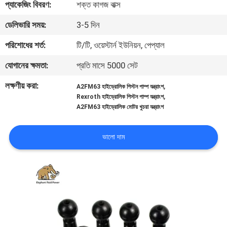
প্যাকেজিং বিবরণ:
শক্ত কাগজ বাক্স
নিয়ন্ত্রণ
ডেলিভারি সময়:
3-5 দিন
যোগাযোগ
পরিশোধের শর্ত:
টি/টি, ওয়েস্টার্ন ইউনিয়ন, পেপ্যাল
করুন
যোগানের ক্ষমতা:
প্রতি মাসে 5000 সেট
লক্ষণীয় করা:
,
A2FM63 হাইড্রোলিক পিস্টন পাম্প যন্ত্রাংশ
খবর
,
Rexroth হাইড্রোলিক পিস্টন পাম্প যন্ত্রাংশ
A2FM63 হাইড্রোলিক মোটর খুচরা যন্ত্রাংশ
কেস
ভালো দাম
সাইট
ম্যাপ
PRIVACY