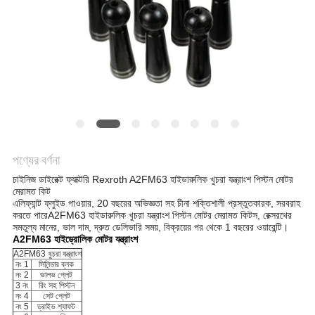
POLICY
পণ্যের বর্ণনা
চাইনিজ ডাইরেক্ট ফ্যাক্টরি Rexroth A2FM63 হাইডারুলিক খুচরা যন্ত্রাংশ পিস্টন মোটর
মেরামত কিট
এলিফ্যান্ট ফ্লুইড পাওয়ার, 20 বছরের অভিজ্ঞতা সহ চীনা শক্তিশালী প্রস্তুতকারক, সরবরাহ
করতে পারে
A2FM63 হাইডারুলিক খুচরা যন্ত্রাংশ পিস্টন মোটর মেরামত কিটস, রেক্সরথের
সমতুল্য মানের, ভাল দাম, দ্রুত ডেলিভারি সময়, বিক্রয়ের পর থেকে 1 বছরের ওয়ারেন্টি।
A2FM63 হাইড্রোলিক মোটর যন্ত্রাংশ
A2FM63 খুচরা যন্ত্রাংশ
নং 1
সিলিন্ডার ব্লক
নং 2
ভালভ প্লেট
3 নং
রিং সহ পিস্টন
নং 4
সেট প্লেট
নং 5
ড্রাইভ শ্যাফট