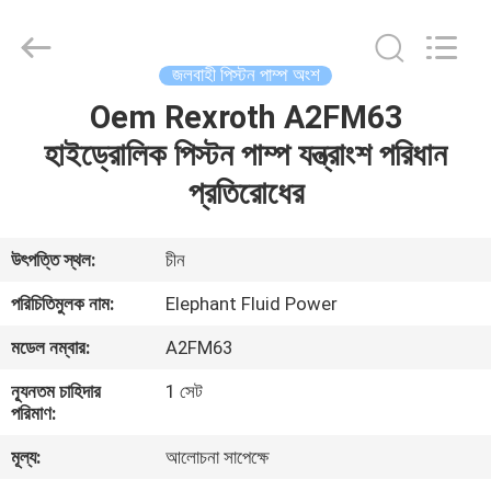
2026
Elephant
Fluid
Power
Co.,Ltd.
জলবাহী পিস্টন পাম্প অংশ
All
Rights
Reserved.
Oem Rexroth A2FM63
বাড়ি
হাইড্রোলিক পিস্টন পাম্প যন্ত্রাংশ পরিধান
পণ্য
প্রতিরোধের
আমাদের
উৎপত্তি স্থল:
চীন
সম্পর্কে
পরিচিতিমুলক নাম:
Elephant Fluid Power
মডেল নম্বার:
A2FM63
কারখানা
ন্যূনতম চাহিদার
1 সেট
ভ্রমণ
পরিমাণ:
মূল্য:
আলোচনা সাপেক্ষে
মান