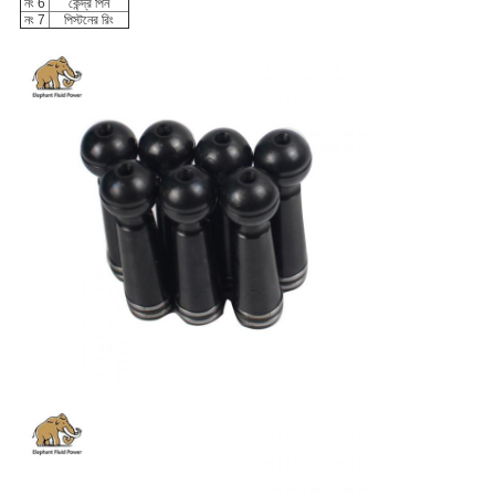
নং 6
কেন্দ্র পিন
নং 7
পিস্টনের রিং