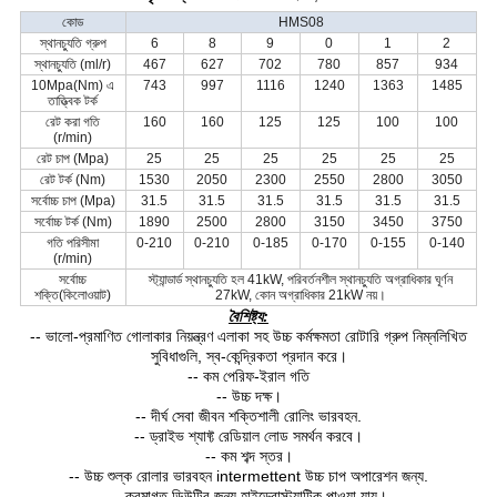
কোড
HMS08
স্থানচ্যুতি গ্রুপ
6
8
9
0
1
2
স্থানচ্যুতি (ml/r)
467
627
702
780
857
934
10Mpa(Nm) এ
743
997
1116
1240
1363
1485
তাত্ত্বিক টর্ক
রেট করা গতি
160
160
125
125
100
100
(r/min)
রেট চাপ (Mpa)
25
25
25
25
25
25
রেট টর্ক (Nm)
1530
2050
2300
2550
2800
3050
সর্বোচ্চ চাপ (Mpa)
31.5
31.5
31.5
31.5
31.5
31.5
সর্বোচ্চ টর্ক (Nm)
1890
2500
2800
3150
3450
3750
গতি পরিসীমা
0-210
0-210
0-185
0-170
0-155
0-140
(r/min)
সর্বোচ্চ
স্ট্যান্ডার্ড স্থানচ্যুতি হল 41kW, পরিবর্তনশীল স্থানচ্যুতি অগ্রাধিকার ঘূর্ণন
শক্তি(কিলোওয়াট)
27kW, কোন অগ্রাধিকার 21kW নয়।
বৈশিষ্ট্য:
-- ভালো-প্রমাণিত গোলাকার নিয়ন্ত্রণ এলাকা সহ উচ্চ কর্মক্ষমতা রোটারি গ্রুপ নিম্নলিখিত
সুবিধাগুলি, স্ব-কেন্দ্রিকতা প্রদান করে।
-- কম পেরিফ-ইরাল গতি
-- উচ্চ দক্ষ।
-- দীর্ঘ সেবা জীবন শক্তিশালী রোলিং ভারবহন.
-- ড্রাইভ শ্যাফ্ট রেডিয়াল লোড সমর্থন করবে।
-- কম শব্দ স্তর।
-- উচ্চ শুল্ক রোলার ভারবহন intermettent উচ্চ চাপ অপারেশন জন্য.
-- ক্রমাগত ডিউটির জন্য হাইড্রোস্ট্যাটিক পাওয়া যায়।