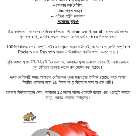
--
চমৎকার শুরু বৈশিষ্ট্য.
-- উচ্চ শক্তি ঘনত্ব
-- ঐচ্ছিক মাউন্ট অবস্থান
আমাদের সুবিধা:
উচ্চ কর্মক্ষমতা: আমাদের মোটরের কর্মক্ষমতা Poclain এবং Rexroth আসল মোটরগুলির
খুব কাছাকাছি, এমনকি কখনও কখনও আসল মোটর থেকেও উচ্চতর হয়।
100% বিনিময়যোগ্য: সম্পূর্ণ মোটর এবং খুচরা যন্ত্রাংশ উভয়ই, আমাদের পণ্যগুলি সম্পূর্ণরূপে
Poclain এবং Rexroth আসল মোটরগুলিতে প্রতিস্থাপন করতে পারে।
যুক্তিসঙ্গত মূল্য: উইনউইন নীতির চেতনায়, আমাদের মূল্য ব্যবস্থা পোক্লেইন এবং রেক্সরথ
মূল মোটরের তুলনায় অনেক কম সেটেল করা হয়েছে।
দ্রুত ডেলিভারি সময়: আমাদের বেশিরভাগ খুচরা যন্ত্রাংশের তালিকা রয়েছে, যাতে আমরা
নিয়মিত মোটরের জন্য 10 দিনের মধ্যে বিতরণের সময় রাখতে পারি।
চমৎকার বিক্রয়োত্তর সেবা: আমাদের 12 মাসের মানের ওয়ারেন্টি রয়েছে এবং ওয়ারেন্টি সময়ের
মধ্যে, সমস্ত মেরামত বিনামূল্যে।