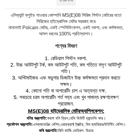
পণ্যের বর্ণনা
এলিফ্যান্ট ফ্লুইড পাওয়ার কোম্পানি MS(E)08 সিরিজ পিস্টন মোটরের মতো
সিরিজের হাইড্রোলিক মোটর সরবরাহ করে
মানানসই Polcain মোটর, একই স্পেসিফিকেশন, একই নকশা, এবং কর্মক্ষমতা,
আসল ধরনের 100% প্রতিস্থাপন।
পণ্যের বিবরণ
1. রেডিয়াল পিস্টন নকশা.
2. উচ্চ আউটপুট টর্ক, কম আউটপুট গতি, কম গতিতে মসৃণ আউটপুট
গতি।
3. অপ্টিমাইজড এবং মডুলার ডিজাইন উচ্চ কর্মক্ষমতা প্রদান করতে
সক্ষম।
4. কোনো গতি বা অপারেটিং চাপ এ অত্যন্ত দক্ষ.
5. সবচেয়ে চরম অপারেটিং শর্ত সহ্য এবং খুব সামান্য রক্ষণাবেক্ষণ
প্রয়োজন.
MS(E)08 হাইড্রোলিক মোটর
অ্যাপ্লিকেশন:
খনির যন্ত্রপাতি:
কয়লা খনি ড্রিল
,
হেভি ডিউটি ​​হ্যান্ডলিং কার।
প্রকৌশল যন্ত্রপাতি:
এস
ক্যাভেঞ্জিং মেশিন,
এয়ারক্রাফ্ট ট্রাক্টর, বিম ক্যারিয়ার/উইস্টিং মেশিন।
কৃষি যন্ত্রপাতি:
মিনি ফার্মিং ভেহিকল, ডিচার