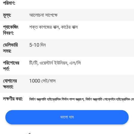
পরিমাণ:
নিয়ন্ত্রণ
মূল্য:
আলোচনা সাপেক্ষে
যোগাযোগ
প্যাকেজিং
শক্ত কাগজের বাক্স, কাঠের বাক্স
বিবরণ:
করুন
ডেলিভারি
5-10 দিন
সময়:
খবর
পরিশোধের
টি/টি, ওয়েস্টার্ন ইউনিয়ন, এল/সি
শর্ত:
কেস
যোগানের
1000 সেট/মাস
ক্ষমতা:
সাইট
লক্ষণীয় করা:
,
নির্মাণ যন্ত্রপাতি হাইড্রোলিক পিস্টন পাম্প যন্ত্রাংশ
নির্মাণ যন্ত্রপাতি পোক্লেইন হাইড্রোলিক ম
ম্যাপ
ভালো দাম
PRIVACY