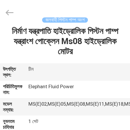
2026
Elephant
Fluid
Power
Co.,Ltd.
জলবাহী পিস্টন পাম্প অংশ
All
Rights
Reserved.
নির্মাণ যন্ত্রপাতি হাইড্রোলিক পিস্টন পাম্প
বাড়ি
যন্ত্রাংশ পোক্লেন Ms08 হাইড্রোলিক
পণ্য
মোটর
আমাদের
উৎপত্তি
চীন
স্থল:
সম্পর্কে
পরিচিতিমুলক
Elephant Fluid Power
নাম:
কারখানা
মডেল
MS(E)02,MS(E)05,MS(E)08,MS(E)11,MS(E)18,M
ভ্রমণ
নম্বার:
ন্যূনতম
1 সেট
মান
চাহিদার