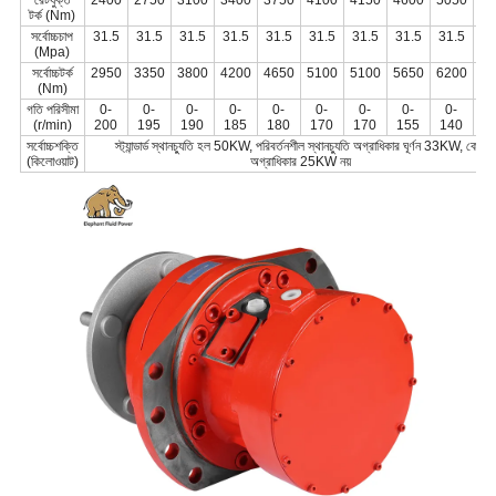
রেটযুক্ত
2400
2750
3100
3400
3750
4100
4150
4600
5050
55
টর্ক (Nm)
সর্বোচ্চচাপ
31.5
31.5
31.5
31.5
31.5
31.5
31.5
31.5
31.5
31
(Mpa)
সর্বোচ্চটর্ক
2950
3350
3800
4200
4650
5100
5100
5650
6200
68
(Nm)
গতি পরিসীমা
0-
0-
0-
0-
0-
0-
0-
0-
0-
0
(r/min)
200
195
190
185
180
170
170
155
140
1
সর্বোচ্চশক্তি
স্ট্যান্ডার্ড স্থানচ্যুতি হল 50KW, পরিবর্তনশীল স্থানচ্যুতি অগ্রাধিকার ঘূর্ণন 33KW, কোন
(কিলোওয়াট)
অগ্রাধিকার 25KW নয়