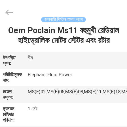
2026
Elephant
Fluid
Power
Co.,Ltd.
জলবাহী পিস্টন পাম্প অংশ
All
Rights
Reserved.
Oem Poclain Ms11 বহুমুখী রেডিয়াল
বাড়ি
হাইড্রোলিক মোটর স্টেটর এবং রটার
পণ্য
উৎপত্তি
চীন
স্থল:
আমাদের
পরিচিতিমুলক
Elephant Fluid Power
সম্পর্কে
নাম:
মডেল
MS(E)02,MS(E)05,MS(E)08,MS(E)11,MS(E)18,M
কারখানা
নম্বার:
ভ্রমণ
ন্যূনতম
1 সেট
চাহিদার
পরিমাণ:
মান