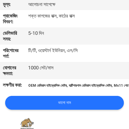
মূল্য:
আলোচনা সাপেক্ষে
নিয়ন্ত্রণ
প্যাকেজিং
শক্ত কাগজের বাক্স, কাঠের বাক্স
বিবরণ:
যোগাযোগ
ডেলিভারি
5-10 দিন
করুন
সময়:
পরিশোধের
টি/টি, ওয়েস্টার্ন ইউনিয়ন, এল/সি
খবর
শর্ত:
যোগানের
1000 সেট/মাস
কেস
ক্ষমতা:
লক্ষণীয় করা:
,
,
OEM রেডিয়াল হাইড্রোলিক মোটর
মাল্টিপারপাস রেডিয়াল হাইড্রোলিক মোটর
Ms11 পোক্লে
সাইট
ম্যাপ
ভালো দাম
PRIVACY