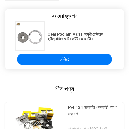
এর সেরা মূল্য পান
Oem Poclain Ms11 বহুমুখী রেডিয়াল
হাইড্রোলিক মোটর স্টেটর এবং রটার
চালিয়ে
শীর্ষ পণ্য
Pvh131 জলবাহী খননকারী পাম্প
যন্ত্রাংশ
আলোচনা সাপেক্ষে MOQ:1 সেট