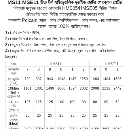
MS11 MSE11 উচ্চ টর্ক হাইড্রোলিক ড্রাইভ মোটর পোক্লেন মোটর
এলিফ্যান্ট ফ্লুইড পাওয়ার কোম্পানি HMS05/HMSE05 সিরিজ পিস্টন
মোটরগুলির মতো সিরিজ হাইড্রোলিক মোটর সরবরাহ করে
মানানসই Polcain মোটর, একই স্পেসিফিকেশন, একই নকশা, এবং কর্মক্ষমতা,
আসল ধরনের 100% প্রতিস্থাপন।
1)।রেডিয়াল পিস্টন টাইপ;
2)।আমদানি করা বিয়ারিং এবং তেল সীল, ইত্যাদি গ্রহণ করুন।
3)।মডুলার ডিজাইন, উচ্চ দক্ষতা, উচ্চ চাপ এবং খুব কম গতিতেও মসৃণ চলমান।
4)।অনুমোদিত রেডিয়াল এবং অক্ষীয় লোড, মাল্টি-ডিস্ক ব্রেক সহ মোটর, মোটর নির্গমন
নিয়ন্ত্রণ।
কোড
HMS11
HMSE11
স্থানচ্যুতি
7
8
9
0
1
2
9
0
1
গ্রুপ
স্থানচ্যুতি
730
837
943
1048
1147
1259
1263
1404
1536
16
(ml/r)
10Mpa
1161
1331
1499
1666
1824
2002
2008
2232
2442
26
(Nm) এ
তাত্ত্বিক টর্ক
রেট করা
125
125
125
100
100
80
80
80
63
6
গতি
(r/min)
রেটেড
25
25
25
25
25
25
25
25
25
2
প্রেসার
(Mpa)