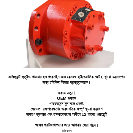
এলিফ্যান্ট ফ্লুইড পাওয়ার হল পক্লেইন এবং রেক্সরথ হাইড্রোলিক মোটর, খুচরা যন্ত্রাংশের
জন্য চাইনিজ লিজার প্রস্তুতকারক।
একদম নতুন।
OEM গুণমান
পারফরমেন্স মূল সঙ্গে একই.
মেরামত, রক্ষণাবেক্ষণের জন্য স্টকে সম্পূর্ণ খুচরা যন্ত্রাংশ
সাধারণ ব্যবহার এবং রক্ষণাবেক্ষণের অধীনে 12 মাসের ওয়ারেন্টি
আসল প্রতিস্থাপনের জন্য আপনার সেরা পছন্দ।
আবেদন