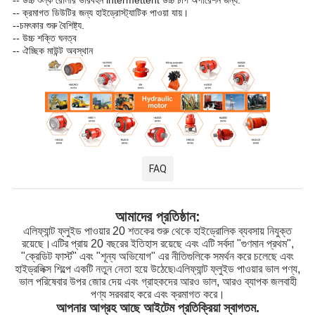
-- উচ্চ শুল্ক রোলার ভারবহন intermettent উচ্চ চাপ অপারেশন জন্য.
-- ক্রমাগত ডিউটির জন্য হাইড্রোস্ট্যাটিক পাওয়া যায়।
--
চমৎকার শুরু বৈশিষ্ট্য.
-- উচ্চ শক্তি ঘনত্ব
-- ঐচ্ছিক মাউন্ট অবস্থান
FAQ
আমাদের প্রতিষ্ঠান:
এলিফ্যান্ট ফ্লুইড পাওয়ার 20 শতকের শুরু থেকে হাইড্রোলিক ব্যবসায় নিযুক্ত
রয়েছে।এটির প্রায় 20 বছরের ইতিহাস রয়েছে এবং এটি সর্বদা "গুণমান প্রথম",
"ক্রেডিট ফার্স্ট" এবং "শূন্য অভিযোগ" এর নীতিগুলিকে সমর্থন করে চলেছে এবং
হাইড্রলিক্স শিল্পে একটি নতুন নেতা হয়ে উঠেছে৷এলিফ্যান্ট ফ্লুইড পাওয়ার ভাল পণ্য,
ভাল পরিষেবার উপর জোর দেয় এবং গ্রাহকদের আরও ভাল, আরও ব্যাপক জলবাহী
পণ্য সরবরাহ করে এবং ক্রমাগত করে।
আপনার আগ্রহ আছে আইটেম প্রতিক্রিয়া স্বাগতম.