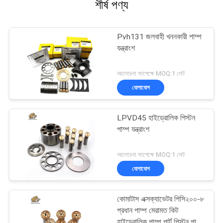
শীর্ষ পণ্য
Pvh131 জলবাহী খননকারী পাম্প
যন্ত্রাংশ
আলোচনা সাপেক্ষে MOQ:1 সেট
যোগাযোগ
LPVD45 হাইড্রোলিক পিস্টন
পাম্প যন্ত্রাংশ
আলোচনা সাপেক্ষে MOQ:1 সেট
যোগাযোগ
কোমাটাস এক্সক্যাভেটর পিসি২০০-৮
প্রধান পাম্প মেরামত কিট
হাইড্রোলিক পাম্প পার্ট পিস্টন পাম্প