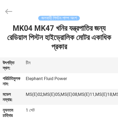
2026
Elephant
Fluid
Power
Co.,Ltd.
জলবাহী পিস্টন পাম্প অংশ
All
Rights
Reserved.
MK04 MK47 খনির যন্ত্রপাতির জন্য
বাড়ি
রেডিয়াল পিস্টন হাইড্রোলিক মোটর একাধিক
পণ্য
প্রকার
আমাদের
উৎপত্তি
চীন
স্থল:
সম্পর্কে
পরিচিতিমুলক
Elephant Fluid Power
নাম:
কারখানা
মডেল
MS(E)02,MS(E)05,MS(E)08,MS(E)11,MS(E)18,M
ভ্রমণ
নম্বার:
ন্যূনতম
1 সেট
মান
চাহিদার