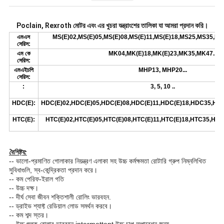
Poclain, Rexroth মোটর এবং এর খুচরা যন্ত্রাংশের তালিকা যা আমরা প্রদান করি।
এমএস
MS(E)02,MS(E)05,MS(E)08,MS(E)11,MS(E)18,MS25,MS35,MS
সেরিস:
এম কে
MK04,MK(E)18,MK(E)23,MK35,MK47...
সেরিস:
এমএইচপি
MHP13, MHP20...
সেরিস:
:
3, 5, 10 ..
HDC(E):
HDC(E)02,HDC(E)05,HDC(E)08,HDC(E)11,HDC(E)18,HDC35,HDC
HTC(E):
HTC(E)02,HTC(E)05,HTC(E)08,HTC(E)11,HTC(E)18,HTC35,HTC
বৈশিষ্ট্য:
-- ভালো-প্রমাণিত গোলাকার নিয়ন্ত্রণ এলাকা সহ উচ্চ কর্মক্ষমতা রোটারি গ্রুপ নিম্নলিখিত
সুবিধাগুলি, স্ব-কেন্দ্রিকতা প্রদান করে।
-- কম পেরিফ-ইরাল গতি
-- উচ্চ দক্ষ।
-- দীর্ঘ সেবা জীবন শক্তিশালী রোলিং ভারবহন.
-- ড্রাইভ শ্যাফ্ট রেডিয়াল লোড সমর্থন করবে।
-- কম শব্দ স্তর।