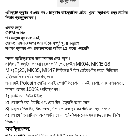
পণ্যের বর্ণনা
এলিফ্যান্ট ফ্লুইড পাওয়ার হল পোক্লেইন হাইড্রোলিক মোটর, খুচরা যন্ত্রাংশের জন্য চাইনিজ
লিজার প্রস্তুতকারক।
একদম নতুন।
OEM গুণমান
পারফরমেন্স মূল সঙ্গে একই.
মেরামত, রক্ষণাবেক্ষণের জন্য স্টকে সম্পূর্ণ খুচরা যন্ত্রাংশ
সাধারণ ব্যবহার এবং রক্ষণাবেক্ষণের অধীনে 12 মাসের ওয়ারেন্টি
আসল প্রতিস্থাপনের জন্য আপনার সেরা পছন্দ।
এলিফ্যান্ট ফ্লুইড পাওয়ার কোম্পানি পোক্লেইন MK04, MK(E)18,
MK(E)23, MK35, MK47 সিরিজের পিস্টন মোটরগুলির মতো সিরিজের
হাইড্রোলিক মোটর সরবরাহ করে
মানানসই Polcain মোটর, একই স্পেসিফিকেশন, একই নকশা, এবং কর্মক্ষমতা,
আসল ধরনের 100% প্রতিস্থাপন।
1)।রেডিয়াল পিস্টন টাইপ;
2)।আমদানি করা বিয়ারিং এবং তেল সীল, ইত্যাদি গ্রহণ করুন।
3)।মডুলার ডিজাইন, উচ্চ দক্ষতা, উচ্চ চাপ এবং খুব কম গতিতেও মসৃণ চলমান।
4)।অনুমোদিত রেডিয়াল এবং অক্ষীয় লোড, মাল্টি-ডিস্ক ব্রেক সহ মোটর, মোটর নির্গমন
নিয়ন্ত্রণ।
অ্যাপ্লিকেশন: