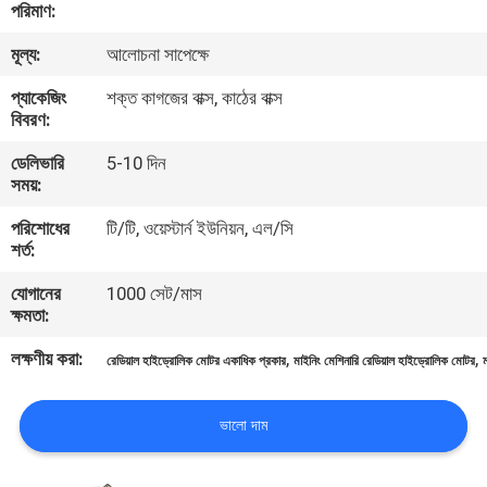
পরিমাণ:
নিয়ন্ত্রণ
মূল্য:
আলোচনা সাপেক্ষে
যোগাযোগ
প্যাকেজিং
শক্ত কাগজের বাক্স, কাঠের বাক্স
বিবরণ:
করুন
ডেলিভারি
5-10 দিন
সময়:
খবর
পরিশোধের
টি/টি, ওয়েস্টার্ন ইউনিয়ন, এল/সি
শর্ত:
কেস
যোগানের
1000 সেট/মাস
ক্ষমতা:
সাইট
লক্ষণীয় করা:
,
,
রেডিয়াল হাইড্রোলিক মোটর একাধিক প্রকার
মাইনিং মেশিনারি রেডিয়াল হাইড্রোলিক মোটর
ম্যাপ
ভালো দাম
PRIVACY